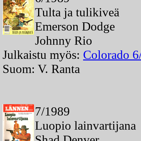
Tulta ja tulikiveä
Emerson Dodge
Johnny Rio
Julkaistu myös:
Colorado 6
Suom: V. Ranta
7/1989
Luopio lainvartijana
Shad Denver