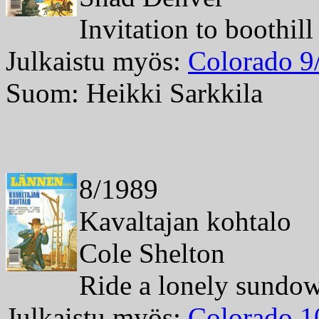
Invitation to boothill
Julkaistu myös:
Colorado 9
Suom: Heikki Sarkkila
8/1989
Kavaltajan kohtalo
Cole Shelton
Ride a lonely sundo
Julkaistu myös:
Colorado 1