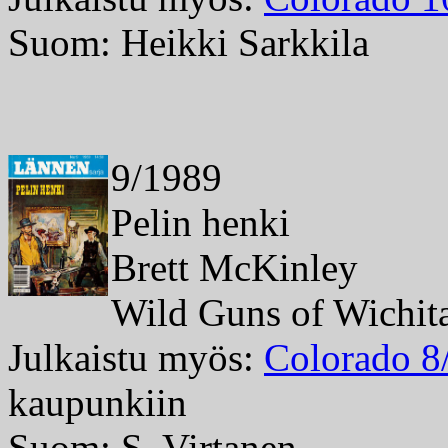
Suom: Heikki Sarkkila
9/1989
Pelin henki
Brett McKinley
Wild Guns of Wichit
Julkaistu myös:
Colorado 8
kaupunkiin
Suom: S. Virtanen