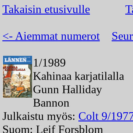
Takaisin etusivulle
T
<- Aiemmat numerot
Seur
1/1989
Kahinaa karjatilalla
Gunn Halliday
Bannon
Julkaistu myös:
Colt 9/197
Suom: Leif Forsblom