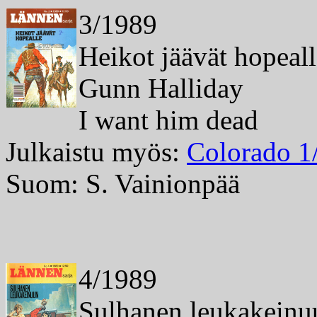
3/1989
Heikot jäävät hopeall
Gunn Halliday
I want him dead
Julkaistu myös:
Colorado 1
Suom: S. Vainionpää
4/1989
Sulhanen leukakeinu