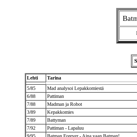
Bat
Lehti
Tarina
5/85
Mad analysoi Lepakkomiestä
6/88
Pattiman
7/88
Madman ja Robot
3/89
Kepakkomies
7/89
Battyman
7/92
Pattiman - Lapaluu
9/95
Batman Forever - Aina vaan Batman!