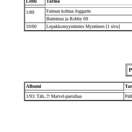
Lehti
Tarina
Fatman kohtaa Joggarin
1/89
Batminus ja Robby 69
10/00
Lepakkomyyntimies Mynttinen [1 sivu]
P
Albumi
Tar
1/93: Täh..?! Marvel-parodiaa
Pät