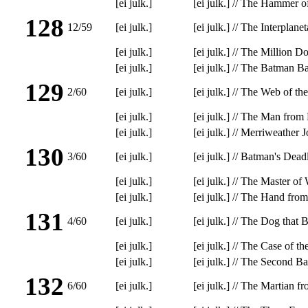
[ei julk.]
[ei julk.] // The Hammer o
128
12/59
[ei julk.]
[ei julk.] // The Interplan
[ei julk.]
[ei julk.] // The Million D
[ei julk.]
[ei julk.] // The Batman B
129
2/60
[ei julk.]
[ei julk.] // The Web of th
[ei julk.]
[ei julk.] // The Man from
[ei julk.]
[ei julk.] // Merriweather 
130
3/60
[ei julk.]
[ei julk.] // Batman's Dea
[ei julk.]
[ei julk.] // The Master o
[ei julk.]
[ei julk.] // The Hand fr
131
4/60
[ei julk.]
[ei julk.] // The Dog that
[ei julk.]
[ei julk.] // The Case of 
[ei julk.]
[ei julk.] // The Second 
132
6/60
[ei julk.]
[ei julk.] // The Martian 