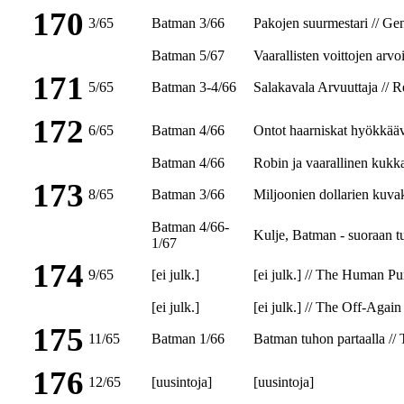
170
3/65
Batman 3/66
Pakojen suurmestari // G
Batman 5/67
Vaarallisten voittojen arvo
171
5/65
Batman 3-4/66
Salakavala Arvuuttaja // 
172
6/65
Batman 4/66
Ontot haarniskat hyökkäävä
Batman 4/66
Robin ja vaarallinen kukka
173
8/65
Batman 3/66
Miljoonien dollarien kuvaka
Batman 4/66-
Kulje, Batman - suoraan t
1/67
174
9/65
[ei julk.]
[ei julk.] // The Human P
[ei julk.]
[ei julk.] // The Off-Aga
175
11/65
Batman 1/66
Batman tuhon partaalla //
176
12/65
[uusintoja]
[uusintoja]