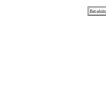
Bat-aloit