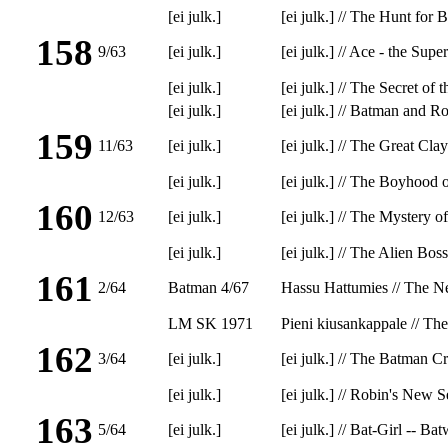
[ei julk.]
[ei julk.] // The Hunt for 
158
9/63
[ei julk.]
[ei julk.] // Ace - the Su
[ei julk.]
[ei julk.] // The Secret of 
[ei julk.]
[ei julk.] // Batman and R
159
11/63
[ei julk.]
[ei julk.] // The Great Cla
[ei julk.]
[ei julk.] // The Boyhood 
160
12/63
[ei julk.]
[ei julk.] // The Mystery 
[ei julk.]
[ei julk.] // The Alien Bo
161
2/64
Batman 4/67
Hassu Hattumies // The N
LM SK 1971
Pieni kiusankappale // Th
162
3/64
[ei julk.]
[ei julk.] // The Batman C
[ei julk.]
[ei julk.] // Robin's New S
163
5/64
[ei julk.]
[ei julk.] // Bat-Girl -- Ba