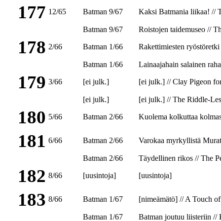
177
12/65
Batman 9/67
Kaksi Batmania liikaa! /
Batman 9/67
Roistojen taidemuseo // T
178
2/66
Batman 1/66
Rakettimiesten ryöstöretki
Batman 1/66
Lainaajahain salainen rah
179
3/66
[ei julk.]
[ei julk.] // Clay Pigeon for
[ei julk.]
[ei julk.] // The Riddle-Le
180
5/66
Batman 2/66
Kuolema kolkuttaa kolmas
181
6/66
Batman 2/66
Varokaa myrkyllistä Muratt
Batman 2/66
Täydellinen rikos // The Pe
182
8/66
[uusintoja]
[uusintoja]
183
8/66
Batman 1/67
[nimeämätö] // A Touch of
Batman 1/67
Batman joutuu liisteriin /