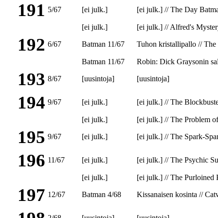
191
5/67
[ei julk.]
[ei julk.] // The Day Batm
[ei julk.]
[ei julk.] // Alfred's Myst
192
6/67
Batman 11/67
Tuhon kristallipallo // Th
Batman 11/67
Robin: Dick Graysonin sal
193
8/67
[uusintoja]
[uusintoja]
194
9/67
[ei julk.]
[ei julk.] // The Blockbus
[ei julk.]
[ei julk.] // The Problem o
195
9/67
[ei julk.]
[ei julk.] // The Spark-S
196
11/67
[ei julk.]
[ei julk.] // The Psychic S
[ei julk.]
[ei julk.] // The Purloine
197
12/67
Batman 4/68
Kissanaisen kosinta // C
2/68
[uusintoja]
[uusintoja]