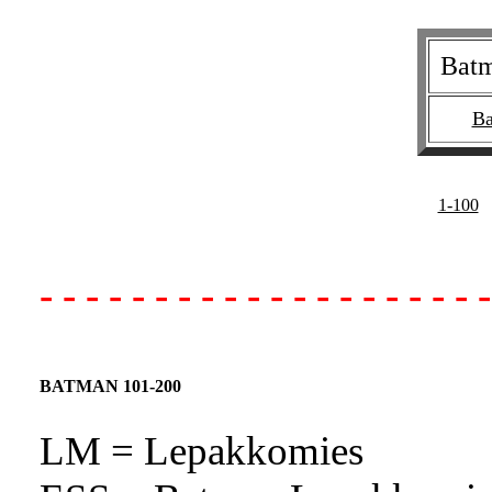
Bat
Ba
1-100
- - - - - - - - - - - - - - - - - - - -
BATMAN 101-200
LM = Lepakkomies