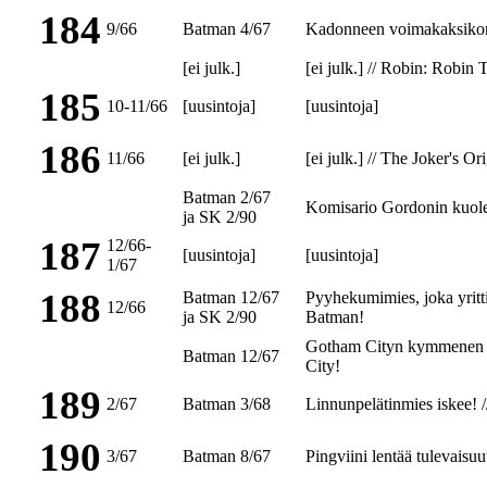
184
9/66
Batman 4/67
Kadonneen voimakaksikon 
[ei julk.]
[ei julk.] // Robin: Robi
185
10-11/66
[uusintoja]
[uusintoja]
186
11/66
[ei julk.]
[ei julk.] // The Joker's O
Batman 2/67
Komisario Gordonin kuol
ja SK 2/90
187
12/66-
[uusintoja]
[uusintoja]
1/67
188
Batman 12/67
Pyyhekumimies, joka yritt
12/66
ja SK 2/90
Batman!
Gotham Cityn kymmenen pa
Batman 12/67
City!
189
2/67
Batman 3/68
Linnunpelätinmies iskee! /
190
3/67
Batman 8/67
Pingviini lentää tulevaisuu