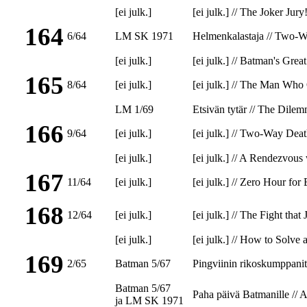
[ei julk.]
[ei julk.] // The Joker Jury
164
6/64
LM SK 1971
Helmenkalastaja // Two-
[ei julk.]
[ei julk.] // Batman's Grea
165
8/64
[ei julk.]
[ei julk.] // The Man Wh
LM 1/69
Etsivän tytär // The Dilem
166
9/64
[ei julk.]
[ei julk.] // Two-Way Deat
[ei julk.]
[ei julk.] // A Rendezvous
167
11/64
[ei julk.]
[ei julk.] // Zero Hour for 
168
12/64
[ei julk.]
[ei julk.] // The Fight tha
[ei julk.]
[ei julk.] // How to Solve 
169
2/65
Batman 5/67
Pingviinin rikoskumppanit 
Batman 5/67
Paha päivä Batmanille // 
ja LM SK 1971