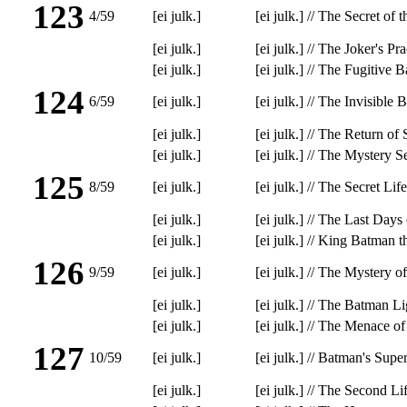
123
4/59
[ei julk.]
[ei julk.] // The Secret of 
[ei julk.]
[ei julk.] // The Joker's Pr
[ei julk.]
[ei julk.] // The Fugitive 
124
6/59
[ei julk.]
[ei julk.] // The Invisible
[ei julk.]
[ei julk.] // The Return of
[ei julk.]
[ei julk.] // The Mystery 
125
8/59
[ei julk.]
[ei julk.] // The Secret Li
[ei julk.]
[ei julk.] // The Last Day
[ei julk.]
[ei julk.] // King Batman th
126
9/59
[ei julk.]
[ei julk.] // The Mystery of
[ei julk.]
[ei julk.] // The Batman L
[ei julk.]
[ei julk.] // The Menace of
127
10/59
[ei julk.]
[ei julk.] // Batman's Supe
[ei julk.]
[ei julk.] // The Second L