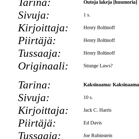
Tarina:
Outoja lakeja [huumoria]
Sivuja:
1 s.
Kirjoittaja:
Henry Boltinoff
Piirtäjä:
Henry Boltinoff
Tussaaja:
Henry Boltinoff
Originaali:
Strange Laws?
Tarina:
Kaksinaama: Kaksinaaman 
Sivuja:
10 s.
Kirjoittaja:
Jack C. Harris
Piirtäjä:
Ed Davis
Tussaaja:
Joe Rubinstein