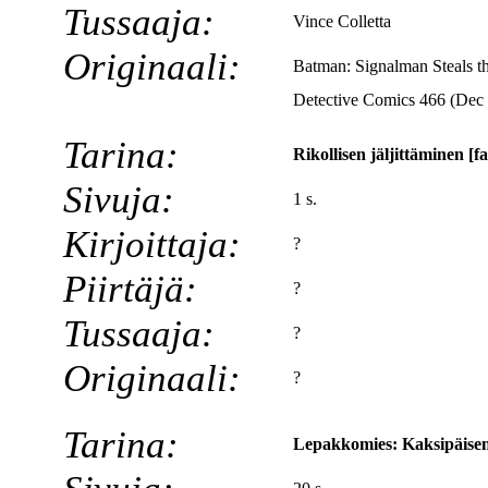
Tussaaja:
Vince Colletta
Originaali:
Batman: Signalman Steals th
Detective Comics 466 (Dec
Tarina:
Rikollisen jäljittäminen [f
Sivuja:
1 s.
Kirjoittaja:
?
Piirtäjä:
?
Tussaaja:
?
Originaali:
?
Tarina:
Lepakkomies: Kaksipäise