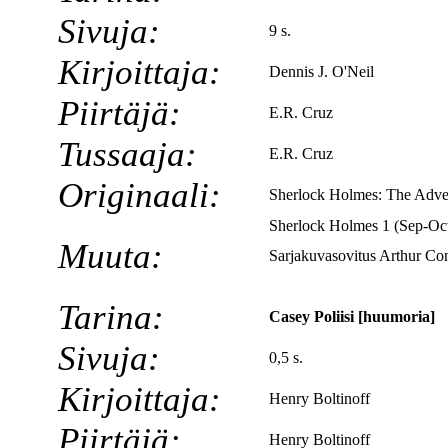
Sivuja:
9 s.
Kirjoittaja:
Dennis J. O'Neil
Piirtäjä:
E.R. Cruz
Tussaaja:
E.R. Cruz
Originaali:
Sherlock Holmes: The Adve
Sherlock Holmes 1 (Sep-Oc
Muuta:
Sarjakuvasovitus Arthur Co
Tarina:
Casey Poliisi [huumoria]
Sivuja:
0,5 s.
Kirjoittaja:
Henry Boltinoff
Piirtäjä:
Henry Boltinoff