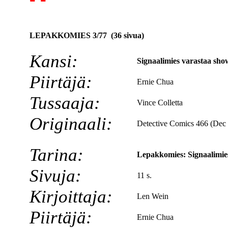
LEPAKKOMIES 3/77 (36 sivua)
Kansi:
Signaalimies varastaa sh
Piirtäjä:
Ernie Chua
Tussaaja:
Vince Colletta
Originaali:
Detective Comics 466 (Dec
Tarina:
Lepakkomies: Signaalimie
Sivuja:
11 s.
Kirjoittaja:
Len Wein
Piirtäjä:
Ernie Chua