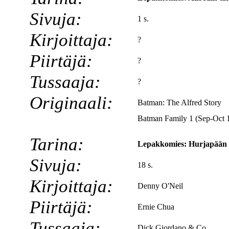
Sivuja:
1 s.
Kirjoittaja:
?
Piirtäjä:
?
Tussaaja:
?
Originaali:
Batman: The Alfred Story
Batman Family 1 (Sep-Oct 
Tarina:
Lepakkomies: Hurjapään
Sivuja:
18 s.
Kirjoittaja:
Denny O'Neil
Piirtäjä:
Ernie Chua
Tussaaja:
Dick Giordano & Co.