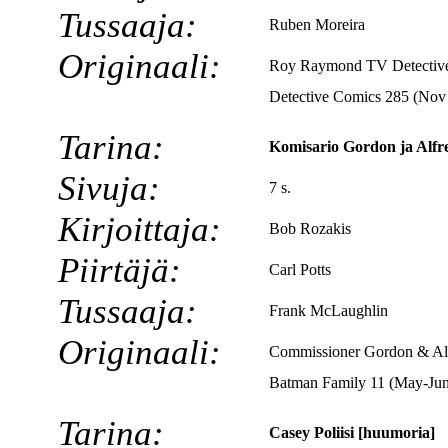
Tussaaja:
Ruben Moreira
Originaali:
Roy Raymond TV Detective
Detective Comics 285 (Nov
Tarina:
Komisario Gordon ja Alfred
Sivuja:
7 s.
Kirjoittaja:
Bob Rozakis
Piirtäjä:
Carl Potts
Tussaaja:
Frank McLaughlin
Originaali:
Commissioner Gordon & Alfr
Batman Family 11 (May-Jun
Tarina:
Casey Poliisi [huumoria]