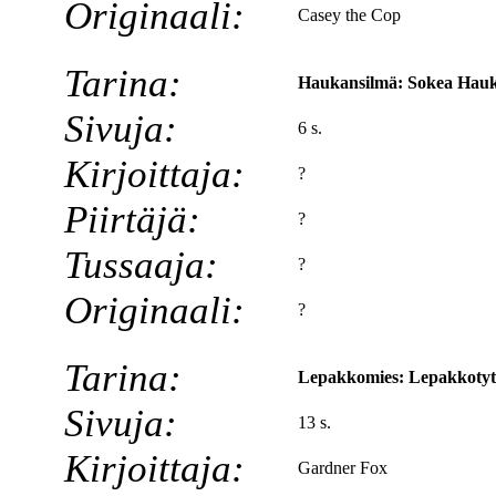
Originaali:
Casey the Cop
Tarina:
Haukansilmä: Sokea Hauk
Sivuja:
6 s.
Kirjoittaja:
?
Piirtäjä:
?
Tussaaja:
?
Originaali:
?
Tarina:
Lepakkomies: Lepakkotytt
Sivuja:
13 s.
Kirjoittaja:
Gardner Fox