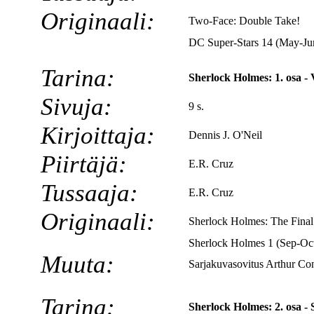
Originaali:
Two-Face: Double Take!
DC Super-Stars 14 (May-Ju
Tarina:
Sherlock Holmes: 1. osa - 
Sivuja:
9 s.
Kirjoittaja:
Dennis J. O'Neil
Piirtäjä:
E.R. Cruz
Tussaaja:
E.R. Cruz
Originaali:
Sherlock Holmes: The Final
Sherlock Holmes 1 (Sep-Oc
Muuta:
Sarjakuvasovitus Arthur Con
Tarina:
Sherlock Holmes: 2. osa - S