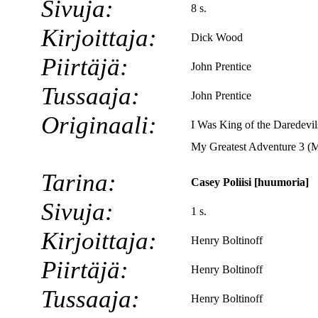
Sivuja:
8 s.
Kirjoittaja:
Dick Wood
Piirtäjä:
John Prentice
Tussaaja:
John Prentice
Originaali:
I Was King of the Daredevil
My Greatest Adventure 3 (
Tarina:
Casey Poliisi [huumoria]
Sivuja:
1 s.
Kirjoittaja:
Henry Boltinoff
Piirtäjä:
Henry Boltinoff
Tussaaja:
Henry Boltinoff