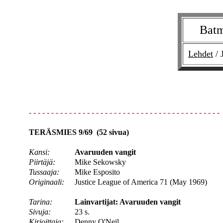
Bat
Lehdet
/ 
- - - - - - - - - - - - - - - - - - - - - - - - - - - - - - - - - - - - - - - - - - -
TERÄSMIES 9/69 (52 sivua)
Kansi:
Avaruuden vangit
Piirtäjä:
Mike Sekowsky
Tussaaja:
Mike Esposito
Originaali:
Justice League of America 71 (May 1969)
Tarina:
Lainvartijat: Avaruuden vangit
Sivuja:
23 s.
Kirjoittaja:
Denny O'Neil