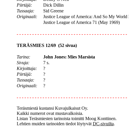
Piirtäjä:
Dick Dillin
Tussaaja:
Sid Greene
Originaali:
Justice League of America: And So My World
Justice League of America 71 (May 1969)
- - - - - - - - - - - - - - - - - - - - - - - - - - - - - - - - - - - - - - - - - - -
TERÄSMIES 12/69 (52 sivua)
Tarina:
John Jones: Mies Marsista
Sivuja:
7 s.
Kirjoittaja:
?
Piirtäjä:
?
Tussaaja:
?
Originaali:
?
- - - - - - - - - - - - - - - - - - - - - - - - - - - - - - - - - - - - - - - - - - -
Teräsmiestä kustansi Kuvajulkaisut Oy.
Kaikki numerot ovat mustavalkoisia.
Listan Teräsmiesten tarinoista toimitti Moog Konttinen.
Lehtien muiden tarinoiden tiedot löytyvät
DC-sivuilta
.