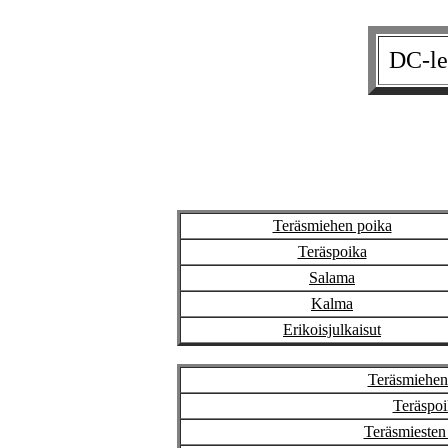
DC-le
Teräsmiehen poika
Teräspoika
Salama
Kalma
Erikoisjulkaisut
Teräsmiehen 
Teräspoi
Teräsmiesten