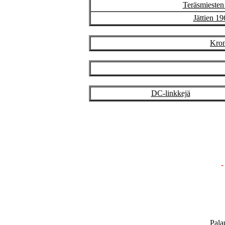
Teräsmiesten
Jättien 1
Kron
DC-linkkejä
Pala