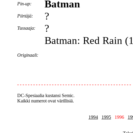
Batman
Pin-up:
?
Piirtäjä:
?
Tussaaja:
Batman: Re
Originaali:
- - - - - - - - - - - - - - - - - - - - - - - - - - - - - - - - - - - - - - - - - - -
DC-Spesiaalia kustansi Semic.
Kaikki numerot ovat värillisiä.
1994
1995
1996
19