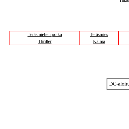
Takai
Teräsmiehen poika
Teräsmies
Thriller
Kalma
DC-aloit