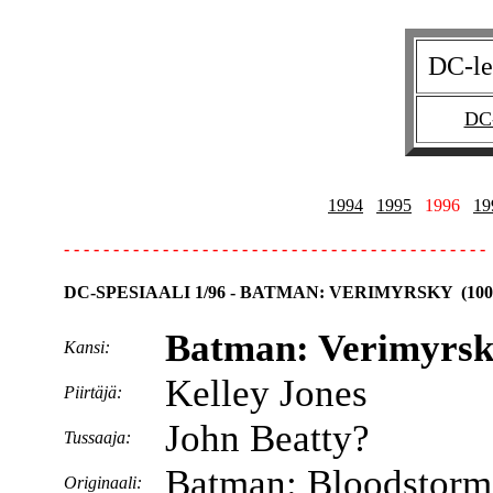
DC-le
DC-
1994
1995
1996
19
- - - - - - - - - - - - - - - - - - - - - - - - - - - - - - - - - - - - - - - - - - -
DC-SPESIAALI 1/96 - BATMAN: VERIMYRSKY (100 
Batman: Verimyrs
Kansi:
Kelley Jones
Piirtäjä:
John Beatty?
Tussaaja:
Batman: Bloodstorm
Originaali: