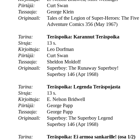
Piirtäjä:
Curt Swan
Tussaaja:
George Klein
Originaali:
Tales of the Legion of Super-Heroes: The Fiv
Adventure Comics 356 (May 1967)
Tarina:
Teräspoika: Karannut Teräspoika
Sivuja:
13 s.
Kirjoittaja:
Leo Dorfman
Piirtäjä:
Curt Swan
Tussaaja:
Sheldon Moldoff
Originaali:
Superboy: The Runaway Superboy!
Superboy 146 (Apr 1968)
Tarina:
Teräspoika: Legenda Teräspojasta
Sivuja:
13 s.
Kirjoittaja:
E. Nelson Bridwell
Piirtäjä:
George Papp
Tussaaja:
George Papp
Originaali:
Superboy: The Superboy Legend
Superboy 146 (Apr 1968)
Tarina:
Teräspoika: Ei armoa sankarille! (osa 1/2)