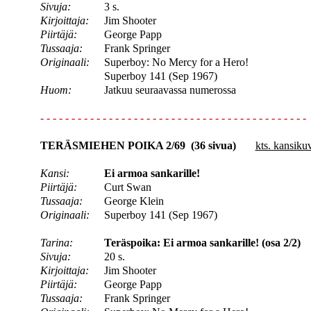
Sivuja:
3 s.
Kirjoittaja:
Jim Shooter
Piirtäjä:
George Papp
Tussaaja:
Frank Springer
Originaali:
Superboy: No Mercy for a Hero!
Superboy 141 (Sep 1967)
Huom:
Jatkuu seuraavassa numerossa
- - - - - - - - - - - - - - - - - - - - - - - - - - - - - - - - - - - - - - - - - - -
TERÄSMIEHEN POIKA 2/69 (36 sivua)
kts. kansiku
Kansi:
Ei armoa sankarille!
Piirtäjä:
Curt Swan
Tussaaja:
George Klein
Originaali:
Superboy 141 (Sep 1967)
Tarina:
Teräspoika: Ei armoa sankarille! (osa 2/2)
Sivuja:
20 s.
Kirjoittaja:
Jim Shooter
Piirtäjä:
George Papp
Tussaaja:
Frank Springer