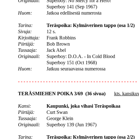
Originaali:
Superboy: No Mercy for a Hero!
Superboy 141 (Sep 1967)
Huom:
Jatkoa edellisestä numerosta
Tarina:
Teräspoika: Kylmäverinen tappo (osa 1/2)
Sivuja:
12 s.
Kirjoittaja:
Frank Robbins
Piirtäjä:
Bob Brown
Tussaaja:
Jack Abel
Originaali:
Superboy: D.O.A. - In Cold Blood
Superboy 151 (Oct 1968)
Huom:
Jatkuu seuraavassa numerossa
- - - - - - - - - - - - - - - - - - - - - - - - - - - - - - - - - - - - - - - - - - -
TERÄSMIEHEN POIKA 3/69 (36 sivua)
kts. kansiku
Kansi:
Kaupunki, joka vihasi Teräspoikaa
Piirtäjä:
Curt Swan
Tussaaja:
George Klein
Originaali:
Superboy 139 (Jun 1967)
Tarina:
Teräspoika: Kylmäverinen tappo (osa 2/2)