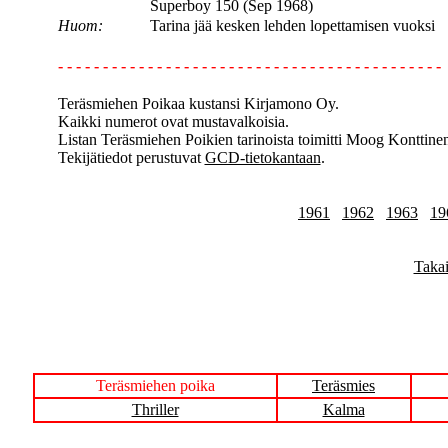
Superboy 150 (Sep 1968)
Huom:
Tarina jää kesken lehden lopettamisen vuoksi
- - - - - - - - - - - - - - - - - - - - - - - - - - - - - - - - - - - - - - - - - - -
Teräsmiehen Poikaa kustansi Kirjamono Oy.
Kaikki numerot ovat mustavalkoisia.
Listan Teräsmiehen Poikien tarinoista toimitti Moog Konttine
Tekijätiedot perustuvat
GCD-tietokantaan
.
1961
1962
1963
19
Takai
Teräsmiehen poika
Teräsmies
Thriller
Kalma