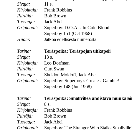
Sivuja:
11 s.
Kirjoittaja:
Frank Robbins
Piirtäjä:
Bob Brown
Tussaaja:
Jack Abel
Originaali:
Superboy: D.O.A. - In Cold Blood
Superboy 151 (Oct 1968)
Huom:
Jatkoa edellisestä numerosta
Tarina:
Teräspoika: Teräspojan uhkapeli
Sivuja:
13 s.
Kirjoittaja:
Leo Dorfman
Piirtäjä:
Curt Swan
Tussaaja:
Sheldon Moldoff, Jack Abel
Originaali:
Superboy: Superboy's Greatest Gamble!
Superboy 148 (Jun 1968)
Tarina:
Teräspoika: Smallvilleä ahdistava muukalai
Sivuja:
8 s.
Kirjoittaja:
Frank Robbins
Piirtäjä:
Bob Brown
Tussaaja:
Jack Abel
Originaali:
Superboy: The Stranger Who Stalks Smallville