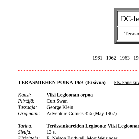
DC-le
Teräs
1961
1962
1963
19
- - - - - - - - - - - - - - - - - - - - - - - - - - - - - - - - - - - - - - - - - - -
TERÄSMIEHEN POIKA 1/69 (36 sivua)
kts. kansiku
Kansi:
Viisi Legioonan orpoa
Piirtäjä:
Curt Swan
Tussaaja:
George Klein
Originaali:
Adventure Comics 356 (May 1967)
Tarina:
Terässankareiden Legioona: Viisi Legioona
Sivuja:
13 s.
Kirjoittaja:
E. Nelson Bridwell, Mort Weisinger