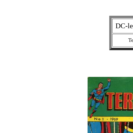
DC-le
Te