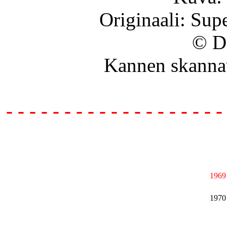
Originaali: Sup
© D
Kannen skanna
- - - - - - - - - - - - - - - - - - -
1969
1970