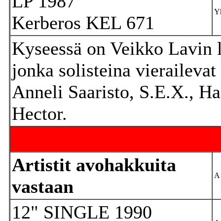
LP 1987
Yh
Kerberos KEL 671
Kyseessä on Veikko Lavin la
jonka solisteina vierailevat
Anneli Saaristo, S.E.X., Har
Hector.
Artistit avohakkuita
A
vastaan
12" SINGLE 1990