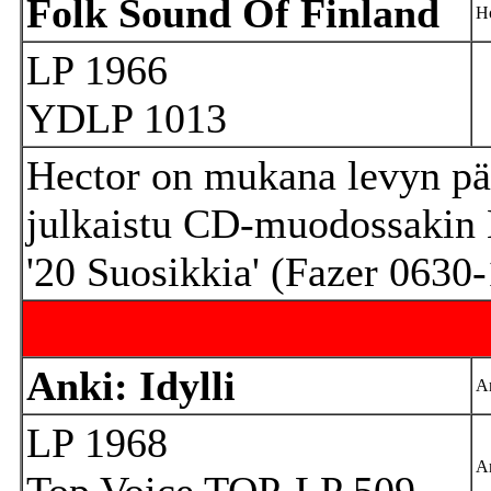
Folk Sound Of Finland
Ho
LP 1966
YDLP 1013
Hector on mukana levyn pää
julkaistu CD-muodossakin
'20 Suosikkia' (Fazer 0630
Anki: Idylli
An
LP 1968
An