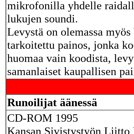
mikrofonilla yhdelle raidal
lukujen soundi.
Levystä on olemassa myös 
tarkoitettu painos, jonka 
huomaa vain koodista, levyn
samanlaiset kaupallisen pa
Runoilijat äänessä
CD-ROM 1995
Kansan Sivistystyön Liitto