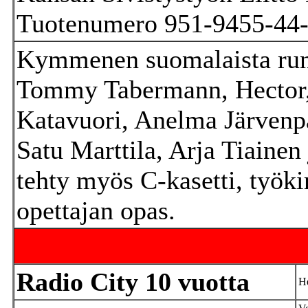
Tuotenumero 951-9455-44
Kymmenen suomalaista runo
Tommy Tabermann, Hector, 
Katavuori, Anelma Järven
Satu Marttila, Arja Tiainen
tehty myös C-kasetti, työki
opettajan opas.
Radio City 10 vuotta
He