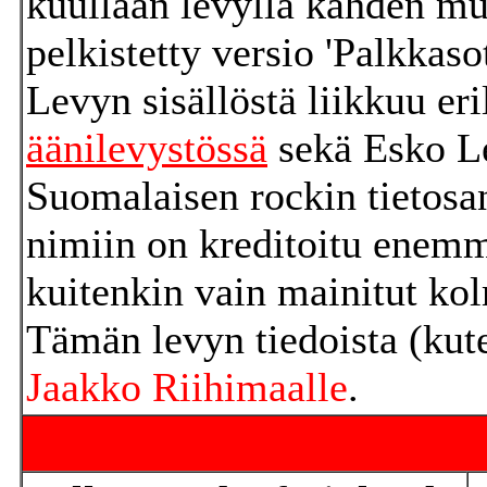
kuullaan levyllä kahden muu
pelkistetty versio 'Palkkasot
Levyn sisällöstä liikkuu eri
äänilevystössä
sekä Esko L
Suomalaisen rockin tietosan
nimiin on kreditoitu enemm
kuitenkin vain mainitut kol
Tämän levyn tiedoista (ku
Jaakko Riihimaalle
.