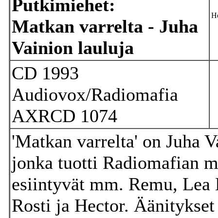
Putkimiehet:
He
Matkan varrelta - Juha
Vainion lauluja
CD 1993
Audiovox/Radiomafia
AXRCD 1074
'Matkan varrelta' on Juha Va
jonka tuotti Radiomafian m
esiintyvät mm. Remu, Lea 
Rosti ja Hector. Äänitykse