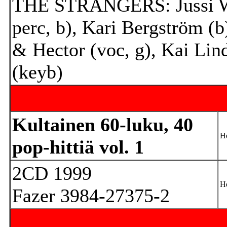
THE STRANGERS: Jussi W. 
perc, b), Kari Bergström (b
& Hector (voc, g), Kai Lin
(keyb)
Kultainen 60-luku, 40
He
pop-hittiä vol. 1
2CD 1999
He
Fazer 3984-27375-2