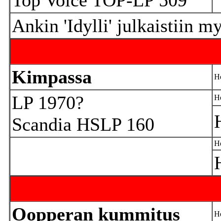
Top Voice TOP-LP 509
Ankin 'Idylli' julkaistiin 
Kimpassa
He
LP 1970?
He
Scandia HSLP 160
He
Oopperan kummitus
He