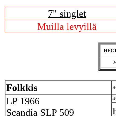
7" singlet
Muilla levyillä
HECTO
M
Folkkis
He
LP 1966
He
Scandia SLP 509