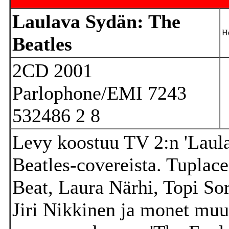
Laulava Sydän: The
He
Beatles
2CD 2001
Parlophone/EMI 7243
532486 2 8
Levy koostuu TV 2:n 'Laula
Beatles-covereista. Tuplac
Beat, Laura Närhi, Topi Sor
Jiri Nikkinen ja monet muut