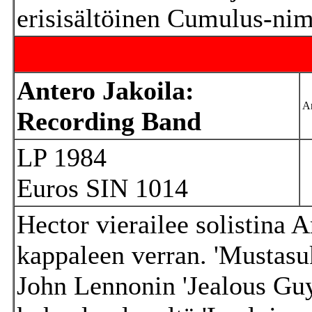
erisisältöinen Cumulus-ni
Antero Jakoila:
An
Recording Band
LP 1984
Euros SIN 1014
Hector vierailee solistina 
kappaleen verran. 'Mustas
John Lennonin 'Jealous Gu