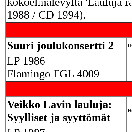
kokoelmalevyltä 'Lauluja r
1988 / CD 1994).
Suuri joulukonsertti 2
He
LP 1986
Flamingo FGL 4009
Veikko Lavin lauluja:
He
Syylliset ja syyttömät