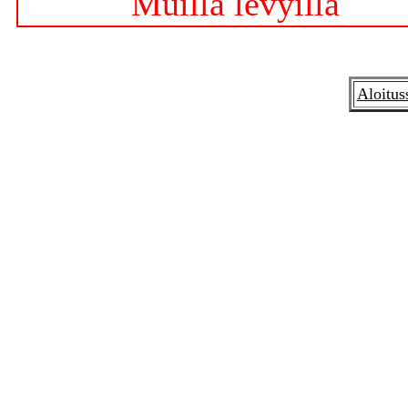
Muilla levyillä
Aloitus