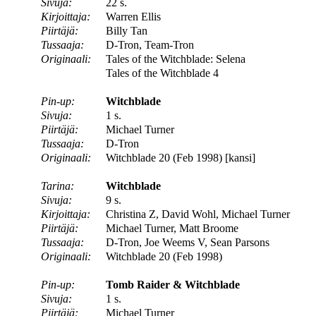
Sivuja:
22 s.
Kirjoittaja:
Warren Ellis
Piirtäjä:
Billy Tan
Tussaaja:
D-Tron, Team-Tron
Originaali:
Tales of the Witchblade: Selena
Tales of the Witchblade 4
Pin-up:
Witchblade
Sivuja:
1 s.
Piirtäjä:
Michael Turner
Tussaaja:
D-Tron
Originaali:
Witchblade 20 (Feb 1998) [kansi]
Tarina:
Witchblade
Sivuja:
9 s.
Kirjoittaja:
Christina Z, David Wohl, Michael Turner
Piirtäjä:
Michael Turner, Matt Broome
Tussaaja:
D-Tron, Joe Weems V, Sean Parsons
Originaali:
Witchblade 20 (Feb 1998)
Pin-up:
Tomb Raider & Witchblade
Sivuja:
1 s.
Piirtäjä:
Michael Turner