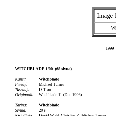
Image-
Wi
1999
- - - - - - - - - - - - - - - - - - - - - - - - - - - - - - - - - - - - - - - - - - -
WITCHBLADE 1/00 (68 sivua)
Kansi:
Witchblade
Piirtäjä:
Michael Turner
Tussaaja:
D-Tron
Originaali:
Witchblade 11 (Dec 1996)
Tarina:
Witchblade
Sivuja:
20 s.
Kirjoittaja:
David Wohl, Christina Z, Michael Turner