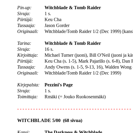
Pin-up:
Witchblade & Tomb Raider
Sivuja:
1 s.
Piirtäjä:
Keu Cha
Tussaaja:
Jason Gorder
Originaali:
Witchblade/Tomb Raider 1/2 (Dec 1999) [kansi
Tarina:
Witchblade & Tomb Raider
Sivuja:
16 s.
Kirjoittaja:
Michael Turner (juoni), Bill O'Neil (juoni ja käs
Piirtäjä:
Keu Cha (s. 1-5), Mark Pajarillo (s. 6-8), Dan F
Tussaaja:
Andy Owens (s. 1-5, 9-13, 16), Walden Wong (
Originaali:
Witchblade/Tomb Raider 1/2 (Dec 1999)
Kirjepalsta:
Pezzini's Page
Sivuja:
1 s.
Toimittaja:
Rmäki (= Jouko Ruokosenmäki)
- - - - - - - - - - - - - - - - - - - - - - - - - - - - - - - - - - - - - - - - - - -
WITCHBLADE 5/00 (68 sivua)
Kansi:
The Darkness & Witchblade