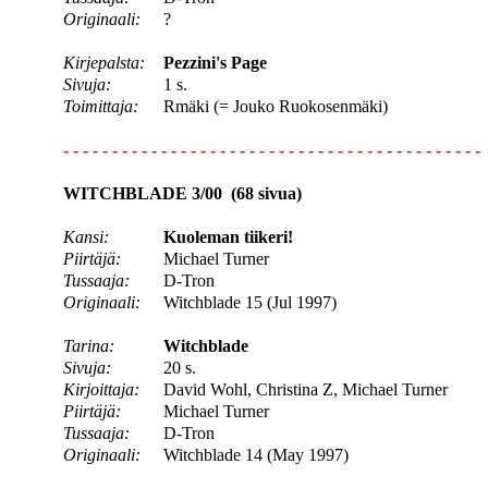
Originaali:
?
Kirjepalsta:
Pezzini's Page
Sivuja:
1 s.
Toimittaja:
Rmäki (= Jouko Ruokosenmäki)
- - - - - - - - - - - - - - - - - - - - - - - - - - - - - - - - - - - - - - - - - - -
WITCHBLADE 3/00 (68 sivua)
Kansi:
Kuoleman tiikeri!
Piirtäjä:
Michael Turner
Tussaaja:
D-Tron
Originaali:
Witchblade 15 (Jul 1997)
Tarina:
Witchblade
Sivuja:
20 s.
Kirjoittaja:
David Wohl, Christina Z, Michael Turner
Piirtäjä:
Michael Turner
Tussaaja:
D-Tron
Originaali:
Witchblade 14 (May 1997)