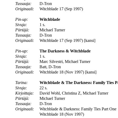
Tussaaja:
D-Tron
Originaali:
Witchblade 17 (Sep 1997)
Pin-up:
Witchblade
Sivuja:
1 s.
Piirtäjä:
Michael Turner
Tussaaja:
D-Tron
Originaali:
Witchblade 17 (Sep 1997) [kansi]
Pin-up:
The Darkness & Witchblade
Sivuja:
1 s.
Piirtäjä:
Marc Silvestri, Michael Turner
Tussaaja:
Batt, D-Tron
Originaali:
Witchblade 18 (Nov 1997) [kansi]
Tarina:
Witchblade & The Darkness: Family Ties P
Sivuja:
22 s.
Kirjoittaja:
David Wohl, Christina Z, Michael Turner
Piirtäjä:
Michael Turner
Tussaaja:
D-Tron
Originaali:
Witchblade & Darkness: Family Ties Part One
Witchblade 18 (Nov 1997)