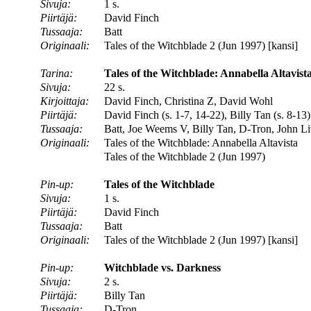
Sivuja:
1 s.
Piirtäjä:
David Finch
Tussaaja:
Batt
Originaali:
Tales of the Witchblade 2 (Jun 1997) [kansi]
Tarina:
Tales of the Witchblade: Annabella Altavist
Sivuja:
22 s.
Kirjoittaja:
David Finch, Christina Z, David Wohl
Piirtäjä:
David Finch (s. 1-7, 14-22), Billy Tan (s. 8-13)
Tussaaja:
Batt, Joe Weems V, Billy Tan, D-Tron, John L
Originaali:
Tales of the Witchblade: Annabella Altavista
Tales of the Witchblade 2 (Jun 1997)
Pin-up:
Tales of the Witchblade
Sivuja:
1 s.
Piirtäjä:
David Finch
Tussaaja:
Batt
Originaali:
Tales of the Witchblade 2 (Jun 1997) [kansi]
Pin-up:
Witchblade vs. Darkness
Sivuja:
2 s.
Piirtäjä:
Billy Tan
Tussaaja:
D-Tron