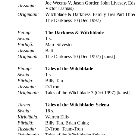
Joe Weems V, Jason Gorder, John Livesay, Ed
Tussaaja:
Victor Llamas)
Originaali:
Witchblade & Darkness: Family Ties Part Thre
The Darkness 10 (Dec 1997)
Pin-up:
The Darkness & Witchblade
Sivuja:
1 s.
Piirtäjä:
Marc Silvestri
Tussaaja:
Batt
Originaali:
The Darkness 10 (Dec 1997) [kansi]
Pin-up:
Tales of the Witchblade
Sivuja:
1 s.
Piirtäjä:
Billy Tan
Tussaaja:
D-Tron
Originaali:
Tales of the Witchblade 3 (Oct 1997) [kansi]
Tarina:
Tales of the Witchblade: Selena
Sivuja:
16 s.
Kirjoittaja:
Warren Ellis
Piirtäjä:
Billy Tan, Brian Ching
Tussaaja:
D-Tron, Team-Tron
Originaali:
Tales of the Witchblade: Selena