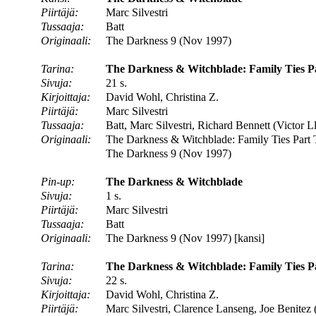
Piirtäjä:
Marc Silvestri
Tussaaja:
Batt
Originaali:
The Darkness 9 (Nov 1997)
Tarina:
The Darkness & Witchblade: Family Ties P
Sivuja:
21 s.
Kirjoittaja:
David Wohl, Christina Z.
Piirtäjä:
Marc Silvestri
Tussaaja:
Batt, Marc Silvestri, Richard Bennett (Victor L
Originaali:
The Darkness & Witchblade: Family Ties Part
The Darkness 9 (Nov 1997)
Pin-up:
The Darkness & Witchblade
Sivuja:
1 s.
Piirtäjä:
Marc Silvestri
Tussaaja:
Batt
Originaali:
The Darkness 9 (Nov 1997) [kansi]
Tarina:
The Darkness & Witchblade: Family Ties P
Sivuja:
22 s.
Kirjoittaja:
David Wohl, Christina Z.
Piirtäjä:
Marc Silvestri, Clarence Lanseng, Joe Benitez