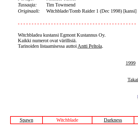
Tussaaja:
Tim Townsend
Originaali:
Witchblade/Tomb Raider 1 (Dec 1998) [kansi]
- - - - - - - - - - - - - - - - - - - - - - - - - - - - - - - - - - - - - - - - - - -
Witchbladea kustansi Egmont Kustannus Oy.
Kaikki numerot ovat värillisiä.
Tarinoiden listaamisessa auttoi
Antti Peltola
.
1999
Takai
Spawn
Witchblade
Darkness