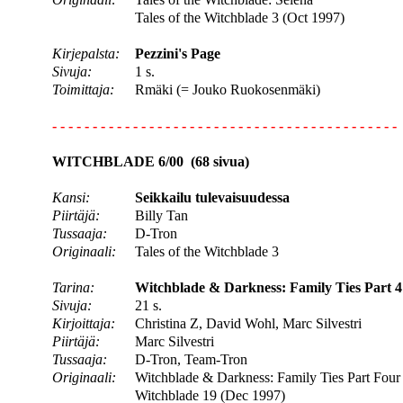
Tales of the Witchblade 3 (Oct 1997)
Kirjepalsta:
Pezzini's Page
Sivuja:
1 s.
Toimittaja:
Rmäki (= Jouko Ruokosenmäki)
- - - - - - - - - - - - - - - - - - - - - - - - - - - - - - - - - - - - - - - - - - -
WITCHBLADE 6/00 (68 sivua)
Kansi:
Seikkailu tulevaisuudessa
Piirtäjä:
Billy Tan
Tussaaja:
D-Tron
Originaali:
Tales of the Witchblade 3
Tarina:
Witchblade & Darkness: Family Ties Part 4
Sivuja:
21 s.
Kirjoittaja:
Christina Z, David Wohl, Marc Silvestri
Piirtäjä:
Marc Silvestri
Tussaaja:
D-Tron, Team-Tron
Originaali:
Witchblade & Darkness: Family Ties Part Four
Witchblade 19 (Dec 1997)