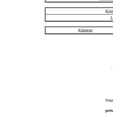
Kron
L
Kiitokset
Pala