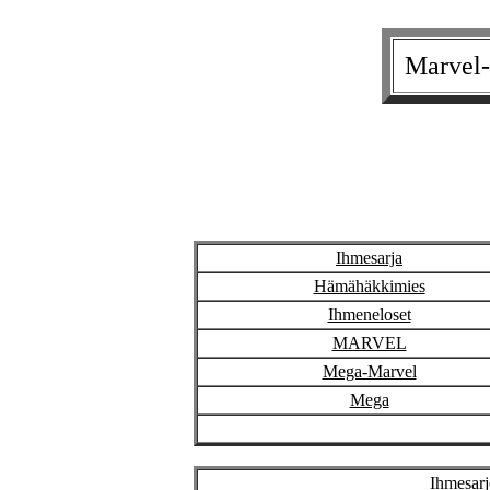
Marvel-
Ihmesarja
Hämähäkkimies
Ihmeneloset
MARVEL
Mega-Marvel
Mega
Ihmesarj