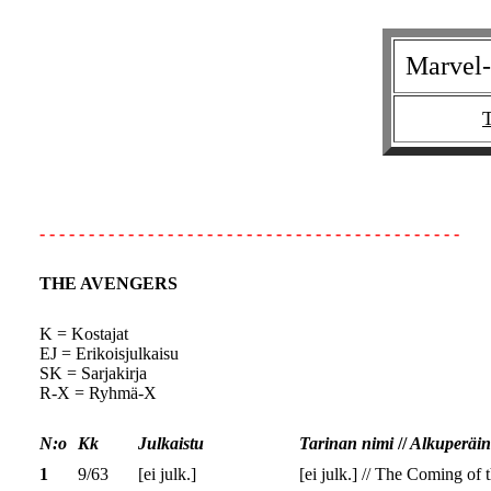
Marvel-
- - - - - - - - - - - - - - - - - - - - - - - - - - - - - - - - - - - - - - - - - - -
THE AVENGERS
K = Kostajat
EJ = Erikoisjulkaisu
SK = Sarjakirja
R-X = Ryhmä-X
N:o
Kk
Julkaistu
Tarinan nimi
//
Alkuperäin
1
9/63
[ei julk.]
[ei julk.] // The Coming of