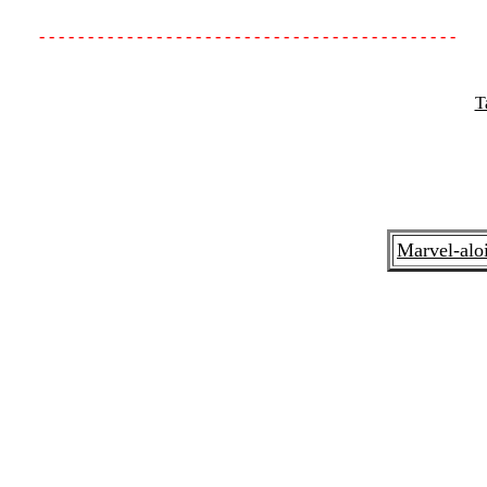
- - - - - - - - - - - - - - - - - - - - - - - - - - - - - - - - - - - - - - - - - - -
T
Marvel-alo