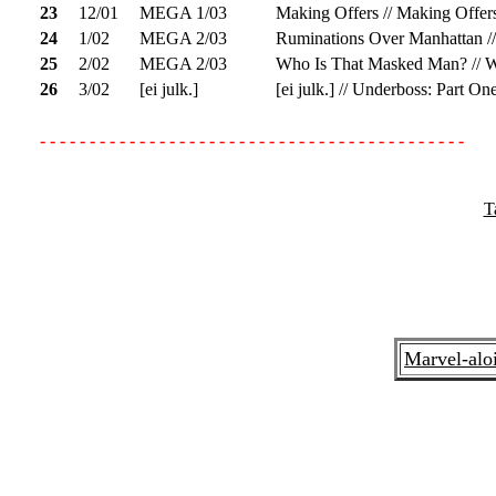
23
12/01
MEGA 1/03
Making Offers // Making Offer
24
1/02
MEGA 2/03
Ruminations Over Manhattan /
25
2/02
MEGA 2/03
Who Is That Masked Man? // 
26
3/02
[ei julk.]
[ei julk.] // Underboss: Part On
- - - - - - - - - - - - - - - - - - - - - - - - - - - - - - - - - - - - - - - - - - -
T
Marvel-alo