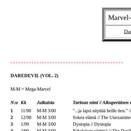
Marvel-
Dar
- - - - - - - - - - - - - - - - - - - - - - - - - - - - - - - - - - - - - - - - - - -
DAREDEVIL (VOL. 2)
M-M = Mega-Marvel
N:o
Kk
Julkaistu
Tarinan nimi
//
Alkuperäinen 
1
11/98
M-M 3/00
"...ja lapsi näyttää heille tien.
2
12/98
M-M 3/00
Sokea elämä // The Unexamine
3
1/99
M-M 3/00
Dystopia // Dystopia
4
2/99
M-M 3/00
Paholaisen värttinä // The Devil