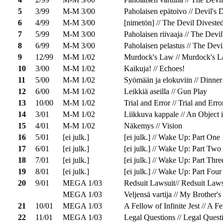
5
3/99
M-M 3/00
Paholaisen epätoivo // Devil's 
6
4/99
M-M 3/00
[nimetön] // The Devil Diveste
7
5/99
M-M 3/00
Paholaisen riivaaja // The Dev
8
6/99
M-M 3/00
Paholaisen pelastus // The Devi
9
12/99
M-M 1/02
Murdock's Law // Murdock's 
10
3/00
M-M 1/02
Kaikuja! // Echoes!
11
5/00
M-M 1/02
Syömään ja elokuviin // Dinne
12
6/00
M-M 1/02
Leikkiä aseilla // Gun Play
13
10/00
M-M 1/02
Trial and Error // Trial and Erro
14
3/01
M-M 1/02
Liikkuva kappale // An Object 
15
4/01
M-M 1/02
Näkemys // Vision
16
5/01
[ei julk.]
[ei julk.] // Wake Up: Part One
17
6/01
[ei julk.]
[ei julk.] // Wake Up: Part Two
18
7/01
[ei julk.]
[ei julk.] // Wake Up: Part Thre
19
8/01
[ei julk.]
[ei julk.] // Wake Up: Part Four
20
9/01
MEGA 1/03
Redsuit Lawsuit// Redsuit Laws
MEGA 1/03
Veljensä vartija // My Brother'
21
10/01
MEGA 1/03
A Fellow of Infinite Jest // A Fe
22
11/01
MEGA 1/03
Legal Questions // Legal Quest