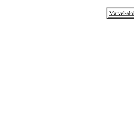
Marvel-alo