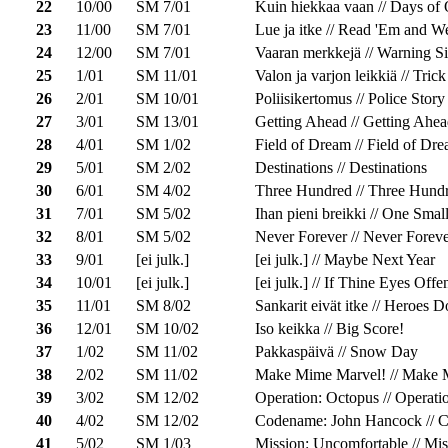
22
10/00
SM 7/01
Kuin hiekkaa vaan // Days of 
23
11/00
SM 7/01
Lue ja itke // Read 'Em and W
24
12/00
SM 7/01
Vaaran merkkejä // Warning S
25
1/01
SM 11/01
Valon ja varjon leikkiä // Trick
26
2/01
SM 10/01
Poliisikertomus // Police Story
27
3/01
SM 13/01
Getting Ahead // Getting Ahea
28
4/01
SM 1/02
Field of Dream // Field of Dr
29
5/01
SM 2/02
Destinations // Destinations
30
6/01
SM 4/02
Three Hundred // Three Hund
31
7/01
SM 5/02
Ihan pieni breikki // One Smal
32
8/01
SM 5/02
Never Forever // Never Foreve
33
9/01
[ei julk.]
[ei julk.] // Maybe Next Year
34
10/01
[ei julk.]
[ei julk.] // If Thine Eyes Offe
35
11/01
SM 8/02
Sankarit eivät itke // Heroes D
36
12/01
SM 10/02
Iso keikka // Big Score!
37
1/02
SM 11/02
Pakkaspäivä // Snow Day
38
2/02
SM 11/02
Make Mime Marvel! // Make 
39
3/02
SM 12/02
Operation: Octopus // Operati
40
4/02
SM 12/02
Codename: John Hancock // 
41
5/02
SM 1/03
Mission: Uncomfortable // Mi