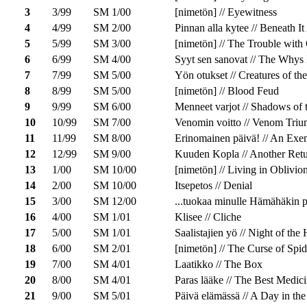
3
3/99
SM 1/00
[nimetön] // Eyewitness
4
4/99
SM 2/00
Pinnan alla kytee // Beneath It
5
5/99
SM 3/00
[nimetön] // The Trouble with 
6
6/99
SM 4/00
Syyt sen sanovat // The Whys 
7
7/99
SM 5/00
Yön otukset // Creatures of th
8
8/99
SM 5/00
[nimetön] // Blood Feud
9
9/99
SM 6/00
Menneet varjot // Shadows of 
10
10/99
SM 7/00
Venomin voitto // Venom Triu
11
11/99
SM 8/00
Erinomainen päivä! // An Exe
12
12/99
SM 9/00
Kuuden Kopla // Another Retur
13
1/00
SM 10/00
[nimetön] // Living in Oblivio
14
2/00
SM 10/00
Itsepetos // Denial
15
3/00
SM 12/00
...tuokaa minulle Hämähäkin p
16
4/00
SM 1/01
Klisee // Cliche
17
5/00
SM 1/01
Saalistajien yö // Night of the
18
6/00
SM 2/01
[nimetön] // The Curse of Spi
19
7/00
SM 4/01
Laatikko // The Box
20
8/00
SM 4/01
Paras lääke // The Best Medic
21
9/00
SM 5/01
Päivä elämässä // A Day in the