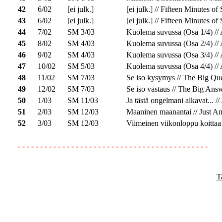
42
6/02
[ei julk.]
[ei julk.] // Fifteen Minutes of
43
6/02
[ei julk.]
[ei julk.] // Fifteen Minutes of
44
7/02
SM 3/03
Kuolema suvussa (Osa 1/4) // A
45
8/02
SM 4/03
Kuolema suvussa (Osa 2/4) // A
46
9/02
SM 4/03
Kuolema suvussa (Osa 3/4) // A
47
10/02
SM 5/03
Kuolema suvussa (Osa 4/4) // A
48
11/02
SM 7/03
Se iso kysymys // The Big Qu
49
12/02
SM 7/03
Se iso vastaus // The Big Ans
50
1/03
SM 11/03
Ja tästä ongelmani alkavat... 
51
2/03
SM 12/03
Maaninen maanantai // Just 
52
3/03
SM 12/03
Viimeinen viikonloppu koittaa
- - - - - - - - - - - - - - - - - - - - - - - - - - - - - - - - - - - - - - - - - - -
T