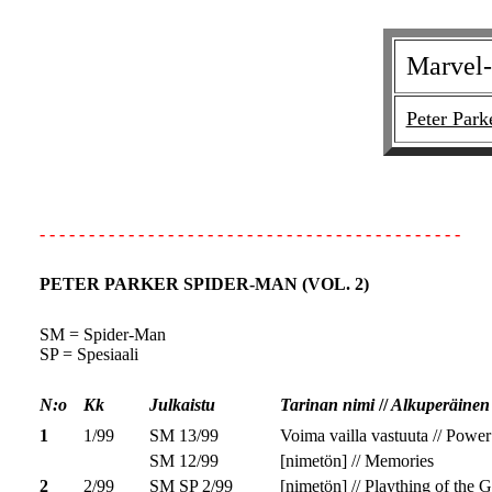
Marvel-
Peter Park
- - - - - - - - - - - - - - - - - - - - - - - - - - - - - - - - - - - - - - - - - - -
PETER PARKER SPIDER-MAN (VOL. 2)
SM = Spider-Man
SP = Spesiaali
N:o
Kk
Julkaistu
Tarinan nimi
//
Alkuperäinen
1
1/99
SM 13/99
Voima vailla vastuuta // Power
SM 12/99
[nimetön] // Memories
2
2/99
SM SP 2/99
[nimetön] // Plaything of the 