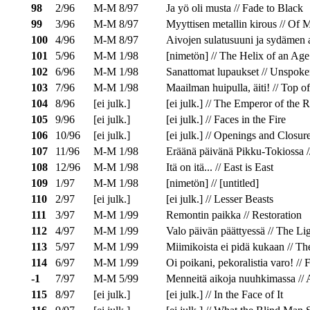
98
2/96
M-M 8/97
Ja yö oli musta // Fade to Black
99
3/96
M-M 8/97
Myyttisen metallin kirous // Of 
100
4/96
M-M 8/97
Aivojen sulatusuuni ja sydämen a
101
5/96
M-M 1/98
[nimetön] // The Helix of an Age
102
6/96
M-M 1/98
Sanattomat lupaukset // Unspok
103
7/96
M-M 1/98
Maailman huipulla, äiti! // Top o
104
8/96
[ei julk.]
[ei julk.] // The Emperor of the 
105
9/96
[ei julk.]
[ei julk.] // Faces in the Fire
106
10/96
[ei julk.]
[ei julk.] // Openings and Closur
107
11/96
M-M 1/98
Eräänä päivänä Pikku-Tokiossa /
108
12/96
M-M 1/98
Itä on itä... // East is East
109
1/97
M-M 1/98
[nimetön] // [untitled]
110
2/97
[ei julk.]
[ei julk.] // Lesser Beasts
111
3/97
M-M 1/99
Remontin paikka // Restoration
112
4/97
M-M 1/99
Valo päivän päättyessä // The Li
113
5/97
M-M 1/99
Miimikoista ei pidä kukaan // T
114
6/97
M-M 1/99
Oi poikani, pekoralistia varo! /
-1
7/97
M-M 5/99
Menneitä aikoja nuuhkimassa // A
115
8/97
[ei julk.]
[ei julk.] // In the Face of It