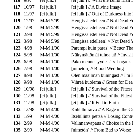
116
9/97
[ei julk.]
[ei julk.] // What the Blind Man
117
10/97
[ei julk.]
[ei julk.] // A Divine Image
118
11/97
[ei julk.]
[ei julk.] // Out of Darkness Into
119
12/97
M-M 5/99
Hengissä edelleen // Not Dead Ye
120
1/98
M-M 5/99
Hengissä edelleen // Not Dead Ye
121
2/98
M-M 5/99
Hengissä edelleen // Not Dead Ye
122
3/98
M-M 5/99
Hengissä edelleen! // Not Dead Y
123
4/98
M-M 1/00
Parempi kuin paras! // Better Th
124
5/98
M-M 1/00
Näkymättömät tuhoajat! // Invisi
125
6/98
M-M 1/00
Pako menneisyydestä // Logan's
126
7/98
M-M 1/00
[nimetön] // Blood Wedding
127
8/98
M-M 1/00
Olen maailman kuningas! // I'm 
128
9/98
M-M 1/00
Vihreä kuolema // Green for Dea
129
10/98
[ei julk.]
[ei julk.] // Survival of the Fittes
130
11/98
[ei julk.]
[ei julk.] // Survival of the Fittes
131
11/98
[ei julk.]
[ei julk.] // It Fell to Earth
132
12/98
M-M 4/00
Kahlittu raivo // A Rage in the C
133
1/99
M-M 4/00
Itsehillintä pettää // Losing Contr
134
2/99
M-M 4/00
Valinnanvapaus // Choice in the 
135
2/99
M-M 4/00
[nimetön] // From Bad to Worse