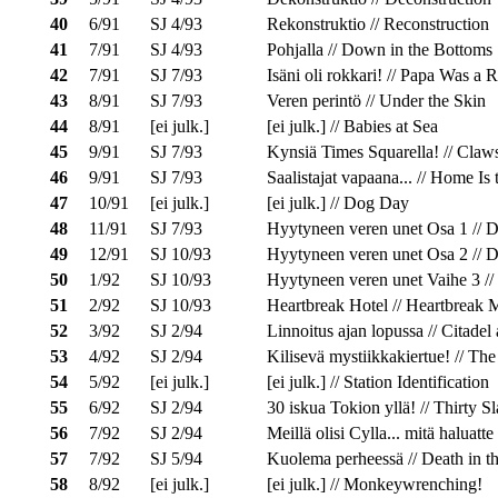
40
6/91
SJ 4/93
Rekonstruktio // Reconstruction
41
7/91
SJ 4/93
Pohjalla // Down in the Bottoms
42
7/91
SJ 7/93
Isäni oli rokkari! // Papa Was a 
43
8/91
SJ 7/93
Veren perintö // Under the Skin
44
8/91
[ei julk.]
[ei julk.] // Babies at Sea
45
9/91
SJ 7/93
Kynsiä Times Squarella! // Claw
46
9/91
SJ 7/93
Saalistajat vapaana... // Home Is
47
10/91
[ei julk.]
[ei julk.] // Dog Day
48
11/91
SJ 7/93
Hyytyneen veren unet Osa 1 // D
49
12/91
SJ 10/93
Hyytyneen veren unet Osa 2 // D
50
1/92
SJ 10/93
Hyytyneen veren unet Vaihe 3 //
51
2/92
SJ 10/93
Heartbreak Hotel // Heartbreak M
52
3/92
SJ 2/94
Linnoitus ajan lopussa // Citadel
53
4/92
SJ 2/94
Kilisevä mystiikkakiertue! // Th
54
5/92
[ei julk.]
[ei julk.] // Station Identification
55
6/92
SJ 2/94
30 iskua Tokion yllä! // Thirty 
56
7/92
SJ 2/94
Meillä olisi Cylla... mitä halua
57
7/92
SJ 5/94
Kuolema perheessä // Death in t
58
8/92
[ei julk.]
[ei julk.] // Monkeywrenching!