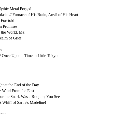
Mythic Metal Forged
lasin // Furnace of His Brain, Anvil of His Heart
 Foretold
en Promises
f the World, Ma!
Realm of Grief
es
/ Once Upon a Time in Little Tokyo
ght at the End of the Day
he Wind From the East
/ For the Snark Was a Roojum, You See
 Whiff of Sartre's Madeline!