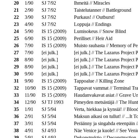
20
1/90
SJ 7/92
Ihmeitä // Miracles
21
2/90
SJ 7/92
Taistelutanner // Battleground
22
3/90
SJ 7/92
Purkaus! // Outburst!
23
4/90
SJ 7/92
Loppuja // Endings
24
5/90
IS 15 (2009)
Lumisokeus // Snow Blind
25
6/90
IS 15 (2009)
Perilliset // Heir Aid
26
7/90
IS 15 (2009)
Muisto rauhasta // Memory of Pe
27
7/90
[ei julk.]
[ei julk.] // The Lazarus Project 
28
8/90
[ei julk.]
[ei julk.] // The Lazarus Project 
29
8/90
[ei julk.]
[ei julk.] // The Lazarus Project
30
9/90
[ei julk.]
[ei julk.] // The Lazarus Project 
31
9/90
IS 15 (2009)
Tappoalue // Killing Zone
32
10/90
IS 15 (2009)
Tappavat vammat // Terminal Tr
33
11/90
IS 15 (2009)
Haudanvakavat asiat // Grave Un
34
12/90
SJ TJ 1993
Pimeyden metsästäjä // The Hunt
35
1/91
SJ 5/94
Verta, hiekkaa ja kynsiä! // Blo
36
2/91
SJ 5/94
Maksun aikasi on tullut! // ...It T
37
3/91
SJ 5/94
Peräänny ja singahda eteenpäin 
38
4/91
SJ 4/93
Näe Venice ja kuole! // See Veni
39
5/91
SJ 4/93
Dekonstruktio // Deconstruction