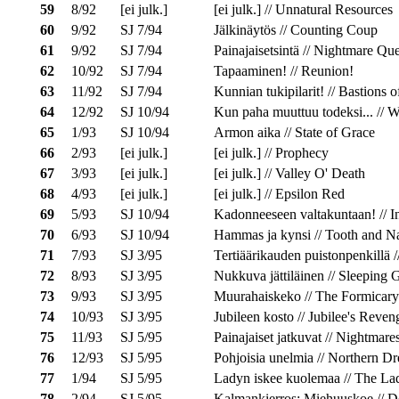
59
8/92
[ei julk.]
[ei julk.] // Unnatural Resources
60
9/92
SJ 7/94
Jälkinäytös // Counting Coup
61
9/92
SJ 7/94
Painajaisetsintä // Nightmare Que
62
10/92
SJ 7/94
Tapaaminen! // Reunion!
63
11/92
SJ 7/94
Kunnian tukipilarit! // Bastions o
64
12/92
SJ 10/94
Kun paha muuttuu todeksi... // 
65
1/93
SJ 10/94
Armon aika // State of Grace
66
2/93
[ei julk.]
[ei julk.] // Prophecy
67
3/93
[ei julk.]
[ei julk.] // Valley O' Death
68
4/93
[ei julk.]
[ei julk.] // Epsilon Red
69
5/93
SJ 10/94
Kadonneeseen valtakuntaan! // I
70
6/93
SJ 10/94
Hammas ja kynsi // Tooth and Na
71
7/93
SJ 3/95
Tertiäärikauden puistonpenkillä /
72
8/93
SJ 3/95
Nukkuva jättiläinen // Sleeping 
73
9/93
SJ 3/95
Muurahaiskeko // The Formicar
74
10/93
SJ 3/95
Jubileen kosto // Jubilee's Reven
75
11/93
SJ 5/95
Painajaiset jatkuvat // Nightmares
76
12/93
SJ 5/95
Pohjoisia unelmia // Northern D
77
1/94
SJ 5/95
Ladyn iskee kuolemaa // The Lad
78
2/94
SJ 5/95
Kalmankierros: Miehuuskoe // Dea