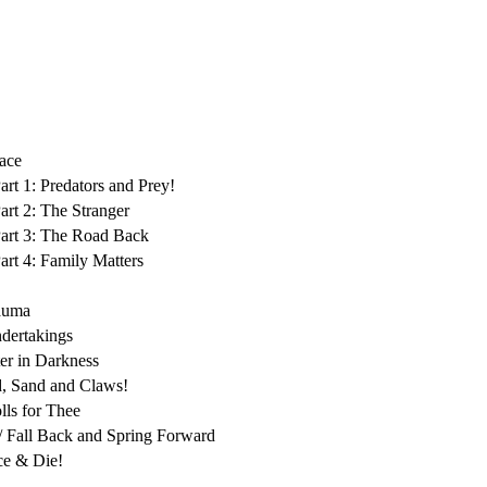
ace
Part 1: Predators and Prey!
Part 2: The Stranger
 Part 3: The Road Back
Part 4: Family Matters
auma
dertakings
er in Darkness
od, Sand and Claws!
olls for Thee
// Fall Back and Spring Forward
ce & Die!