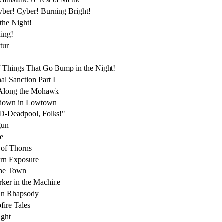
Cyber! Cyber! Burning Bright!
 the Night!
ing!
tur
// Things That Go Bump in the Night!
nal Sanction Part I
s Along the Mohawk
owdown in Lowtown
-D-Deadpool, Folks!"
gun
e
d of Thorns
hern Exposure
the Town
rker in the Machine
an Rhapsody
fire Tales
ight