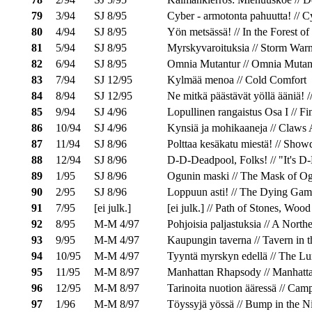
79
3/94
SJ 8/95
Cyber - armotonta pahuutta! // 
80
4/94
SJ 8/95
Yön metsässä! // In the Forest of
81
5/94
SJ 8/95
Myrskyvaroituksia // Storm Warn
82
6/94
SJ 8/95
Omnia Mutantur // Omnia Mutan
83
7/94
SJ 12/95
Kylmää menoa // Cold Comfort
84
8/94
SJ 12/95
Ne mitkä päästävät yöllä ääniä! 
85
9/94
SJ 4/96
Lopullinen rangaistus Osa I // Fi
86
10/94
SJ 4/96
Kynsiä ja mohikaaneja // Claw
87
11/94
SJ 8/96
Polttaa kesäkatu miestä! // Sh
88
12/94
SJ 8/96
D-D-Deadpool, Folks! // "It's D
89
1/95
SJ 8/96
Ogunin maski // The Mask of O
90
2/95
SJ 8/96
Loppuun asti! // The Dying Gam
91
7/95
[ei julk.]
[ei julk.] // Path of Stones, Woo
92
8/95
M-M 4/97
Pohjoisia paljastuksia // A Nort
93
9/95
M-M 4/97
Kaupungin taverna // Tavern in 
94
10/95
M-M 4/97
Tyyntä myrskyn edellä // The Lu
95
11/95
M-M 8/97
Manhattan Rhapsody // Manhatt
96
12/95
M-M 8/97
Tarinoita nuotion ääressä // Camp
97
1/96
M-M 8/97
Töyssyjä yössä // Bump in the N