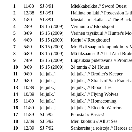
1
11/88
SJ 8/91
Miekkakeikka // Sword Quest
2
12/88
SJ 8/91
Hallinta on laki // Possession Is
3
1/89
SJ 8/91
Mustalla miekalla... // The Black
4
2/89
IS 15 (2009)
Verihuuto // Bloodsport
5
3/89
IS 15 (2009)
Verinen täysikuu! // Hunter's Mo
6
4/89
IS 15 (2009)
Karju! // Roughouse!
7
5/89
IS 15 (2009)
Mr. Fixit saapuu kaupunkiin! //
8
6/89
IS 15 (2009)
Mä fiksaan sut! // If It Ain't Brok
9
7/89
IS 15 (2009)
Lupauksia pidettävänä // Promis
10
8/89
IS 15 (2009)
24 tuntia // 24 Hours
11
9/89
[ei julk.]
[ei julk.] // Brother's Keeper
12
9/89
[ei julk.]
[ei julk.] // Straits of San Francis
13
10/89
[ei julk.]
[ei julk.] // Blood Ties
14
10/89
[ei julk.]
[ei julk.] // Flying Wolves
15
11/89
[ei julk.]
[ei julk.] // Homecoming
16
11/89
[ei julk.]
[ei julk.] // Electric Warriors
17
11/89
SJ 5/92
Perusta! // Basics!
18
12/89
SJ 5/92
Meri kuohuu // All at Sea
19
12/89
SJ 7/92
Sankareita ja roistoja // Heroes a