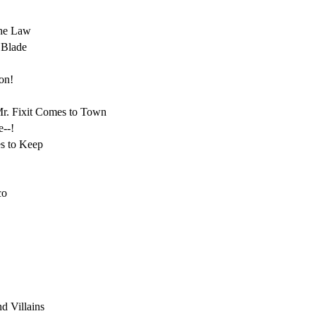
 the Law
 Blade
on!
 Mr. Fixit Comes to Town
e--!
es to Keep
co
nd Villains