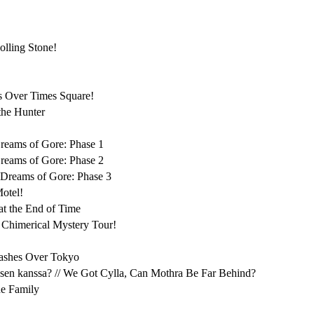
Rolling Stone!
s Over Times Square!
 the Hunter
reams of Gore: Phase 1
reams of Gore: Phase 2
 Dreams of Gore: Phase 3
otel!
 at the End of Time
e Chimerical Mystery Tour!
Slashes Over Tokyo
tte sen kanssa? // We Got Cylla, Can Mothra Be Far Behind?
he Family