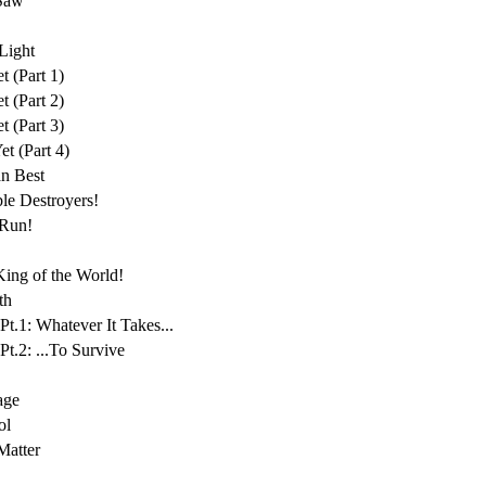
 Saw
 Light
t (Part 1)
t (Part 2)
t (Part 3)
et (Part 4)
an Best
ble Destroyers!
 Run!
King of the World!
th
t Pt.1: Whatever It Takes...
t Pt.2: ...To Survive
age
ol
Matter