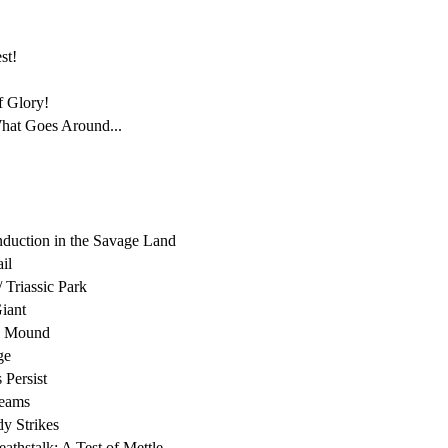
st!
f Glory!
What Goes Around...
nduction in the Savage Land
il
/ Triassic Park
Giant
y Mound
ge
 Persist
reams
y Strikes
thstalk: A Test of Mettle