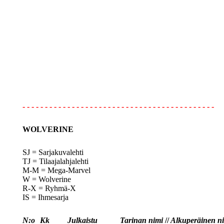
- - - - - - - - - - - - - - - - - - - - - - - - - - - - - - - - - - - - - - - - - - -
WOLVERINE
SJ = Sarjakuvalehti
TJ = Tilaajalahjalehti
M-M = Mega-Marvel
W = Wolverine
R-X = Ryhmä-X
IS = Ihmesarja
N:o
Kk
Julkaistu
Tarinan nimi
//
Alkuperäinen n