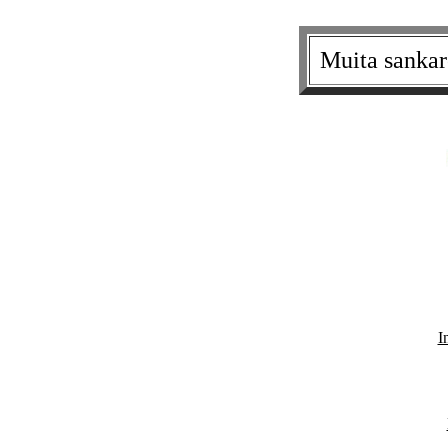
Muita sankare
I