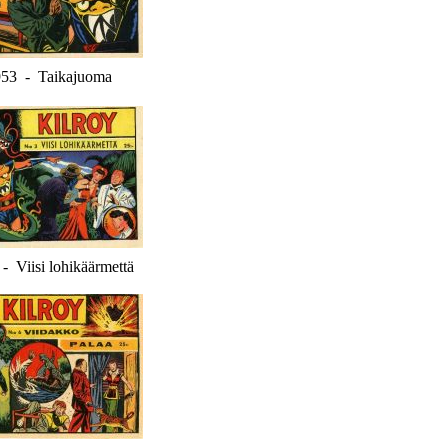
953 - Taikajuoma
- Viisi lohikäärmettä