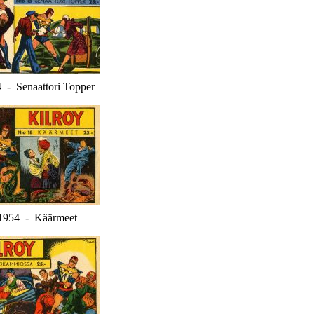
 - Senaattori Topper
1954 - Käärmeet