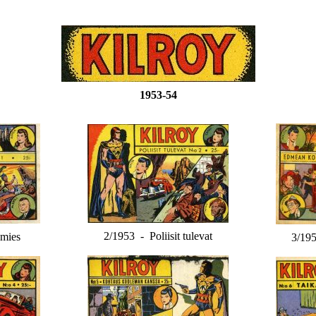
1953-54
2/1953 - Poliisit tulevat
mies
3/19