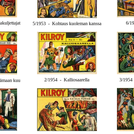
kuljettajat
6/1
5/1953 - Kohtaus kuoleman kanssa
2/1954 - Kalliosaarella
3/1954 
tämaan kuu