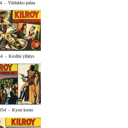
4 - Viidakko palaa
4 - Krollin yllätys
954 - Kyon kosto