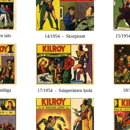
n talo
15/1954
14/1954 - Skorpionit
iliiga
18/
17/1954 - Salaperäinen luola