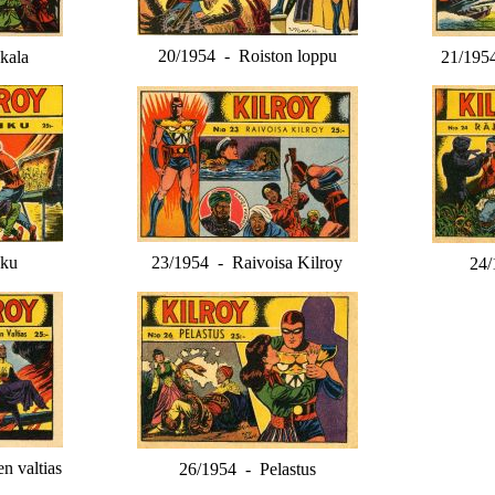
20/1954 - Roiston loppu
kala
21/195
hku
23/1954 - Raivoisa Kilroy
24/
n valtias
26/1954 - Pelastus