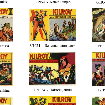
mies
5/1954 - Katala Punjab
6/195
8/1954 - Saavuttamaton aarre
arassa
9/195
11/1954 - Taistelu jatkuu
12/1
ankina