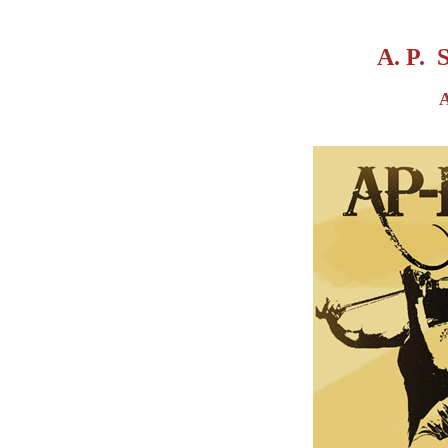
A. P. 
A