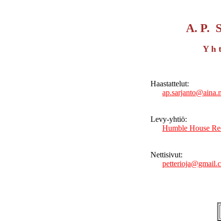
A. P. 
Y h t
Haastattelut:
ap.sarjanto@aina.n
Levy-yhtiö:
Humble House Re
Nettisivut:
petterioja@gmail.