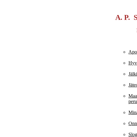
A. P. 
Apos
Hyv
Jälk
Jäte
Maa
peru
Min
Onne
Slo