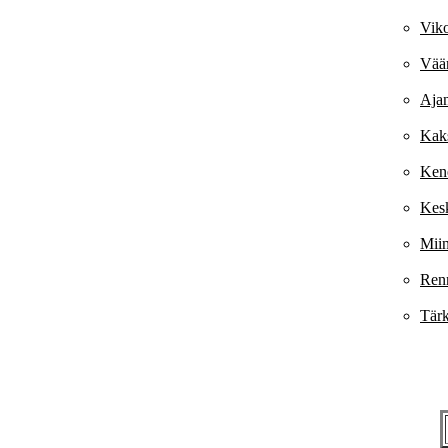
Viko
Väär
Aja
Kaks
Kene
Kesk
Mii
Ren
Tärk