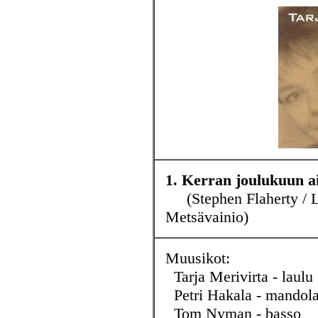
1. Kerran joulukuun a
(Stephen Flaherty / L
Metsävainio)
Muusikot:
Tarja Merivirta - laulu
Petri Hakala - mandol
Tom Nyman - basso