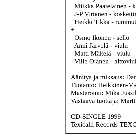
Miikka Paatelainen - k
J-P Virtanen - kosketti
Heikki Tikka - rummu
+
Osmo Ikonen - sello
Anni Järvelä - viulu
Matti Mäkelä - viulu
Ville Ojanen - alttoviul
Äänitys ja miksaus: Dan
Tuotanto: Heikkinen-Mer
Masterointi: Mika Jussi
Vastaava tuottaja: Mart
CD-SINGLE 1999
Texicalli Records TEX