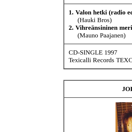
1. Valon hetki (radio ed
(Hauki Bros)
2. Vihreänsininen mer
(Mauno Paajanen)
CD-SINGLE 1997
Texicalli Records TEX
JO