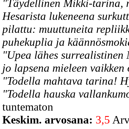
"Täydellinen Mikki-tarina,
Hesarista lukeneena surkutte
pilattu: muuttuneita repliik
puhekuplia ja käännösmoki
"Upea lähes surrealistinen 
jo lapsena mieleen vaikken 
"Todella mahtava tarina! H
"Todella hauska vallankumou
tuntematon
Keskim. arvosana:
3,5
Arvo