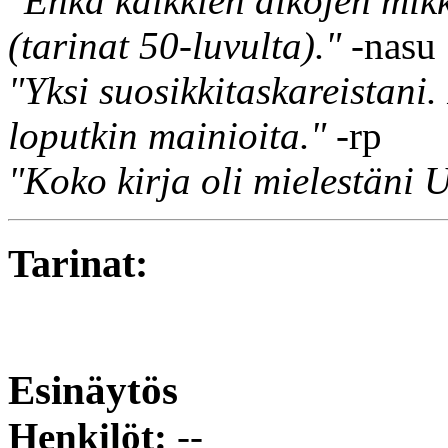
"Ehkä kaikkien aikojen mik
(tarinat 50-luvulta)."
-nasu
"Yksi suosikkitaskareistani.
loputkin mainioita."
-rp
"Koko kirja oli mielestäni
Tarinat:
Esinäytös
Henkilöt:
--