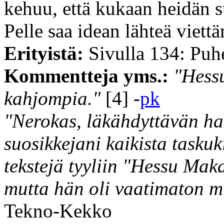
kehuu, että kukaan heidän s
Pelle saa idean lähteä viett
Erityistä:
Sivulla 134: Puh
Kommentteja yms.:
"Hessu
kahjompia."
[4] -
pk
"Nerokas, läkähdyttävän ha
suosikkejani kaikista taskuk
tekstejä tyyliin "Hessu Mak
mutta hän oli vaatimaton m
Tekno-Kekko