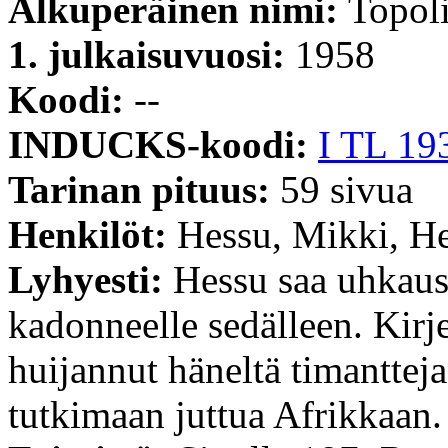
Alkuperäinen nimi:
Topoli
1. julkaisuvuosi:
1958
Koodi:
--
INDUCKS-koodi:
I TL 19
Tarinan pituus:
59 sivua
Henkilöt:
Hessu, Mikki, He
Lyhyesti:
Hessu saa uhkausk
kadonneelle sedälleen. Kirjee
huijannut häneltä timanttej
tutkimaan juttua Afrikkaan.