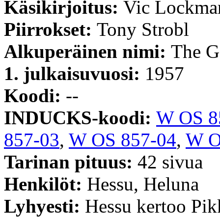
Käsikirjoitus:
Vic Lockma
Piirrokset:
Tony Strobl
Alkuperäinen nimi:
The G
1. julkaisuvuosi:
1957
Koodi:
--
INDUCKS-koodi:
W OS 8
857-03
,
W OS 857-04
,
W O
Tarinan pituus:
42 sivua
Henkilöt:
Hessu, Heluna
Lyhyesti:
Hessu kertoo Pikk