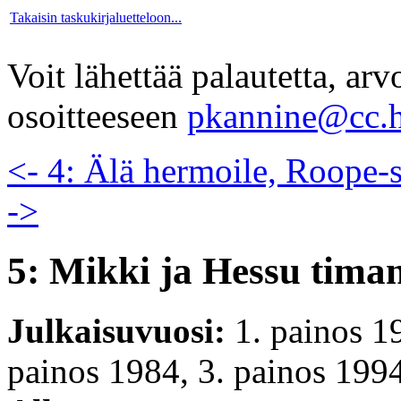
Takaisin taskukirjaluetteloon...
Voit lähettää palautetta, ar
osoitteeseen
pkannine@cc.h
<- 4: Älä hermoile, Roope-s
->
5: Mikki ja Hessu timant
Julkaisuvuosi:
1. painos 1
painos 1984, 3. painos 1994