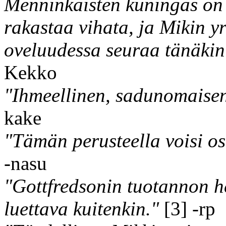
Menninkäisten kuningas on 
rakastaa vihata, ja Mikin yr
oveluudessa seuraa tänäkin 
Kekko
"Ihmeellinen, sadunomaisen 
kake
"Tämän perusteella voisi ost
-nasu
"Gottfredsonin tuotannon 
luettava kuitenkin."
[3] -rp