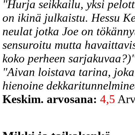
"Hurja seikkailu, yksi pelo
on ikinä julkaistu. Hessu Ke
neulat jotka Joe on tökänny
sensuroitu mutta havaittavis
koko perheen sarjakuvaa?)
"Aivan loistava tarina, jok
hienoine dekkaritunnelmine
Keskim. arvosana:
4,5
Arvo