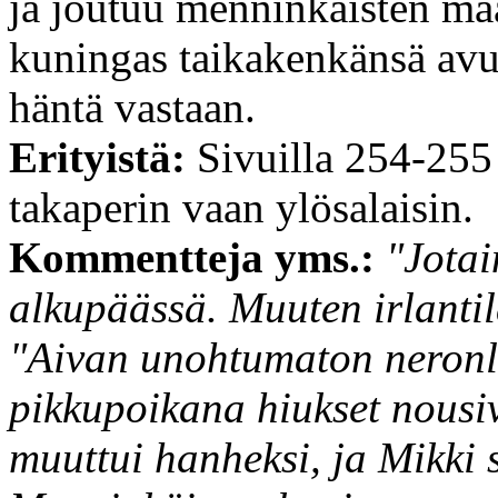
ja joutuu menninkäisten ma
kuningas taikakenkänsä avul
häntä vastaan.
Erityistä:
Sivuilla 254-255
takaperin vaan ylösalaisin.
Kommentteja yms.:
"Jotai
alkupäässä. Muuten irlantil
"Aivan unohtumaton neronle
pikkupoikana hiukset nousiv
muuttui hanheksi, ja Mikki 