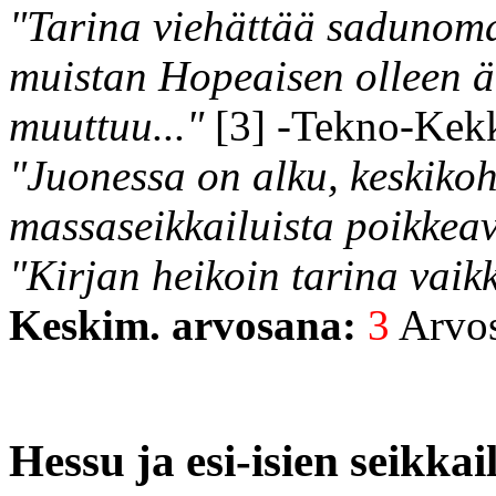
"Tarina viehättää sadunom
muistan Hopeaisen olleen är
muuttuu..."
[3] -Tekno-Kek
"Juonessa on alku, keskikoh
massaseikkailuista poikkeav
"Kirjan heikoin tarina vaik
Keskim. arvosana:
3
Arvost
Hessu ja esi-isien seikkai