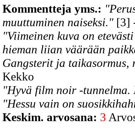
Kommentteja yms.:
"Peru
muuttuminen naiseksi."
[3] 
"Viimeinen kuva on etevästi
hieman liian väärään paikk
Gangsterit ja taikasormus, n
Kekko
"Hyvä film noir -tunnelma.
"Hessu vain on suosikkihah
Keskim. arvosana:
3
Arvost