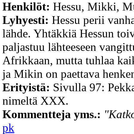
Henkilöt:
Hessu, Mikki, M
Lyhyesti:
Hessu perii vanha
lähde. Yhtäkkiä Hessun toiv
paljastuu lähteeseen vangit
Afrikkaan, mutta tuhlaa kai
ja Mikin on paettava henken
Erityistä:
Sivulla 97: Pekk
nimeltä XXX.
Kommentteja yms.:
"Katk
pk