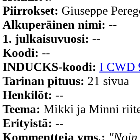
Piirrokset:
Giuseppe Pereg
Alkuperäinen nimi:
--
1. julkaisuvuosi:
--
Koodi:
--
INDUCKS-koodi:
I CWD 
Tarinan pituus:
21 sivua
Henkilöt:
--
Teema:
Mikki ja Minni riite
Erityistä:
--
Kommentteja yms.:
"Noin 