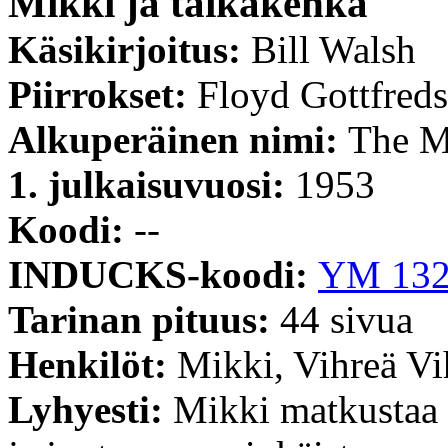
Mikki ja taikakenkä
Käsikirjoitus:
Bill Walsh
Piirrokset:
Floyd Gottfreds
Alkuperäinen nimi:
The M
1. julkaisuvuosi:
1953
Koodi:
--
INDUCKS-koodi:
YM 13
Tarinan pituus:
44 sivua
Henkilöt:
Mikki, Vihreä Vi
Lyhyesti:
Mikki matkustaa 