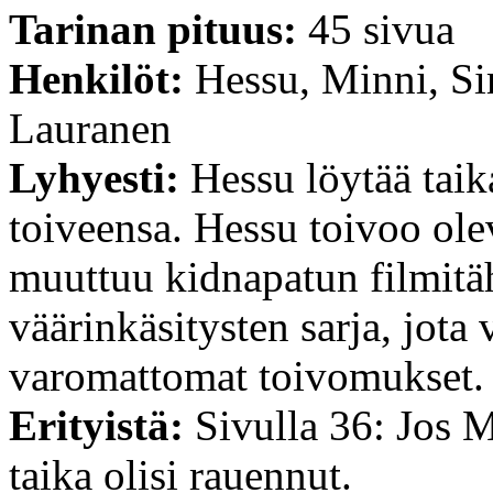
Tarinan pituus:
45 sivua
Henkilöt:
Hessu, Minni, Si
Lauranen
Lyhyesti:
Hessu löytää tai
toiveensa. Hessu toivoo olev
muuttuu kidnapatun filmitäh
väärinkäsitysten sarja, jota
varomattomat toivomukset.
Erityistä:
Sivulla 36: Jos M
taika olisi rauennut.