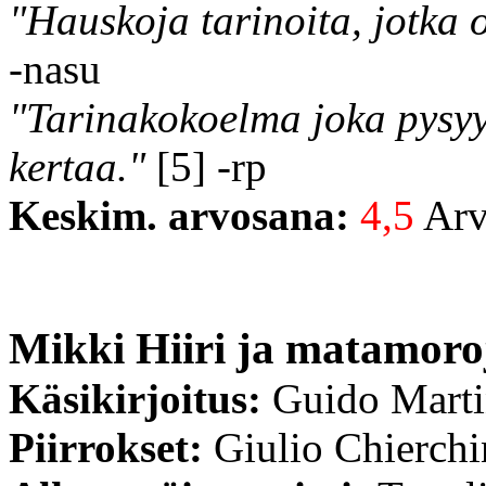
"Hauskoja tarinoita, jotka o
-nasu
"Tarinakokoelma joka pysyy
kertaa."
[5] -rp
Keskim. arvosana:
4,5
Arvo
Mikki Hiiri ja matamoro
Käsikirjoitus:
Guido Mart
Piirrokset:
Giulio Chierchi