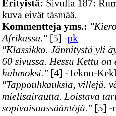
Erityistä:
Sivulla 187: Rumm
kuva eivät täsmää.
Kommentteja yms.:
"Kiero
Afrikassa."
[5] -
pk
"Klassikko. Jännitystä yli 
60 sivussa. Hessu Kettu on 
hahmoksi."
[4] -Tekno-Kek
"Tappouhkauksia, villejä, vä
mielisairautta. Loistava tar
sopivaisuussääntöjä."
[5] -