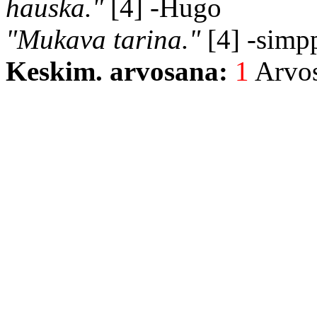
hauska."
[4] -Hugo
"Mukava tarina."
[4] -simp
Keskim. arvosana:
1
Arvost