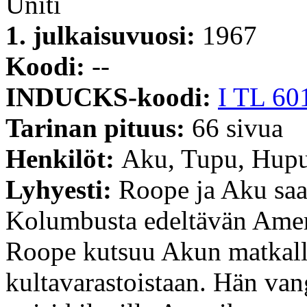
Uniti
1. julkaisuvuosi:
1967
Koodi:
--
INDUCKS-koodi:
I TL 60
Tarinan pituus:
66 sivua
Henkilöt:
Aku, Tupu, Hupu
Lyhyesti:
Roope ja Aku saav
Kolumbusta edeltävän Ameri
Roope kutsuu Akun matkall
kultavarastoistaan. Hän van