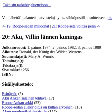
Takaisin taskukirjaluetteloon...
Voit lähettää palautetta, arvosteluja yms. sähköpostilla osoitteeseen
pk
<- 19: Roope-sedän miljoonat
|
21: Roope-setä voittaa pelin ->
20: Aku, Villin lännen kuningas
Julkaisuvuosi:
1. painos 1974, 2. painos 1982, 3. painos 1989
Alkuteos:
Donald, der König des Wilden Westens
Suomentaja(t):
Mary A. Wuorio
Toimittaja(t):
Tekstaaja(t):
Sivumäärä:
256
ISBN:
--
Sisällysluettelo:
Esinäytös
(5)
Aku Ankan salainen tehtävä
(17)
Roope Ankan arkki
(53)
Roope-sedän allekirjoitus on kullan arvoinen
(113)
Akun revolverikaksintaistelu
(157)