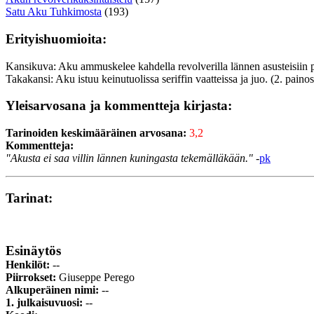
Satu Aku Tuhkimosta
(193)
Erityishuomioita:
Kansikuva: Aku ammuskelee kahdella revolverilla lännen asusteisiin 
Takakansi: Aku istuu keinutuolissa seriffin vaatteissa ja juo. (2. painos
Yleisarvosana ja kommentteja kirjasta:
Tarinoiden keskimääräinen arvosana:
3,2
Kommentteja:
"Akusta ei saa villin lännen kuningasta tekemälläkään."
-
pk
Tarinat:
Esinäytös
Henkilöt:
--
Piirrokset:
Giuseppe Perego
Alkuperäinen nimi:
--
1. julkaisuvuosi:
--