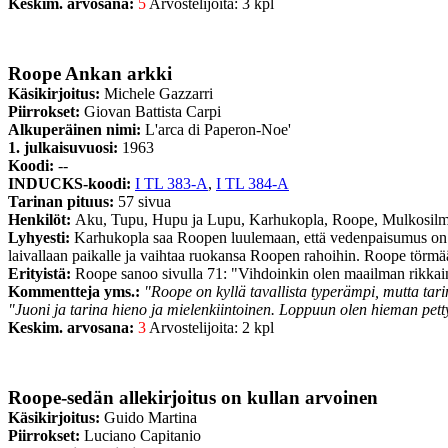
Keskim. arvosana:
5
Arvostelijoita: 3 kpl
Roope Ankan arkki
Käsikirjoitus:
Michele Gazzarri
Piirrokset:
Giovan Battista Carpi
Alkuperäinen nimi:
L'arca di Paperon-Noe'
1. julkaisuvuosi:
1963
Koodi:
--
INDUCKS-koodi:
I TL 383-A
,
I TL 384-A
Tarinan pituus:
57 sivua
Henkilöt:
Aku, Tupu, Hupu ja Lupu, Karhukopla, Roope, Mulkosil
Lyhyesti:
Karhukopla saa Roopen luulemaan, että vedenpaisumus on t
laivallaan paikalle ja vaihtaa ruokansa Roopen rahoihin. Roope törmä
Erityistä:
Roope sanoo sivulla 71: "Vihdoinkin olen maailman rikkai
Kommentteja yms.:
"Roope on kyllä tavallista typerämpi, mutta tar
"Juoni ja tarina hieno ja mielenkiintoinen. Loppuun olen hieman pett
Keskim. arvosana:
3
Arvostelijoita: 2 kpl
Roope-sedän allekirjoitus on kullan arvoinen
Käsikirjoitus:
Guido Martina
Piirrokset:
Luciano Capitanio