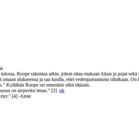
mä
ulossa. Roope rakentaa arkin, johon ottaa mukaan Akun ja pojat sekä 
ä omaan alukseensa ja saa kuulla, ettei vedenpaisumusta ollutkaan. On 
n." Kyllähän Roope on ennenkin ollut rikkain.
inassa on tarpeeksi imua."
[3] -
pk
ynyt."
[4] -Anne