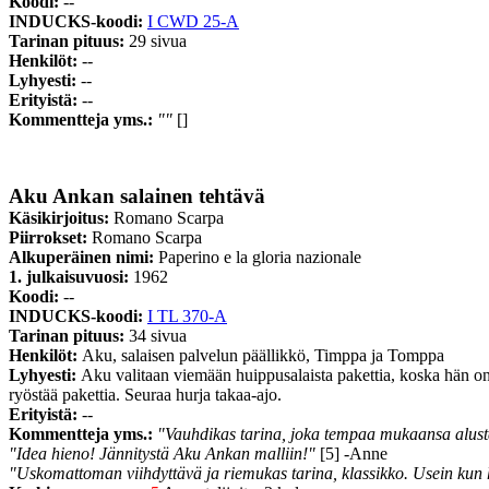
Koodi:
--
INDUCKS-koodi:
I CWD 25-A
Tarinan pituus:
29 sivua
Henkilöt:
--
Lyhyesti:
--
Erityistä:
--
Kommentteja yms.:
""
[]
Aku Ankan salainen tehtävä
Käsikirjoitus:
Romano Scarpa
Piirrokset:
Romano Scarpa
Alkuperäinen nimi:
Paperino e la gloria nazionale
1. julkaisuvuosi:
1962
Koodi:
--
INDUCKS-koodi:
I TL 370-A
Tarinan pituus:
34 sivua
Henkilöt:
Aku, salaisen palvelun päällikkö, Timppa ja Tomppa
Lyhyesti:
Aku valitaan viemään huippusalaista pakettia, koska hän on v
ryöstää pakettia. Seuraa hurja takaa-ajo.
Erityistä:
--
Kommentteja yms.:
"Vauhdikas tarina, joka tempaa mukaansa alusta
"Idea hieno! Jännitystä Aku Ankan malliin!"
[5] -Anne
"Uskomattoman viihdyttävä ja riemukas tarina, klassikko. Usein kun h