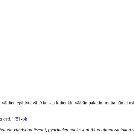
ähiten epäilyttävä. Aku saa kuitenkin väärän paketin, mutta hän ei usko,
 asti."
[5] -
pk
aluan viihdyttää itseäni, pyörittelen mielessäni Akua ajamassa takaa va