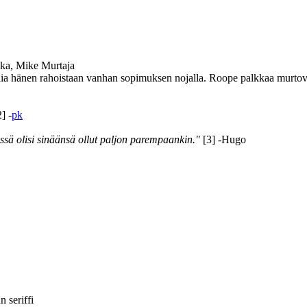
ka, Mike Murtaja
 hänen rahoistaan vanhan sopimuksen nojalla. Roope palkkaa murtovar
] -
pk
ässä olisi sinäänsä ollut paljon parempaankin."
[3] -Hugo
 seriffi