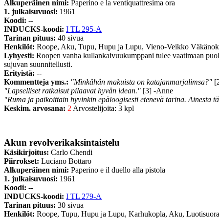
Alkuperäinen nimi:
Paperino e la ventiquattresima ora
1. julkaisuvuosi:
1961
Koodi:
--
INDUCKS-koodi:
I TL 295-A
Tarinan pituus:
40 sivua
Henkilöt:
Roope, Aku, Tupu, Hupu ja Lupu, Vieno-Veikko Väkänok
Lyhyesti:
Roopen vanha kullankaivuukumppani tulee vaatimaan puolia
sujuvan suunnitellusti.
Erityistä:
--
Kommentteja yms.:
"Minkähän makuista on katajanmarjalimsa?"
[2
"Lapselliset ratkaisut pilaavat hyvän idean."
[3] -Anne
"Ruma ja paikoittain hyvinkin epäloogisesti etenevä tarina. Ainesta t
Keskim. arvosana:
2
Arvostelijoita: 3 kpl
Akun revolverikaksintaistelu
Käsikirjoitus:
Carlo Chendi
Piirrokset:
Luciano Bottaro
Alkuperäinen nimi:
Paperino e il duello alla pistola
1. julkaisuvuosi:
1961
Koodi:
--
INDUCKS-koodi:
I TL 279-A
Tarinan pituus:
30 sivua
Henkilöt:
Roope, Tupu, Hupu ja Lupu, Karhukopla, Aku, Luotisuoran