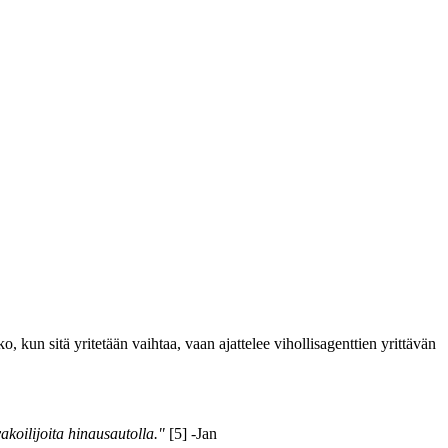
 kun sitä yritetään vaihtaa, vaan ajattelee vihollisagenttien yrittävän
koilijoita hinausautolla."
[5] -Jan