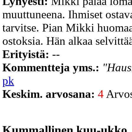
Lyhyesti:
Mikki palaa loma
muuttuneena. Ihmiset ostavat
tarvitse. Pian Mikki huomaa
ostoksia. Hän alkaa selvittä
Erityistä:
--
Kommentteja yms.:
"Hausk
pk
Keskim. arvosana:
4
Arvost
Kummallinen kuu-ukko