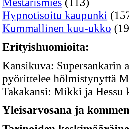
Mestarismies
(113)
Hypnotisoitu kaupunki
(15
Kummallinen kuu-ukko
(19
Erityishuomioita:
Kansikuva: Supersankarin 
pyörittelee hölmistynyttä M
Takakansi: Mikki ja Hessu k
Yleisarvosana ja komment
Tarinoiden keskimääräin