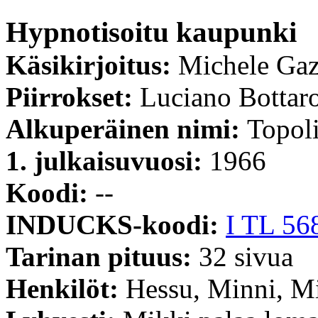
Hypnotisoitu kaupunki
Käsikirjoitus:
Michele Gaz
Piirrokset:
Luciano Bottar
Alkuperäinen nimi:
Topoli
1. julkaisuvuosi:
1966
Koodi:
--
INDUCKS-koodi:
I TL 56
Tarinan pituus:
32 sivua
Henkilöt:
Hessu, Minni, Mi