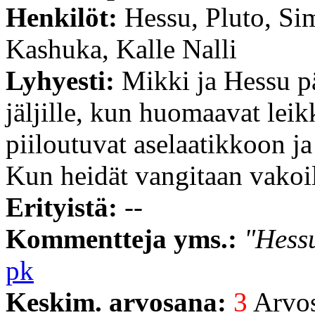
Henkilöt:
Hessu, Pluto, Si
Kashuka, Kalle Nalli
Lyhyesti:
Mikki ja Hessu p
jäljille, kun huomaavat lei
piiloutuvat aselaatikkoon ja 
Kun heidät vangitaan vakoil
Erityistä:
--
Kommentteja yms.:
"Hessu
pk
Keskim. arvosana:
3
Arvost