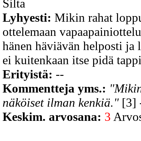
Silta
Lyhyesti:
Mikin rahat loppu
ottelemaan vapaapainiottelus
hänen häviävän helposti ja 
ei kuitenkaan itse pidä tapp
Erityistä:
--
Kommentteja yms.:
"Mikin
näköiset ilman kenkiä."
[3] 
Keskim. arvosana:
3
Arvost