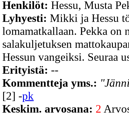
Henkilöt:
Hessu, Musta Pek
Lyhyesti:
Mikki ja Hessu 
lomamatkallaan. Pekka on 
salakuljetuksen mattokaupan
Hessun vangeiksi. Seuraa u
Erityistä:
--
Kommentteja yms.:
"Jänni
[2] -
pk
Keskim. arvosana:
2
Arvost