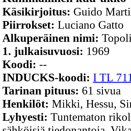
Käsikirjoitus:
Guido Mart
Piirrokset:
Luciano Gatto
Alkuperäinen nimi:
Topoli
1. julkaisuvuosi:
1969
Koodi:
--
INDUCKS-koodi:
I TL 71
Tarinan pituus:
61 sivua
Henkilöt:
Mikki, Hessu, S
Lyhyesti:
Tuntematon riko
sähköisiä tiedonantoja. Vik