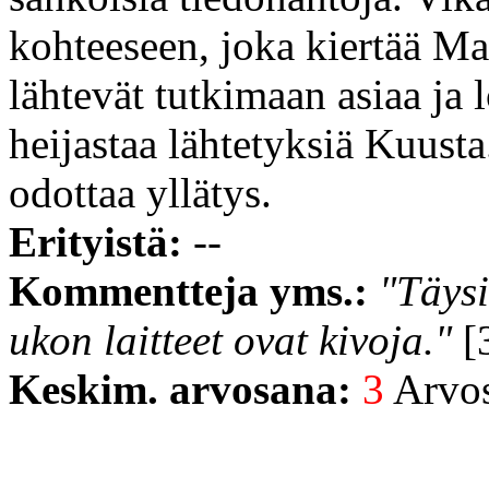
kohteeseen, joka kiertää M
lähtevät tutkimaan asiaa ja 
heijastaa lähtetyksiä Kuust
odottaa yllätys.
Erityistä:
--
Kommentteja yms.:
"Täysi
ukon laitteet ovat kivoja."
[3
Keskim. arvosana:
3
Arvost