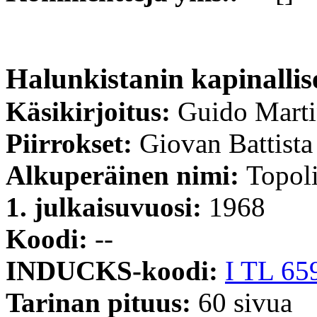
Halunkistanin kapinallis
Käsikirjoitus:
Guido Mart
Piirrokset:
Giovan Battista
Alkuperäinen nimi:
Topolin
1. julkaisuvuosi:
1968
Koodi:
--
INDUCKS-koodi:
I TL 65
Tarinan pituus:
60 sivua