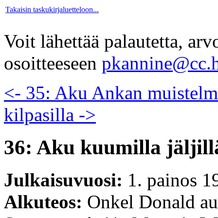
Takaisin taskukirjaluetteloon...
Voit lähettää palautetta, ar
osoitteeseen
pkannine@cc.h
<- 35: Aku Ankan muistelm
kilpasilla ->
36: Aku kuumilla jäljill
Julkaisuvuosi:
1. painos 1
Alkuteos:
Onkel Donald auf