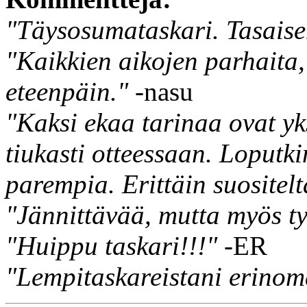
"Täysosumataskari. Tasais
"Kaikkien aikojen parhaita,
eteenpäin."
-nasu
"Kaksi ekaa tarinaa ovat yks
tiukasti otteessaan. Loputki
parempia. Erittäin suositel
"Jännittävää, mutta myös ty
"Huippu taskari!!!"
-ER
"Lempitaskareistani erinoma