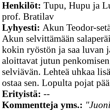
Henkilöt:
Tupu, Hupu ja L
prof. Bratilav
Lyhyesti:
Akun Teodor-setä,
Akun selvittämään salaperäi
kokin ryöstön ja saa luvan 
aloittavat jutun penkomisen
selviävän. Lehteä uhkaa lis
ostaa sen. Lopulta pojat pääs
Erityistä:
--
Kommentteja yms.:
"Juoni