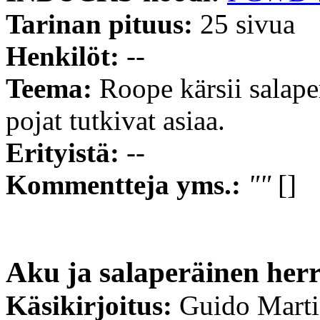
Tarinan pituus:
25 sivua
Henkilöt:
--
Teema:
Roope kärsii salape
pojat tutkivat asiaa.
Erityistä:
--
Kommentteja yms.:
""
[]
Aku ja salaperäinen her
Käsikirjoitus:
Guido Mart