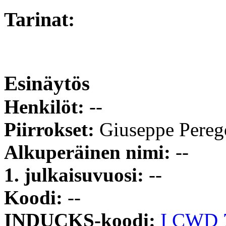
Tarinat:
Esinäytös
Henkilöt:
--
Piirrokset:
Giuseppe Pereg
Alkuperäinen nimi:
--
1. julkaisuvuosi:
--
Koodi:
--
INDUCKS-koodi:
I CWD 