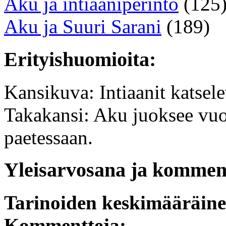
Aku ja intiaaniperintö
(125
Aku ja Suuri Sarani
(189)
Erityishuomioita:
Kansikuva: Intiaanit katsel
Takakansi: Aku juoksee vu
paetessaan.
Yleisarvosana ja komment
Tarinoiden keskimääräin
Kommentteja: