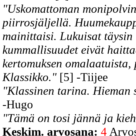
"Uskomattoman monipolvinen
piirrosjäljellä. Huumekaup
mainittaisi. Lukuisat täysin
kummallisuudet eivät haitta
kertomuksen omalaatuista, 
Klassikko."
[5] -Tiijee
"Klassinen tarina. Hieman s
-Hugo
"Tämä on tosi jännä ja kieh
Keskim. arvosana:
4
Arvost