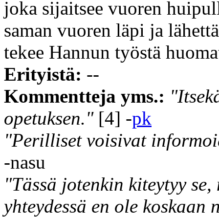
joka sijaitsee vuoren huipu
saman vuoren läpi ja lähet
tekee Hannun työstä huoma
Erityistä:
--
Kommentteja yms.:
"Itsek
opetuksen."
[4] -
pk
"Perilliset voisivat infor
-nasu
"Tässä jotenkin kiteytyy se
yhteydessä en ole koskaan 