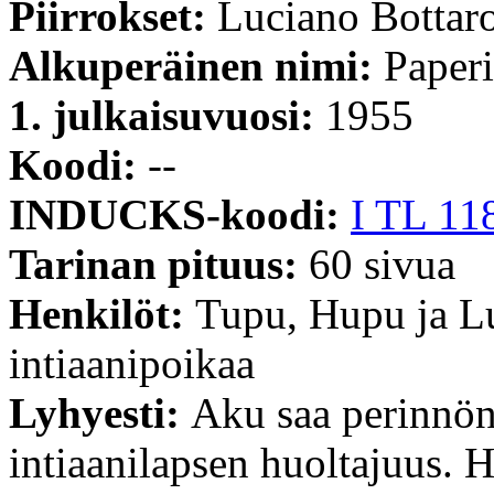
Piirrokset:
Luciano Bottar
Alkuperäinen nimi:
Paperi
1. julkaisuvuosi:
1955
Koodi:
--
INDUCKS-koodi:
I TL 11
Tarinan pituus:
60 sivua
Henkilöt:
Tupu, Hupu ja L
intiaanipoikaa
Lyhyesti:
Aku saa perinnön
intiaanilapsen huoltajuus. H