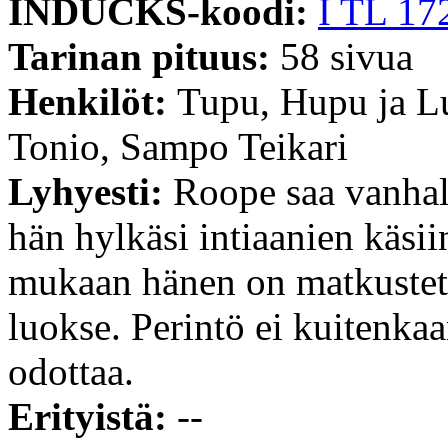
INDUCKS-koodi:
I TL 17
Tarinan pituus:
58 sivua
Henkilöt:
Tupu, Hupu ja L
Tonio, Sampo Teikari
Lyhyesti:
Roope saa vanhalt
hän hylkäsi intiaanien käsii
mukaan hänen on matkustet
luokse. Perintö ei kuitenkaa
odottaa.
Erityistä:
--