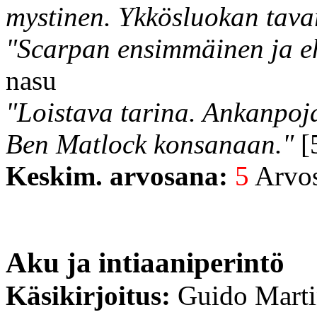
mystinen. Ykkösluokan tava
"Scarpan ensimmäinen ja e
nasu
"Loistava tarina. Ankanpoja
Ben Matlock konsanaan."
[5
Keskim. arvosana:
5
Arvost
Aku ja intiaaniperintö
Käsikirjoitus:
Guido Mart