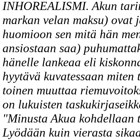
INHOREALISMI. Akun tarina
markan velan maksu) ovat j
huomioon sen mitä hän men
ansiostaan saa) puhumattak
hänelle lankeaa eli kiskonn
hyytävä kuvatessaan miten t
toinen muuttaa riemuvoito
on lukuisten taskukirjaseik
"Minusta Akua kohdellaan to
Lyödään kuin vierasta sika