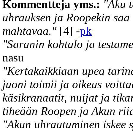
Kommentteja yms.:
"Aku t
uhrauksen ja Roopekin saa
mahtavaa."
[4] -
pk
"Saranin kohtalo ja testamen
nasu
"Kertakaikkiaan upea tarin
juoni toimii ja oikeus voit
käsikranaatit, nuijat ja tika
tiheään Roopen ja Akun riid
"Akun uhrautuminen iskee 