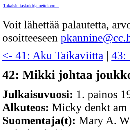
Takaisin taskukirjaluetteloon...
Voit lähettää palautetta, ar
osoitteeseen
pkannine@cc.h
<- 41: Aku Taikaviitta
|
43:
42: Mikki johtaa joukk
Julkaisuvuosi:
1. painos 1
Alkuteos:
Micky denkt am 
Suomentaja(t):
Mary A. W