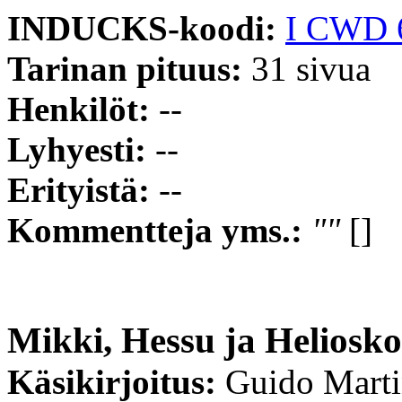
INDUCKS-koodi:
I CWD 
Tarinan pituus:
31 sivua
Henkilöt:
--
Lyhyesti:
--
Erityistä:
--
Kommentteja yms.:
""
[]
Mikki, Hessu ja Heliosko
Käsikirjoitus:
Guido Mart