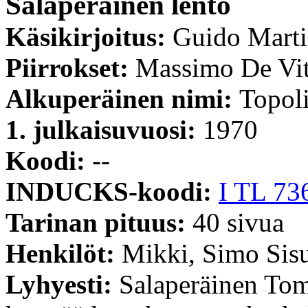
Salaperäinen lento
Käsikirjoitus:
Guido Mart
Piirrokset:
Massimo De Vi
Alkuperäinen nimi:
Topoli
1. julkaisuvuosi:
1970
Koodi:
--
INDUCKS-koodi:
I TL 73
Tarinan pituus:
40 sivua
Henkilöt:
Mikki, Simo Sis
Lyhyesti:
Salaperäinen To