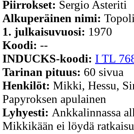
Piirrokset:
Sergio Asteriti
Alkuperäinen nimi:
Topoli
1. julkaisuvuosi:
1970
Koodi:
--
INDUCKS-koodi:
I TL 76
Tarinan pituus:
60 sivua
Henkilöt:
Mikki, Hessu, Si
Papyroksen apulainen
Lyhyesti:
Ankkalinnassa alka
Mikkikään ei löydä ratkaisu