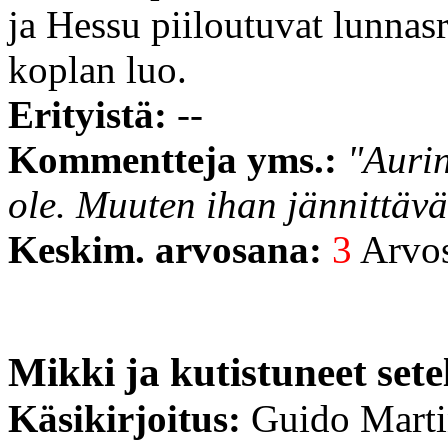
ja Hessu piiloutuvat lunnas
koplan luo.
Erityistä:
--
Kommentteja yms.:
"Aurin
ole. Muuten ihan jännittävä
Keskim. arvosana:
3
Arvost
Mikki ja kutistuneet setel
Käsikirjoitus:
Guido Mart