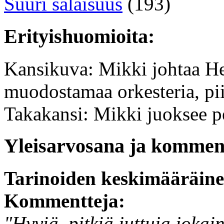
Suuri salaisuus
(193)
Erityishuomioita:
Kansikuva: Mikki johtaa He
muodostamaa orkesteria, pii
Takakansi: Mikki juoksee p
Yleisarvosana ja komment
Tarinoiden keskimääräin
Kommentteja:
"Hyviä, pitkiä juttuja jokai