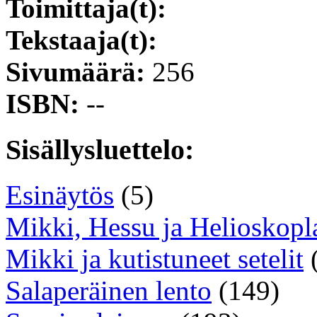
Toimittaja(t):
Tekstaaja(t):
Sivumäärä:
256
ISBN:
--
Sisällysluettelo:
Esinäytös
(5)
Mikki, Hessu ja Helioskopl
Mikki ja kutistuneet setelit
(
Salaperäinen lento
(149)