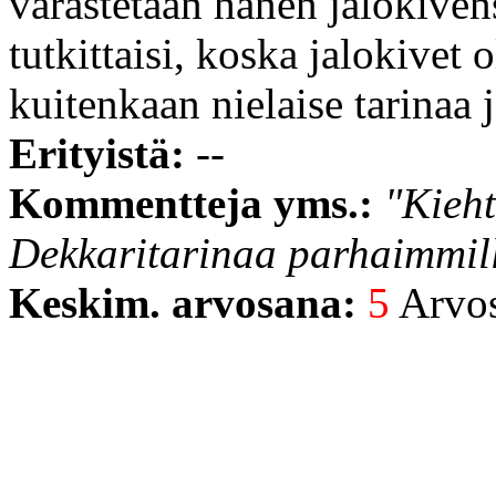
varastetaan hänen jalokivens
tutkittaisi, koska jalokivet o
kuitenkaan nielaise tarinaa 
Erityistä:
--
Kommentteja yms.:
"Kieht
Dekkaritarinaa parhaimmil
Keskim. arvosana:
5
Arvost