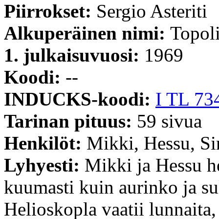
Piirrokset:
Sergio Asteriti
Alkuperäinen nimi:
Topoli
1. julkaisuvuosi:
1969
Koodi:
--
INDUCKS-koodi:
I TL 73
Tarinan pituus:
59 sivua
Henkilöt:
Mikki, Hessu, Si
Lyhyesti:
Mikki ja Hessu he
kuumasti kuin aurinko ja sul
Helioskopla vaatii lunnaita