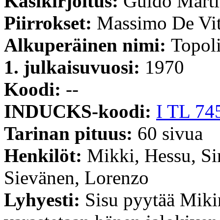
Käsikirjoitus:
Guido Mart
Piirrokset:
Massimo De Vi
Alkuperäinen nimi:
Topoli
1. julkaisuvuosi:
1970
Koodi:
--
INDUCKS-koodi:
I TL 74
Tarinan pituus:
60 sivua
Henkilöt:
Mikki, Hessu, Si
Sievänen, Lorenzo
Lyhyesti:
Sisu pyytää Mikin