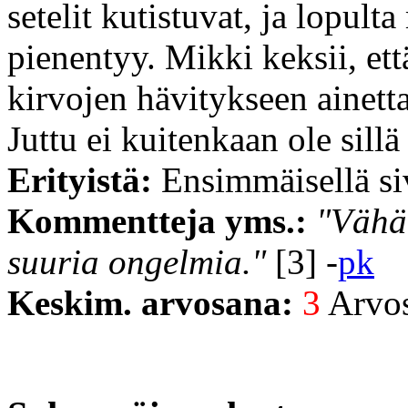
setelit kutistuvat, ja lopult
pienentyy. Mikki keksii, et
kirvojen hävitykseen ainetta
Juttu ei kuitenkaan ole sillä
Erityistä:
Ensimmäisellä siv
Kommentteja yms.:
"Vähän
suuria ongelmia."
[3] -
pk
Keskim. arvosana:
3
Arvost