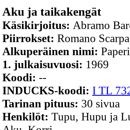
Aku ja taikakengät
Käsikirjoitus:
Abramo Bar
Piirrokset:
Romano Scarpa
Alkuperäinen nimi:
Paperi
1. julkaisuvuosi:
1969
Koodi:
--
INDUCKS-koodi:
I TL 73
Tarinan pituus:
30 sivua
Henkilöt:
Tupu, Hupu ja Lu
Aku, Korri