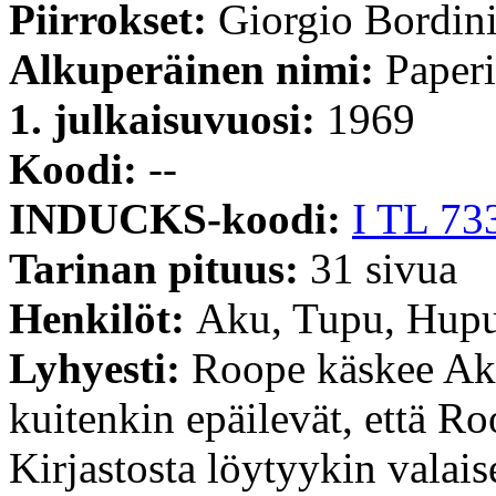
Piirrokset:
Giorgio Bordin
Alkuperäinen nimi:
Paperi
1. julkaisuvuosi:
1969
Koodi:
--
INDUCKS-koodi:
I TL 73
Tarinan pituus:
31 sivua
Henkilöt:
Aku, Tupu, Hupu
Lyhyesti:
Roope käskee Aku
kuitenkin epäilevät, että Roo
Kirjastosta löytyykin valai