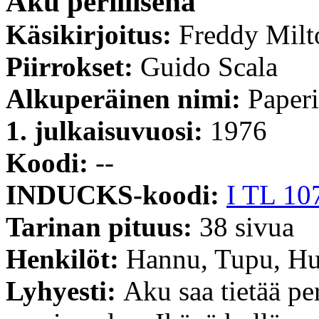
Aku perillisenä
Käsikirjoitus:
Freddy Milt
Piirrokset:
Guido Scala
Alkuperäinen nimi:
Paperi
1. julkaisuvuosi:
1976
Koodi:
--
INDUCKS-koodi:
I TL 10
Tarinan pituus:
38 sivua
Henkilöt:
Hannu, Tupu, Hu
Lyhyesti:
Aku saa tietää p