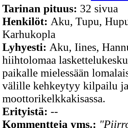
Tarinan pituus:
32 sivua
Henkilöt:
Aku, Tupu, Hupu 
Karhukopla
Lyhyesti:
Aku, Iines, Hann
hiihtolomaa laskettelukes
paikalle mielessään lomala
välille kehkeytyy kilpailu j
moottorikelkkakisassa.
Erityistä:
--
Kommentteja yms.:
"Piirr