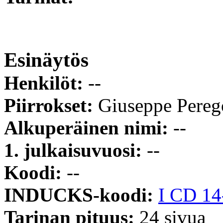
Esinäytös
Henkilöt:
--
Piirrokset:
Giuseppe Pereg
Alkuperäinen nimi:
--
1. julkaisuvuosi:
--
Koodi:
--
INDUCKS-koodi:
I CD 1
Tarinan pituus:
24 sivua