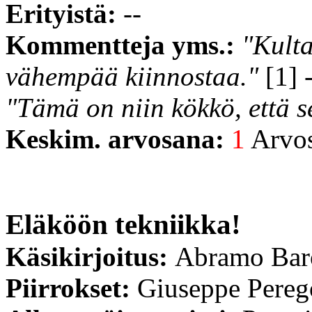
Erityistä:
--
Kommentteja yms.:
"Kulta
vähempää kiinnostaa."
[1] 
"Tämä on niin kökkö, että s
Keskim. arvosana:
1
Arvost
Eläköön tekniikka!
Käsikirjoitus:
Abramo Bar
Piirrokset:
Giuseppe Pereg