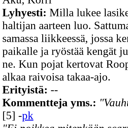
Lyhyesti:
Milla lukee lasike
haltijan aarteen luo. Sattum
samassa liikkeessä, jossa ke
paikalle ja ryöstää kengät j
ne. Kun pojat kertovat Roop
alkaa raivoisa takaa-ajo.
Erityistä:
--
Kommentteja yms.:
"Vauht
[5] -
pk