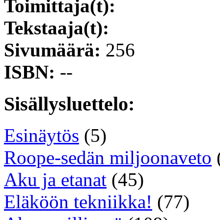
Toimittaja(t):
Tekstaaja(t):
Sivumäärä:
256
ISBN:
--
Sisällysluettelo:
Esinäytös
(5)
Roope-sedän miljoonaveto
Aku ja etanat
(45)
Eläköön tekniikka!
(77)