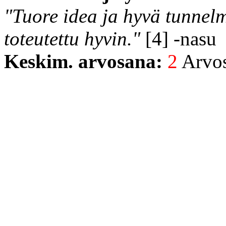
"Tuore idea ja hyvä tunnelm
toteutettu hyvin."
[4] -nasu
Keskim. arvosana:
2
Arvost