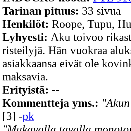
Tarinan pituus:
33 sivua
Henkilöt:
Roope, Tupu, Hu
Lyhyesti:
Aku toivoo rikast
risteilyjä. Hän vuokraa alu
asiakkaansa eivät ole kovin
maksavia.
Erityistä:
--
Kommentteja yms.:
"Akun 
[3] -
pk
"Mukavalla tavalla monoto