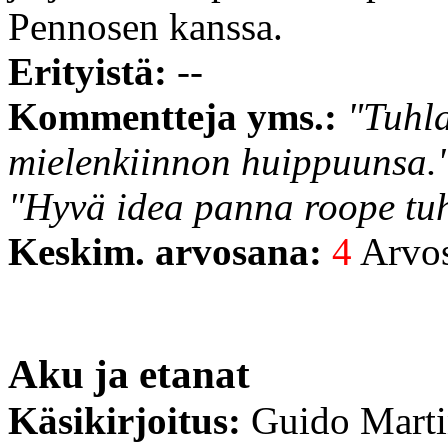
Pennosen kanssa.
Erityistä:
--
Kommentteja yms.:
"Tuhl
mielenkiinnon huippuunsa.
"Hyvä idea panna roope tu
Keskim. arvosana:
4
Arvost
Aku ja etanat
Käsikirjoitus:
Guido Mart