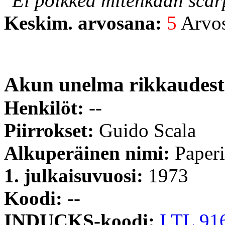
"Ei poikkea mitenkään scar
Keskim. arvosana:
5
Arvost
Akun unelma rikkaudest
Henkilöt:
--
Piirrokset:
Guido Scala
Alkuperäinen nimi:
Paperi
1. julkaisuvuosi:
1973
Koodi:
--
INDUCKS-koodi:
I TL 91