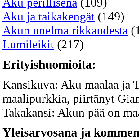
Aku perillisenä
(109)
Aku ja taikakengät
(149)
Akun unelma rikkaudesta
(
Lumileikit
(217)
Erityishuomioita:
Kansikuva: Aku maalaa ja 
maalipurkkia, piirtänyt Gian
Takakansi: Akun pää on maal
Yleisarvosana ja komment