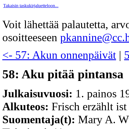
Takaisin taskukirjaluetteloon...
Voit lähettää palautetta, ar
osoitteeseen
pkannine@cc.h
<- 57: Akun onnenpäivät
|
58: Aku pitää pintansa
Julkaisuvuosi:
1. painos 1
Alkuteos:
Frisch erzählt i
Suomentaja(t):
Mary A. W