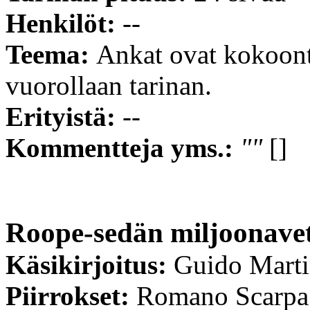
Henkilöt:
--
Teema:
Ankat ovat kokoon
vuorollaan tarinan.
Erityistä:
--
Kommentteja yms.:
""
[]
Roope-sedän miljoonave
Käsikirjoitus:
Guido Mart
Piirrokset:
Romano Scarpa