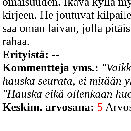
omaisuuden. Ikävä kyllä m
kirjeen. He joutuvat kilpa
saa oman laivan, jolla pitä
rahaa.
Erityistä:
--
Kommentteja yms.:
"Vaikk
hauska seurata, ei mitään y
"Hauska eikä ollenkaan huo
Keskim. arvosana:
5
Arvost