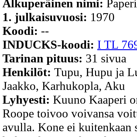
Alkuperäinen nimi:
Paperi
1. julkaisuvuosi:
1970
Koodi:
--
INDUCKS-koodi:
I TL 76
Tarinan pituus:
31 sivua
Henkilöt:
Tupu, Hupu ja Lu
Jaakko, Karhukopla, Aku
Lyhyesti:
Kuuno Kaaperi on
Roope toivoo voivansa voit
avulla. Kone ei kuitenkaan 