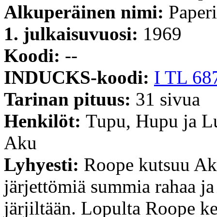
Alkuperäinen nimi:
Paperi
1. julkaisuvuosi:
1969
Koodi:
--
INDUCKS-koodi:
I TL 68
Tarinan pituus:
31 sivua
Henkilöt:
Tupu, Hupu ja L
Aku
Lyhyesti:
Roope kutsuu Aku
järjettömiä summia rahaa j
järjiltään. Lopulta Roope ke