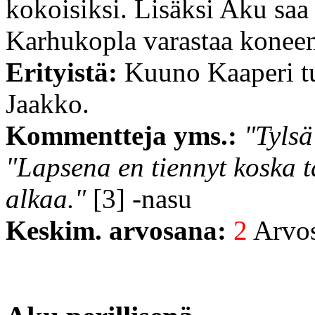
kokoisiksi. Lisäksi Aku saa 
Karhukopla varastaa konee
Erityistä:
Kuuno Kaaperi t
Jaakko.
Kommentteja yms.:
"Tylsä
"Lapsena en tiennyt koska t
alkaa."
[3] -nasu
Keskim. arvosana:
2
Arvost