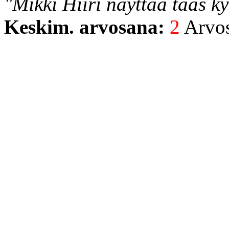
"Mikki Hiiri näyttää taas k
Keskim. arvosana:
2
Arvost