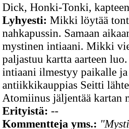
Dick, Honki-Tonki, kaptee
Lyhyesti:
Mikki löytää tont
nahkapussin. Samaan aikaa
mystinen intiaani. Mikki vie 
paljastuu kartta aarteen luo
intiaani ilmestyy paikalle j
antiikkikauppias Seitti läh
Atomiinus jäljentää kartan 
Erityistä:
--
Kommentteja yms.:
"Mysti