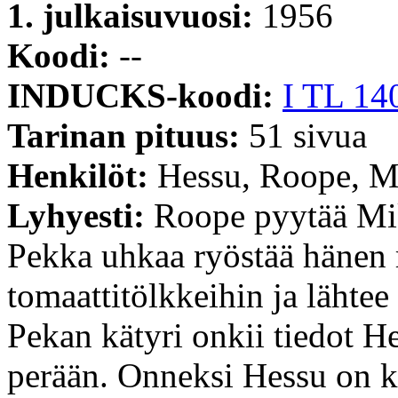
1. julkaisuvuosi:
1956
Koodi:
--
INDUCKS-koodi:
I TL 14
Tarinan pituus:
51 sivua
Henkilöt:
Hessu, Roope, M
Lyhyesti:
Roope pyytää Mi
Pekka uhkaa ryöstää hänen r
tomaattitölkkeihin ja lähtee
Pekan kätyri onkii tiedot He
perään. Onneksi Hessu on ke