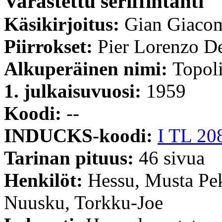
Varastettu seriffintähti
Käsikirjoitus:
Gian Giaco
Piirrokset:
Pier Lorenzo De
Alkuperäinen nimi:
Topoli
1. julkaisuvuosi:
1959
Koodi:
--
INDUCKS-koodi:
I TL 20
Tarinan pituus:
46 sivua
Henkilöt:
Hessu, Musta Pe
Nuusku, Torkku-Joe