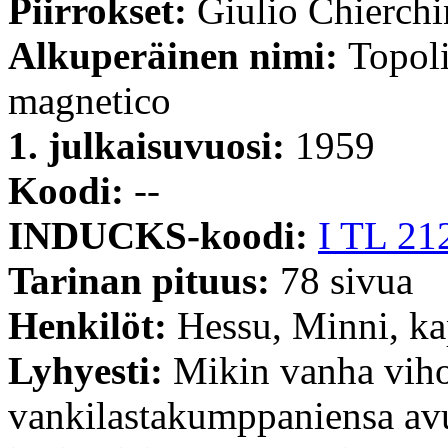
Piirrokset:
Giulio Chierchi
Alkuperäinen nimi:
Topoli
magnetico
1. julkaisuvuosi:
1959
Koodi:
--
INDUCKS-koodi:
I TL 21
Tarinan pituus:
78 sivua
Henkilöt:
Hessu, Minni, ka
Lyhyesti:
Mikin vanha viho
vankilastakumppaniensa avu