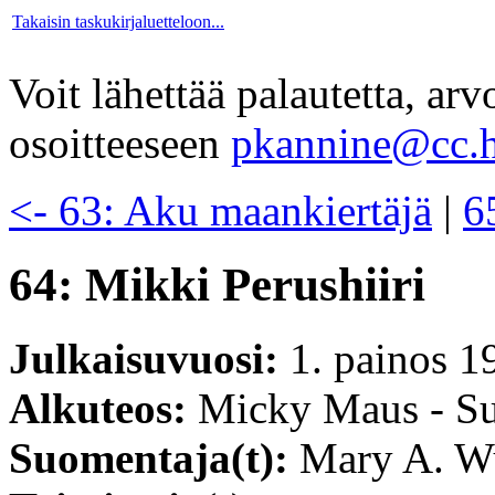
Takaisin taskukirjaluetteloon...
Voit lähettää palautetta, ar
osoitteeseen
pkannine@cc.h
<- 63: Aku maankiertäjä
|
6
64: Mikki Perushiiri
Julkaisuvuosi:
1. painos 1
Alkuteos:
Micky Maus - Su
Suomentaja(t):
Mary A. W