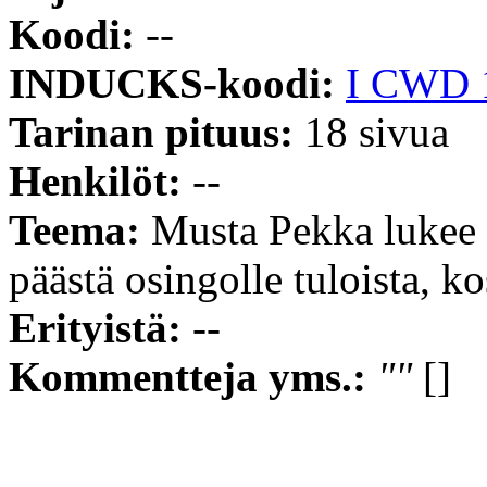
Koodi:
--
INDUCKS-koodi:
I CWD 
Tarinan pituus:
18 sivua
Henkilöt:
--
Teema:
Musta Pekka lukee M
päästä osingolle tuloista, k
Erityistä:
--
Kommentteja yms.:
""
[]