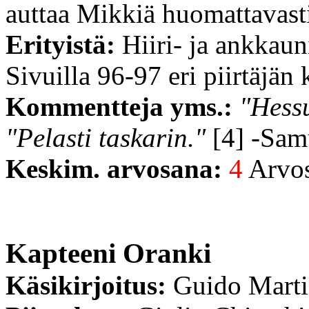
auttaa Mikkiä huomattavast
Erityistä:
Hiiri- ja ankkau
Sivuilla 96-97 eri piirtäjän 
Kommentteja yms.:
"Hessu
"Pelasti taskarin."
[4] -Sam
Keskim. arvosana:
4
Arvost
Kapteeni Oranki
Käsikirjoitus:
Guido Mart