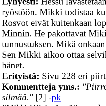
Lyhyesti:
Hessu lavastetaan
ryöstöön. Mikki todistaa k
Rosvot eivät kuitenkaan lop
Minnin. He pakottavat Mikin
tunnustuksen. Mikä onkaan 
Sen Mikki aikoo ottaa selvi
hänet.
Erityistä:
Sivu 228 eri piirt
Kommentteja yms.:
"Piirr
silmää."
[2] -
pk