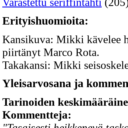
Varastettu seriffintähti
(205
Erityishuomioita:
Kansikuva: Mikki kävelee hie
piirtänyt Marco Rota.
Takakansi: Mikki seisoskele
Yleisarvosana ja komment
Tarinoiden keskimääräin
Kommentteja:
"Tasaisesti heikkenevä taska