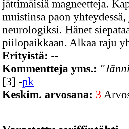
jättimäisiä magneetteja. Ka
muistinsa paon yhteydessä, 
neurologiksi. Hänet siepata
piilopaikkaan. Alkaa raju y
Erityistä:
--
Kommentteja yms.:
"Jänni
[3] -
pk
Keskim. arvosana:
3
Arvost