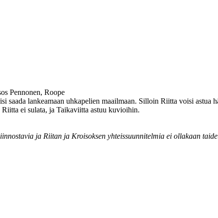
isos Pennonen, Roope
isi saada lankeamaan uhkapelien maailmaan. Silloin Riitta voisi astua 
itta ei sulata, ja Taikaviitta astuu kuvioihin.
kiinnostavia ja Riitan ja Kroisoksen yhteissuunnitelmia ei ollakaan taid