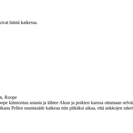
kivat häntä kaikessa.
en, Roope
oope kiinnostuu asiasta ja lähtee Akun ja poikien kanssa ottamaan selvää
kana Pellen suuntasäde katkeaa niin pitkäksi aikaa, että ankkojen raket