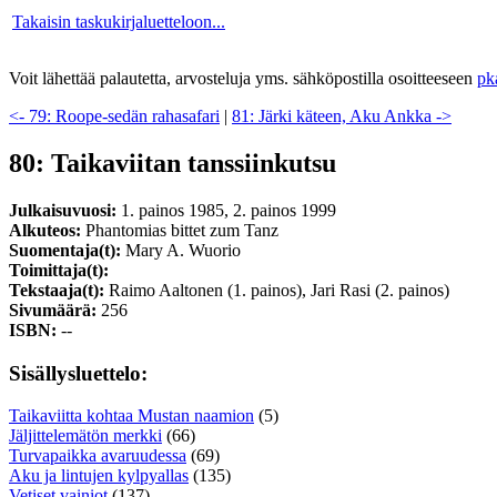
Takaisin taskukirjaluetteloon...
Voit lähettää palautetta, arvosteluja yms. sähköpostilla osoitteeseen
pk
<- 79: Roope-sedän rahasafari
|
81: Järki käteen, Aku Ankka ->
80: Taikaviitan tanssiinkutsu
Julkaisuvuosi:
1. painos 1985, 2. painos 1999
Alkuteos:
Phantomias bittet zum Tanz
Suomentaja(t):
Mary A. Wuorio
Toimittaja(t):
Tekstaaja(t):
Raimo Aaltonen (1. painos), Jari Rasi (2. painos)
Sivumäärä:
256
ISBN:
--
Sisällysluettelo:
Taikaviitta kohtaa Mustan naamion
(5)
Jäljittelemätön merkki
(66)
Turvapaikka avaruudessa
(69)
Aku ja lintujen kylpyallas
(135)
Vetiset vainiot
(137)