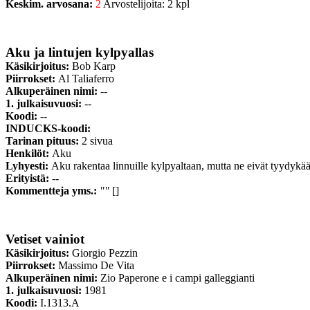
Keskim. arvosana:
2
Arvostelijoita: 2 kpl
Aku ja lintujen kylpyallas
Käsikirjoitus:
Bob Karp
Piirrokset:
Al Taliaferro
Alkuperäinen nimi:
--
1. julkaisuvuosi:
--
Koodi:
--
INDUCKS-koodi:
Tarinan pituus:
2 sivua
Henkilöt:
Aku
Lyhyesti:
Aku rakentaa linnuille kylpyaltaan, mutta ne eivät tyydykää
Erityistä:
--
Kommentteja yms.:
""
[]
Vetiset vainiot
Käsikirjoitus:
Giorgio Pezzin
Piirrokset:
Massimo De Vita
Alkuperäinen nimi:
Zio Paperone e i campi galleggianti
1. julkaisuvuosi:
1981
Koodi:
I.1313.A