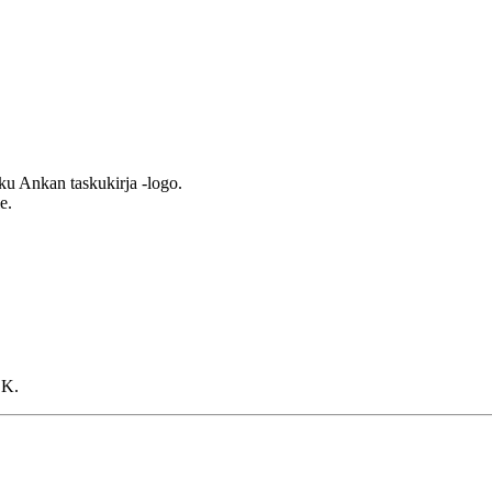
u Ankan taskukirja -logo.
e.
.K.