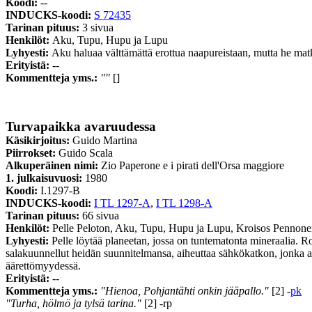
Koodi:
--
INDUCKS-koodi:
S 72435
Tarinan pituus:
3 sivua
Henkilöt:
Aku, Tupu, Hupu ja Lupu
Lyhyesti:
Aku haluaa välttämättä erottua naapureistaan, mutta he mat
Erityistä:
--
Kommentteja yms.:
""
[]
Turvapaikka avaruudessa
Käsikirjoitus:
Guido Martina
Piirrokset:
Guido Scala
Alkuperäinen nimi:
Zio Paperone e i pirati dell'Orsa maggiore
1. julkaisuvuosi:
1980
Koodi:
I.1297-B
INDUCKS-koodi:
I TL 1297-A
,
I TL 1298-A
Tarinan pituus:
66 sivua
Henkilöt:
Pelle Peloton, Aku, Tupu, Hupu ja Lupu, Kroisos Pennon
Lyhyesti:
Pelle löytää planeetan, jossa on tuntematonta mineraalia. R
salakuunnellut heidän suunnitelmansa, aiheuttaa sähkökatkon, jonka ai
äärettömyydessä.
Erityistä:
--
Kommentteja yms.:
"Hienoa, Pohjantähti onkin jääpallo."
[2] -
pk
"Turha, hölmö ja tylsä tarina."
[2] -rp