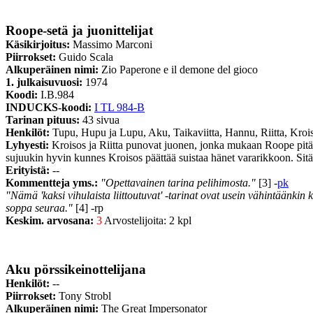
Roope-setä ja juonittelijat
Käsikirjoitus:
Massimo Marconi
Piirrokset:
Guido Scala
Alkuperäinen nimi:
Zio Paperone e il demone del gioco
1. julkaisuvuosi:
1974
Koodi:
I.B.984
INDUCKS-koodi:
I TL 984-B
Tarinan pituus:
43 sivua
Henkilöt:
Tupu, Hupu ja Lupu, Aku, Taikaviitta, Hannu, Riitta, Kro
Lyhyesti:
Kroisos ja Riitta punovat juonen, jonka mukaan Roope pitä
sujuukin hyvin kunnes Kroisos päättää suistaa hänet vararikkoon. Sitä Ri
Erityistä:
--
Kommentteja yms.:
"Opettavainen tarina pelihimosta."
[3] -
pk
"Nämä 'kaksi vihulaista liittoutuvat' -tarinat ovat usein vähintäänkin 
soppa seuraa."
[4] -rp
Keskim. arvosana:
3
Arvostelijoita: 2 kpl
Aku pörssikeinottelijana
Henkilöt:
--
Piirrokset:
Tony Strobl
Alkuperäinen nimi:
The Great Impersonator