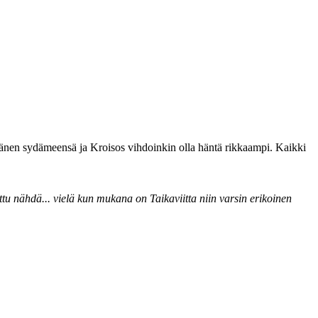
hänen sydämeensä ja Kroisos vihdoinkin olla häntä rikkaampi. Kaikki
ettu nähdä... vielä kun mukana on Taikaviitta niin varsin erikoinen