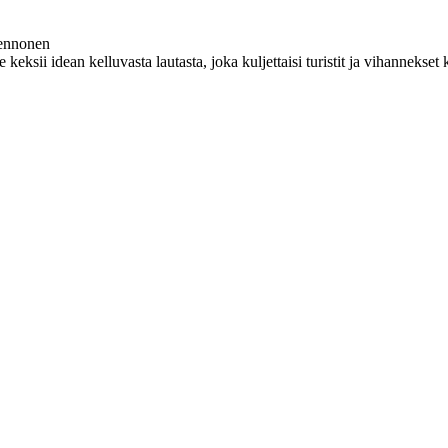
Pennonen
pe keksii idean kelluvasta lautasta, joka kuljettaisi turistit ja vihanne