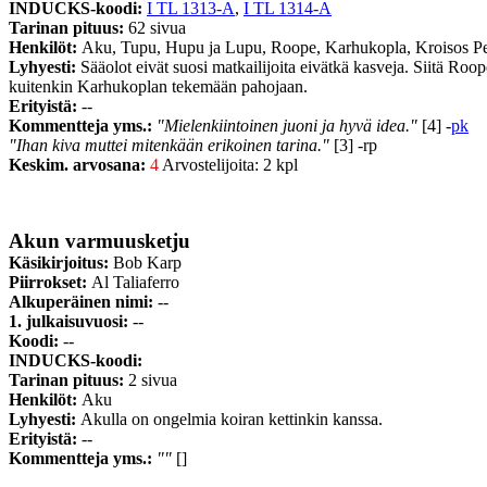
INDUCKS-koodi:
I TL 1313-A
,
I TL 1314-A
Tarinan pituus:
62 sivua
Henkilöt:
Aku, Tupu, Hupu ja Lupu, Roope, Karhukopla, Kroisos 
Lyhyesti:
Sääolot eivät suosi matkailijoita eivätkä kasveja. Siitä Roo
kuitenkin Karhukoplan tekemään pahojaan.
Erityistä:
--
Kommentteja yms.:
"Mielenkiintoinen juoni ja hyvä idea."
[4] -
pk
"Ihan kiva muttei mitenkään erikoinen tarina."
[3] -rp
Keskim. arvosana:
4
Arvostelijoita: 2 kpl
Akun varmuusketju
Käsikirjoitus:
Bob Karp
Piirrokset:
Al Taliaferro
Alkuperäinen nimi:
--
1. julkaisuvuosi:
--
Koodi:
--
INDUCKS-koodi:
Tarinan pituus:
2 sivua
Henkilöt:
Aku
Lyhyesti:
Akulla on ongelmia koiran kettinkin kanssa.
Erityistä:
--
Kommentteja yms.:
""
[]