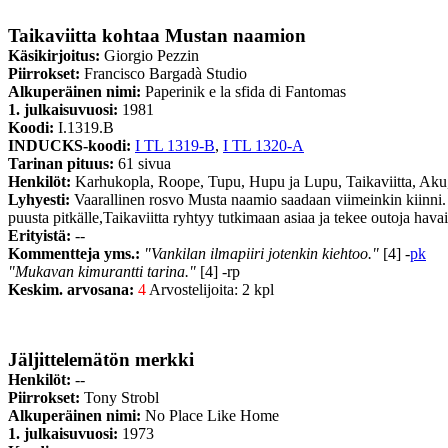
Taikaviitta kohtaa Mustan naamion
Käsikirjoitus:
Giorgio Pezzin
Piirrokset:
Francisco Bargadà Studio
Alkuperäinen nimi:
Paperinik e la sfida di Fantomas
1. julkaisuvuosi:
1981
Koodi:
I.1319.B
INDUCKS-koodi:
I TL 1319-B
,
I TL 1320-A
Tarinan pituus:
61 sivua
Henkilöt:
Karhukopla, Roope, Tupu, Hupu ja Lupu, Taikaviitta, Aku
Lyhyesti:
Vaarallinen rosvo Musta naamio saadaan viimeinkin kiinni. M
puusta pitkälle,Taikaviitta ryhtyy tutkimaan asiaa ja tekee outoja hava
Erityistä:
--
Kommentteja yms.:
"Vankilan ilmapiiri jotenkin kiehtoo."
[4] -
pk
"Mukavan kimurantti tarina."
[4] -rp
Keskim. arvosana:
4
Arvostelijoita: 2 kpl
Jäljittelemätön merkki
Henkilöt:
--
Piirrokset:
Tony Strobl
Alkuperäinen nimi:
No Place Like Home
1. julkaisuvuosi:
1973