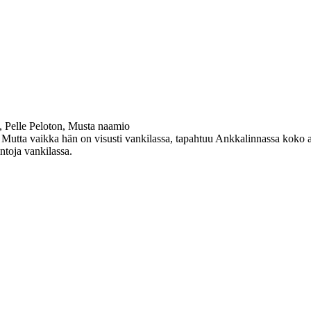
, Pelle Peloton, Musta naamio
utta vaikka hän on visusti vankilassa, tapahtuu Ankkalinnassa koko aja
intoja vankilassa.