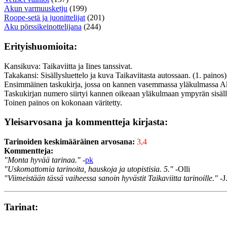
Akun varmuusketju
(199)
Roope-setä ja juonittelijat
(201)
Aku pörssikeinottelijana
(244)
Erityishuomioita:
Kansikuva: Taikaviitta ja Iines tanssivat.
Takakansi: Sisällysluettelo ja kuva Taikaviitasta autossaan. (1. painos)
Ensimmäinen taskukirja, jossa on kannen vasemmassa yläkulmassa Ak
Taskukirjan numero siirtyi kannen oikeaan yläkulmaan ympyrän sisäll
Toinen painos on kokonaan väritetty.
Yleisarvosana ja kommentteja kirjasta:
Tarinoiden keskimääräinen arvosana:
3,4
Kommentteja:
"Monta hyvää tarinaa."
-
pk
"Uskomattomia tarinoita, hauskoja ja utopistisia. 5."
-Olli
"Viimeistään tässä vaiheessa sanoin hyvästit Taikaviitta tarinoille."
-J
Tarinat: