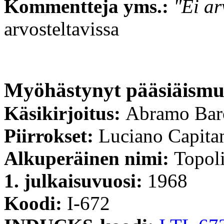
Kommentteja yms.:
"Ei ar
arvosteltavissa
Myöhästynyt pääsiäism
Käsikirjoitus:
Abramo Bar
Piirrokset:
Luciano Capita
Alkuperäinen nimi:
Topoli
1. julkaisuvuosi:
1968
Koodi:
I-672