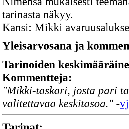
Nimensä mukaisesti teemana
tarinasta näkyy.
Kansi: Mikki avaruusalukse
Yleisarvosana ja komment
Tarinoiden keskimääräin
Kommentteja:
"Mikki-taskari, josta pari 
valitettavaa keskitasoa."
-
vj
Tarinat: