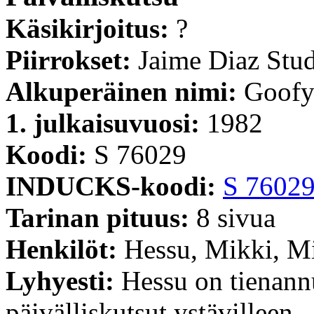
Käsikirjoitus:
?
Piirrokset:
Jaime Diaz Stu
Alkuperäinen nimi:
Goofy
1. julkaisuvuosi:
1982
Koodi:
S 76029
INDUCKS-koodi:
S 7602
Tarinan pituus:
8 sivua
Henkilöt:
Hessu, Mikki, M
Lyhyesti:
Hessu on tienannu
päivälliskutsut ystävilleen.