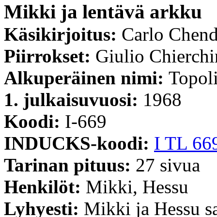
Mikki ja lentävä arkku
Käsikirjoitus:
Carlo Chend
Piirrokset:
Giulio Chierchi
Alkuperäinen nimi:
Topoli
1. julkaisuvuosi:
1968
Koodi:
I-669
INDUCKS-koodi:
I TL 66
Tarinan pituus:
27 sivua
Henkilöt:
Mikki, Hessu
Lyhyesti:
Mikki ja Hessu sa