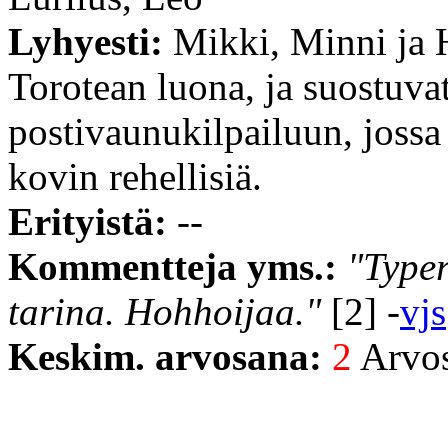
Lyhyesti:
Mikki, Minni ja 
Torotean luona, ja suostuva
postivaunukilpailuun, jossa 
kovin rehellisiä.
Erityistä:
--
Kommentteja yms.:
"Typer
tarina. Hohhoijaa."
[2] -
vjs
Keskim. arvosana:
2
Arvost