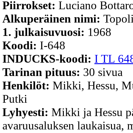
Piirrokset:
Luciano Bottaro
Alkuperäinen nimi:
Topoli
1. julkaisuvuosi:
1968
Koodi:
I-648
INDUCKS-koodi:
I TL 64
Tarinan pituus:
30 sivua
Henkilöt:
Mikki, Hessu, Mu
Putki
Lyhyesti:
Mikki ja Hessu p
avaruusaluksen laukaisua, 