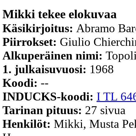
Mikki tekee elokuvaa
Käsikirjoitus:
Abramo Bar
Piirrokset:
Giulio Chierchi
Alkuperäinen nimi:
Topoli
1. julkaisuvuosi:
1968
Koodi:
--
INDUCKS-koodi:
I TL 64
Tarinan pituus:
27 sivua
Henkilöt:
Mikki, Musta Pe