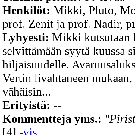
Henkilöt:
Mikki, Pluto, Mor
prof. Zenit ja prof. Nadir, 
Lyhyesti:
Mikki kutsutaan h
selvittämään syytä kuussa s
hiljaisuudelle. Avaruusalu
Vertin livahtaneen mukaan,
vähäisin...
Erityistä:
--
Kommentteja yms.:
"Piris
[4] -
vjs