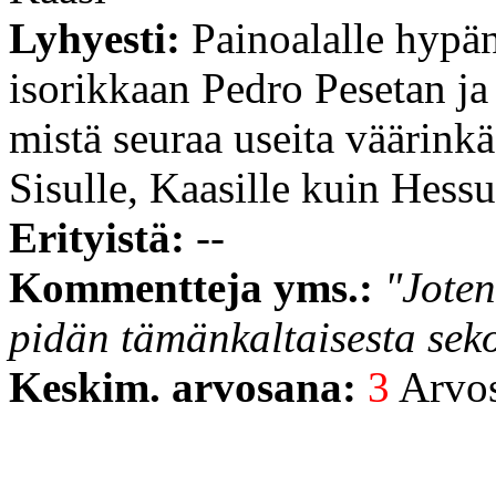
Lyhyesti:
Painoalalle hypä
isorikkaan Pedro Pesetan j
mistä seuraa useita väärinkä
Sisulle, Kaasille kuin Hessul
Erityistä:
--
Kommentteja yms.:
"Joten
pidän tämänkaltaisesta seko
Keskim. arvosana:
3
Arvost