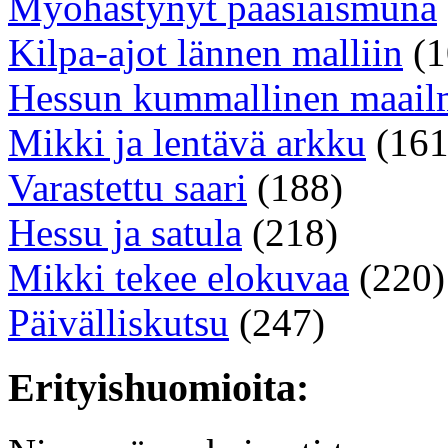
Myöhästynyt pääsiäismuna
Kilpa-ajot lännen malliin
(1
Hessun kummallinen maail
Mikki ja lentävä arkku
(161
Varastettu saari
(188)
Hessu ja satula
(218)
Mikki tekee elokuvaa
(220)
Päivälliskutsu
(247)
Erityishuomioita: