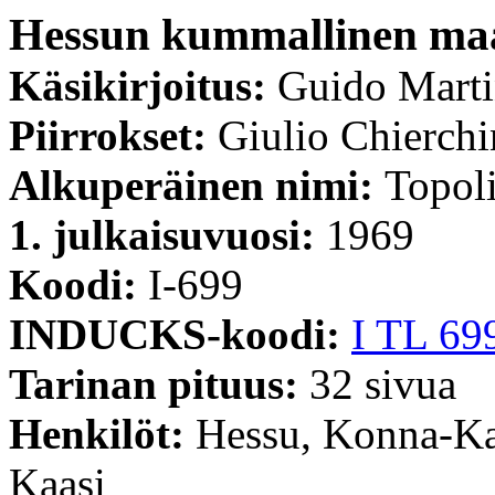
Hessun kummallinen ma
Käsikirjoitus:
Guido Mart
Piirrokset:
Giulio Chierchi
Alkuperäinen nimi:
Topoli
1. julkaisuvuosi:
1969
Koodi:
I-699
INDUCKS-koodi:
I TL 69
Tarinan pituus:
32 sivua
Henkilöt:
Hessu, Konna-Kak
Kaasi