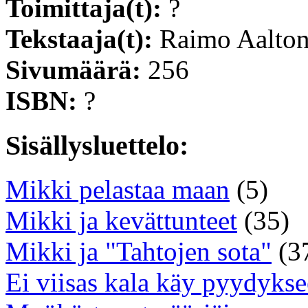
Toimittaja(t):
?
Tekstaaja(t):
Raimo Aalto
Sivumäärä:
256
ISBN:
?
Sisällysluettelo:
Mikki pelastaa maan
(5)
Mikki ja kevättunteet
(35)
Mikki ja "Tahtojen sota"
(3
Ei viisas kala käy pyydyks