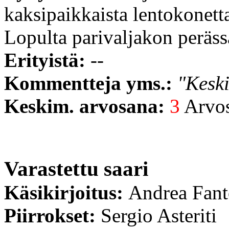
kaksipaikkaista lentokonett
Lopulta parivaljakon perässä
Erityistä:
--
Kommentteja yms.:
"Keski
Keskim. arvosana:
3
Arvost
Varastettu saari
Käsikirjoitus:
Andrea Fan
Piirrokset:
Sergio Asteriti