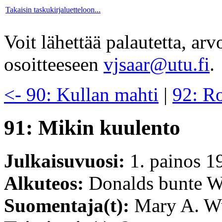
Takaisin taskukirjaluetteloon...
Voit lähettää palautetta, ar
osoitteeseen
vjsaar@utu.fi
.
<- 90: Kullan mahti
|
92: R
91: Mikin kuulento
Julkaisuvuosi:
1. painos 1
Alkuteos:
Donalds bunte W
Suomentaja(t):
Mary A. W