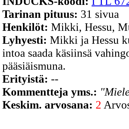
INDUCKS-koodi:
I TL 67
Tarinan pituus:
31 sivua
Henkilöt:
Mikki, Hessu, M
Lyhyesti:
Mikki ja Hessu 
intoa saada käsiinsä vahing
pääsiäismuna.
Erityistä:
--
Kommentteja yms.:
"Miel
Keskim. arvosana:
2
Arvost