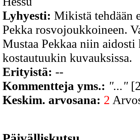
Hessu
Lyhyesti:
Mikistä tehdään 
Pekka rosvojoukkoineen. Val
Mustaa Pekkaa niin aidosti
kostautuukin kuvauksissa.
Erityistä:
--
Kommentteja yms.:
"..."
[2
Keskim. arvosana:
2
Arvost
Päivälliskutsu