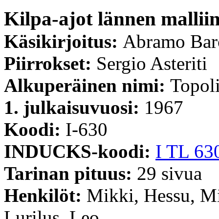
Kilpa-ajot lännen mallii
Käsikirjoitus:
Abramo Bar
Piirrokset:
Sergio Asteriti
Alkuperäinen nimi:
Topoli
1. julkaisuvuosi:
1967
Koodi:
I-630
INDUCKS-koodi:
I TL 63
Tarinan pituus:
29 sivua
Henkilöt:
Mikki, Hessu, Mi
Lurilus, Leo