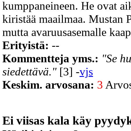
kumppaneineen. He ovat aik
kiristää maailmaa. Mustan 
mutta avaruusasemalle kaap
Erityistä:
--
Kommentteja yms.:
"Se hu
siedettävä."
[3] -
vjs
Keskim. arvosana:
3
Arvost
Ei viisas kala käy pyydy