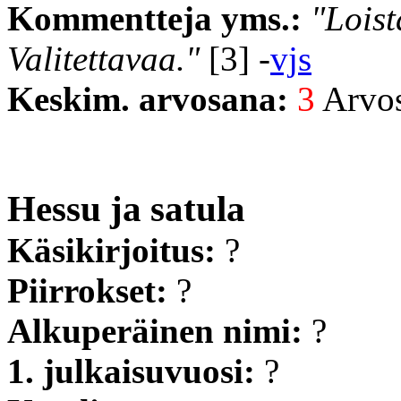
Kommentteja yms.:
"Loist
Valitettavaa."
[3] -
vjs
Keskim. arvosana:
3
Arvost
Hessu ja satula
Käsikirjoitus:
?
Piirrokset:
?
Alkuperäinen nimi:
?
1. julkaisuvuosi:
?