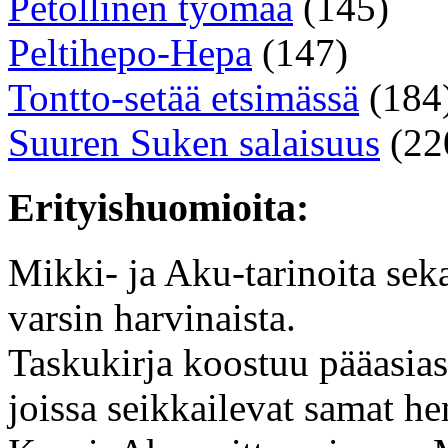
Petollinen työmaa
(145)
Peltihepo-Hepa
(147)
Tontto-setää etsimässä
(184
Suuren Suken salaisuus
(22
Erityishuomioita:
Mikki- ja Aku-tarinoita seka
varsin harvinaista.
Taskukirja koostuu pääasiassa
joissa seikkailevat samat he