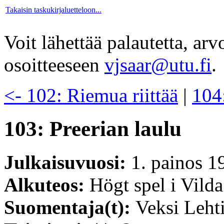
Takaisin taskukirjaluetteloon...
Voit lähettää palautetta, ar
osoitteeseen
vjsaar@utu.fi
.
<- 102: Riemua riittää
|
104
103: Preerian laulu
Julkaisuvuosi:
1. painos 1
Alkuteos:
Högt spel i Vild
Suomentaja(t):
Veksi Leht