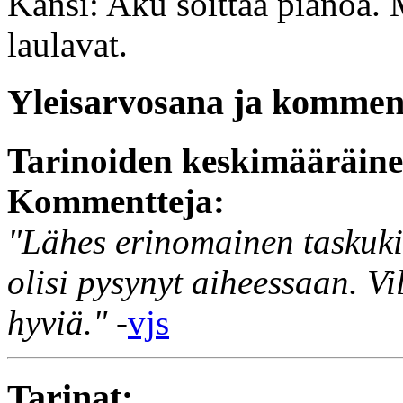
Kansi: Aku soittaa pianoa.
laulavat.
Yleisarvosana ja komment
Tarinoiden keskimääräin
Kommentteja:
"Lähes erinomainen taskukir
olisi pysynyt aiheessaan. Vil
hyviä."
-
vjs
Tarinat: