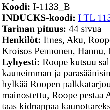
Koodi:
I-1133_B
INDUCKS-koodi:
I TL 11
Tarinan pituus:
44 sivua
Henkilöt:
Iines, Aku, Roop
Kroisos Pennonen, Hannu, 
Lyhyesti:
Roope kutsuu sal
kauneimman ja parasäänisi
hylkää Roopen palkkatarjo
mainostettu, Roope pestaa
taas kidnappaa kaunottarek