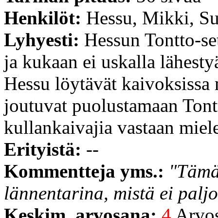
Henkilöt:
Hessu, Mikki, Su
Lyhyesti:
Hessun Tontto-se
ja kukaan ei uskalla lähest
Hessu löytävät kaivoksissa 
joutuvat puolustamaan Tont
kullankaivajia vastaan miel
Erityistä:
--
Kommentteja yms.:
"Tämä
lännentarina, mistä ei paljo
Keskim. arvosana:
4
Arvost