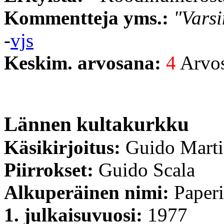
Kommentteja yms.:
"Varsi
-
vjs
Keskim. arvosana:
4
Arvost
Lännen kultakurkku
Käsikirjoitus:
Guido Mart
Piirrokset:
Guido Scala
Alkuperäinen nimi:
Paperi
1. julkaisuvuosi:
1977