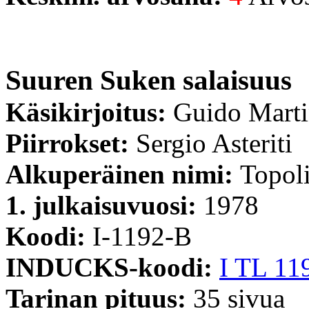
Suuren Suken salaisuus
Käsikirjoitus:
Guido Mart
Piirrokset:
Sergio Asteriti
Alkuperäinen nimi:
Topoli
1. julkaisuvuosi:
1978
Koodi:
I-1192-B
INDUCKS-koodi:
I TL 11
Tarinan pituus:
35 sivua