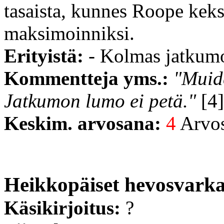
tasaista, kunnes Roope keks
maksimoinniksi.
Erityistä:
- Kolmas jatkumo
Kommentteja yms.:
"Muid
Jatkumon lumo ei petä."
[4]
Keskim. arvosana:
4
Arvost
Heikkopäiset hevosvark
Käsikirjoitus:
?