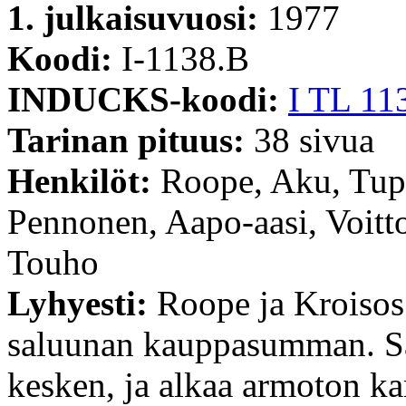
1. julkaisuvuosi:
1977
Koodi:
I-1138.B
INDUCKS-koodi:
I TL 11
Tarinan pituus:
38 sivua
Henkilöt:
Roope, Aku, Tup
Pennonen, Aapo-aasi, Voitto,
Touho
Lyhyesti:
Roope ja Kroisos 
saluunan kauppasumman. Sa
kesken, ja alkaa armoton ka