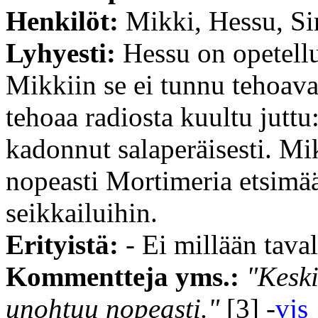
Henkilöt:
Mikki, Hessu, Si
Lyhyesti:
Hessu on opetell
Mikkiin se ei tunnu tehoav
tehoaa radiosta kuultu jutt
kadonnut salaperäisesti. Mi
nopeasti Mortimeria etsimää
seikkailuihin.
Erityistä:
- Ei millään tavall
Kommentteja yms.:
"Keski
unohtuu nopeasti."
[3] -
vjs