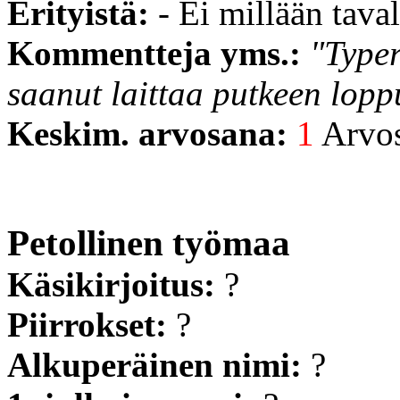
Erityistä:
- Ei millään tavall
Kommentteja yms.:
"Typer
saanut laittaa putkeen lopp
Keskim. arvosana:
1
Arvost
Petollinen työmaa
Käsikirjoitus:
?
Piirrokset:
?
Alkuperäinen nimi:
?