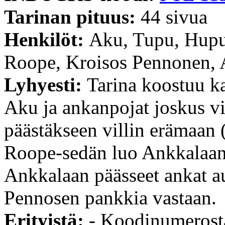
Tarinan pituus:
44 sivua
Henkilöt:
Aku, Tupu, Hupu 
Roope, Kroisos Pennonen, 
Lyhyesti:
Tarina koostuu ka
Aku ja ankanpojat joskus vi
päästäkseen villin erämaan (
Roope-sedän luo Ankkalaan
Ankkalaan päässeet ankat au
Pennosen pankkia vastaan.
Erityistä:
- Koodinumerosta