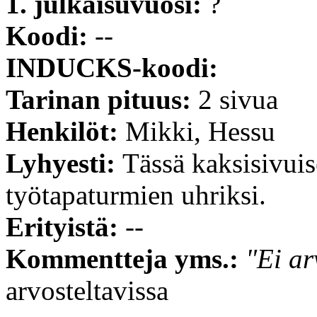
1. julkaisuvuosi:
?
Koodi:
--
INDUCKS-koodi:
Tarinan pituus:
2 sivua
Henkilöt:
Mikki, Hessu
Lyhyesti:
Tässä kaksisivui
työtapaturmien uhriksi.
Erityistä:
--
Kommentteja yms.:
"Ei ar
arvosteltavissa