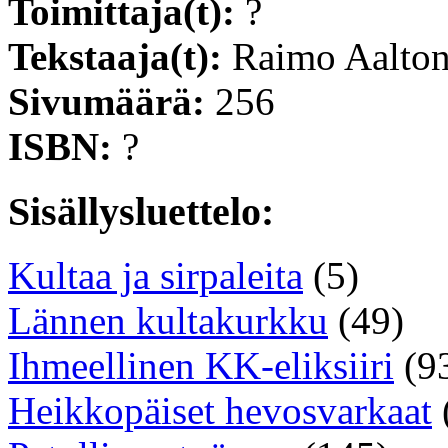
Toimittaja(t):
?
Tekstaaja(t):
Raimo Aalto
Sivumäärä:
256
ISBN:
?
Sisällysluettelo:
Kultaa ja sirpaleita
(5)
Lännen kultakurkku
(49)
Ihmeellinen KK-eliksiiri
(9
Heikkopäiset hevosvarkaat