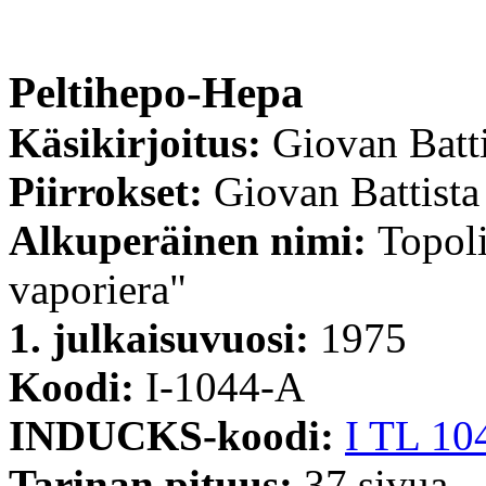
Peltihepo-Hepa
Käsikirjoitus:
Giovan Batti
Piirrokset:
Giovan Battista
Alkuperäinen nimi:
Topoli
vaporiera"
1. julkaisuvuosi:
1975
Koodi:
I-1044-A
INDUCKS-koodi:
I TL 10
Tarinan pituus:
37 sivua