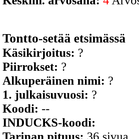
Keskim. arvosana:
4
Arvost
Tontto-setää etsimässä
Käsikirjoitus:
?
Piirrokset:
?
Alkuperäinen nimi:
?
1. julkaisuvuosi:
?
Koodi:
--
INDUCKS-koodi:
Tarinan pituus:
36 sivua