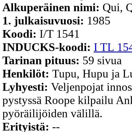
Alkuperäinen nimi:
Qui, 
1. julkaisuvuosi:
1985
Koodi:
I/T 1541
INDUCKS-koodi:
I TL 15
Tarinan pituus:
59 sivua
Henkilöt:
Tupu, Hupu ja L
Lyhyesti:
Veljenpojat inno
pystyssä Roope kilpailu A
pyöräilijöiden välillä.
Erityistä:
--