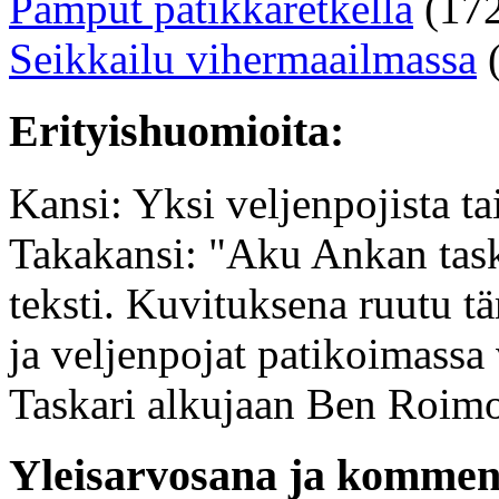
Pamput patikkaretkellä
(172
Seikkailu vihermaailmassa
(
Erityishuomioita:
Kansi: Yksi veljenpojista t
Takakansi: "Aku Ankan tasku
teksti. Kuvituksena ruutu t
ja veljenpojat patikoimassa
Taskari alkujaan Ben Roim
Yleisarvosana ja komment