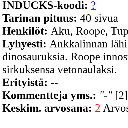
INDUCKS-koodi:
?
Tarinan pituus:
40 sivua
Henkilöt:
Aku, Roope, Tup
Lyhyesti:
Ankkalinnan lähis
dinosauruksia. Roope inno
sirkuksensa vetonaulaksi.
Erityistä:
--
Kommentteja yms.:
"-"
[2]
Keskim. arvosana:
2
Arvost