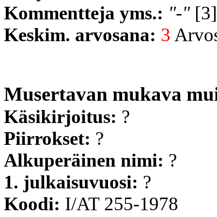
Kommentteja yms.:
"-"
[3]
Keskim. arvosana:
3
Arvost
Musertavan mukava mui
Käsikirjoitus:
?
Piirrokset:
?
Alkuperäinen nimi:
?
1. julkaisuvuosi:
?
Koodi:
I/AT 255-1978