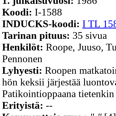
1. julkaisuvuosi:
1986
Koodi:
I-1588
INDUCKS-koodi:
I TL 15
Tarinan pituus:
35 sivua
Henkilöt:
Roope, Juuso, T
Pennonen
Lyhyesti:
Roopen matkatoi
hön keksii järjestää luontov
Patikointioppaana tietenkin
Erityistä:
--