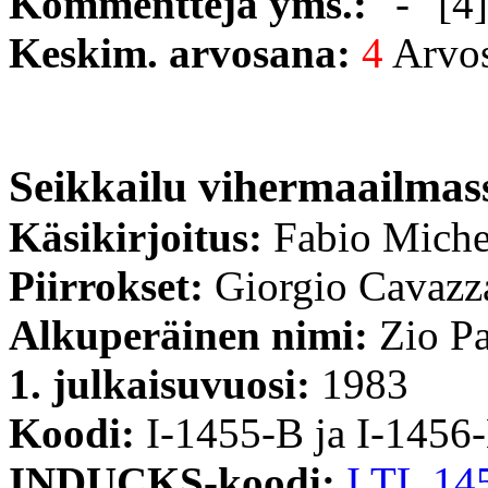
Kommentteja yms.:
"-"
[4]
Keskim. arvosana:
4
Arvost
Seikkailu vihermaailmas
Käsikirjoitus:
Fabio Miche
Piirrokset:
Giorgio Cavazz
Alkuperäinen nimi:
Zio Pa
1. julkaisuvuosi:
1983
Koodi:
I-1455-B ja I-1456
INDUCKS-koodi:
I TL 14