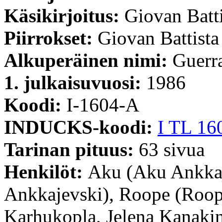
Käsikirjoitus:
Giovan Batti
Piirrokset:
Giovan Battista
Alkuperäinen nimi:
Guerra
1. julkaisuvuosi:
1986
Koodi:
I-1604-A
INDUCKS-koodi:
I TL 16
Tarinan pituus:
63 sivua
Henkilöt:
Aku (Aku Ankkaje
Ankkajevski), Roope (Roope
Karhukopla, Jelena Kanakin