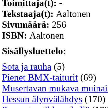
Toimittaja(t):
-
Tekstaaja(t):
Aaltonen
Sivumäärä:
256
ISBN:
Aaltonen
Sisällysluettelo:
Sota ja rauha
(5)
Pienet BMX-taiturit
(69)
Musertavan mukava muinai
Hessun älynvälähdys
(170)