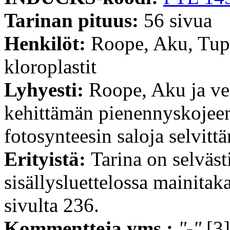
Tarinan pituus:
56 sivua
Henkilöt:
Roope, Aku, Tupu
kloroplastit
Lyhyesti:
Roope, Aku ja ve
kehittämän pienennyskojee
fotosynteesin saloja selvitt
Erityistä:
Tarina on selväst
sisällysluettelossa mainita
sivulta 236.
Kommentteja yms.:
"-"
[3]