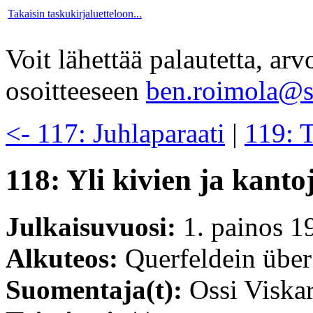
Takaisin taskukirjaluetteloon...
Voit lähettää palautetta, ar
osoitteeseen
ben.roimola@sc
<- 117: Juhlaparaati
|
119: T
118: Yli kivien ja kanto
Julkaisuvuosi:
1. painos 1
Alkuteos:
Querfeldein über
Suomentaja(t):
Ossi Viskar