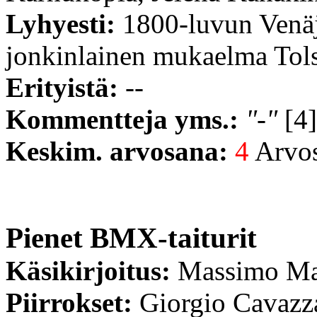
Lyhyesti:
1800-luvun Venäjä
jonkinlainen mukaelma Tolst
Erityistä:
--
Kommentteja yms.:
"-"
[4]
Keskim. arvosana:
4
Arvost
Pienet BMX-taiturit
Käsikirjoitus:
Massimo Ma
Piirrokset:
Giorgio Cavazz