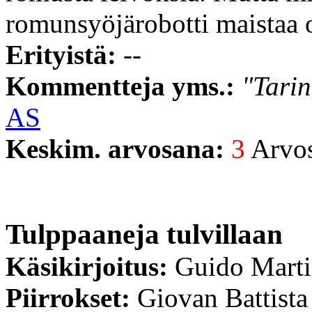
romunsyöjärobotti maistaa 
Erityistä:
--
Kommentteja yms.:
"Tari
AS
Keskim. arvosana:
3
Arvost
Tulppaaneja tulvillaan
Käsikirjoitus:
Guido Mart
Piirrokset:
Giovan Battista