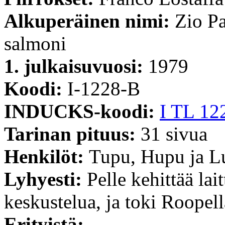
Alkuperäinen nimi:
Zio Pa
salmoni
1. julkaisuvuosi:
1979
Koodi:
I-1228-B
INDUCKS-koodi:
I TL 12
Tarinan pituus:
31 sivua
Henkilöt:
Tupu, Hupu ja L
Lyhyesti:
Pelle kehittää lai
keskustelua, ja toki Roopell
Erityistä:
--