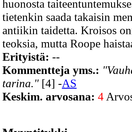
huonosta taiteentuntemuks
tietenkin saada takaisin me
antiikin taidetta. Kroisos o
teoksia, mutta Roope haista
Erityistä:
--
Kommentteja yms.:
"Vauh
tarina."
[4] -
AS
Keskim. arvosana:
4
Arvost