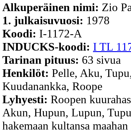
Alkuperäinen nimi:
Zio Pa
1. julkaisuvuosi:
1978
Koodi:
I-1172-A
INDUCKS-koodi:
I TL 11
Tarinan pituus:
63 sivua
Henkilöt:
Pelle, Aku, Tupu
Kuudanankka, Roope
Lyhyesti:
Roopen kuurahasä
Akun, Hupun, Lupun, Tupun 
hakemaan kultansa maahan 