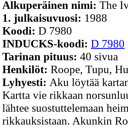
Alkuperäinen nimi:
The Iv
1. julkaisuvuosi:
1988
Koodi:
D 7980
INDUCKS-koodi:
D 7980
Tarinan pituus:
40 sivua
Henkilöt:
Roope, Tupu, Hu
Lyhyesti:
Aku löytää kartan
Kartta vie rikkaan norsunl
lähtee suostuttelemaan hei
rikkauksistaan. Akunkin Ro