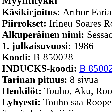
Myyntitykki
Käsikirjoitus:
Arthur Faria
Piirrokset:
Irineu Soares R
Alkuperäinen nimi:
Sessao
1. julkaisuvuosi:
1986
Koodi:
B-850028
INDUCKS-koodi:
B 8500
Tarinan pituus:
8 sivua
Henkilöt:
Touho, Aku, Ro
Lyhyesti:
Touho saa Roopel