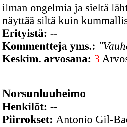
ilman ongelmia ja sieltä läh
näyttää siltä kuin kummallis
Erityistä:
--
Kommentteja yms.:
"Vauhd
Keskim. arvosana:
3
Arvost
Norsunluuheimo
Henkilöt:
--
Piirrokset:
Antonio Gil-Ba