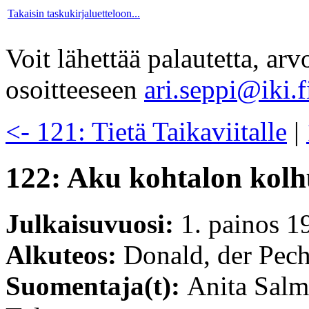
Takaisin taskukirjaluetteloon...
Voit lähettää palautetta, ar
osoitteeseen
ari.seppi@iki.f
<- 121: Tietä Taikaviitalle
|
122: Aku kohtalon kolh
Julkaisuvuosi:
1. painos 1
Alkuteos:
Donald, der Pec
Suomentaja(t):
Anita Salm