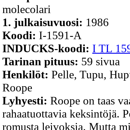
molecolari
1. julkaisuvuosi:
1986
Koodi:
I-1591-A
INDUCKS-koodi:
I TL 15
Tarinan pituus:
59 sivua
Henkilöt:
Pelle, Tupu, Hup
Roope
Lyhyesti:
Roope on taas va
rahaatuottavia keksintöjä. P
romusta leivoksia. Mutta mi