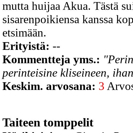
mutta huijaa Akua. Tästä s
sisarenpoikiensa kanssa kop
etsimään.
Erityistä:
--
Kommentteja yms.:
"Perin
perinteisine kliseineen, iha
Keskim. arvosana:
3
Arvost
Taiteen tomppelit