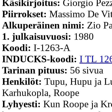
Käsikirjoitus:
Giorgio Pez
Piirrokset:
Massimo De Vi
Alkuperäinen nimi:
Zio Pa
1. julkaisuvuosi:
1980
Koodi:
I-1263-A
INDUCKS-koodi:
I TL 12
Tarinan pituus:
56 sivua
Henkilöt:
Tupu, Hupu ja L
Karhukopla, Roope
Lyhyesti:
Kun Roope ja Kro