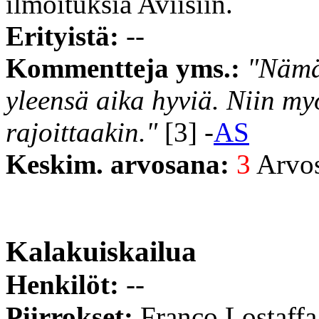
ilmoituksia Aviisiin.
Erityistä:
--
Kommentteja yms.:
"Nämä
yleensä aika hyviä. Niin my
rajoittaakin."
[3] -
AS
Keskim. arvosana:
3
Arvost
Kalakuiskailua
Henkilöt:
--
Piirrokset:
Franco Lostaffa