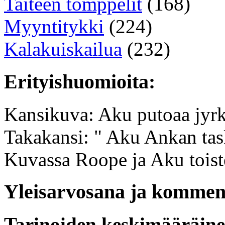
Taiteen tomppelit
(168)
Myyntitykki
(224)
Kalakuiskailua
(232)
Erityishuomioita:
Kansikuva: Aku putoaa jyrk
Takakansi: " Aku Ankan tas
Kuvassa Roope ja Aku toist
Yleisarvosana ja komment
Tarinoiden keskimääräin