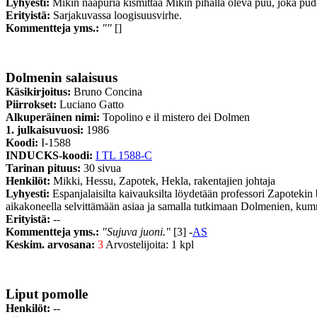
Lyhyesti:
Mikin naapuria kismittää Mikin pihalla oleva puu, joka pud
Erityistä:
Sarjakuvassa loogisuusvirhe.
Kommentteja yms.:
""
[]
Dolmenin salaisuus
Käsikirjoitus:
Bruno Concina
Piirrokset:
Luciano Gatto
Alkuperäinen nimi:
Topolino e il mistero dei Dolmen
1. julkaisuvuosi:
1986
Koodi:
I-1588
INDUCKS-koodi:
I TL 1588-C
Tarinan pituus:
30 sivua
Henkilöt:
Mikki, Hessu, Zapotek, Hekla, rakentajien johtaja
Lyhyesti:
Espanjalaisilta kaivauksilta löydetään professori Zapoteki
aikakoneella selvittämään asiaa ja samalla tutkimaan Dolmenien, kumm
Erityistä:
--
Kommentteja yms.:
"Sujuva juoni."
[3] -
AS
Keskim. arvosana:
3
Arvostelijoita: 1 kpl
Liput pomolle
Henkilöt:
--