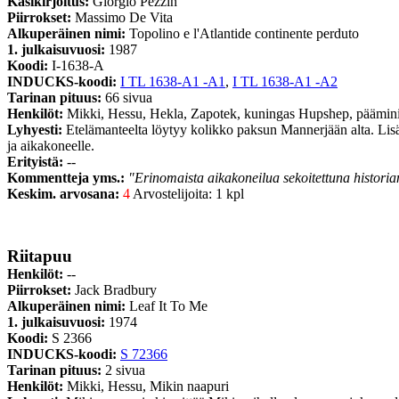
Käsikirjoitus:
Giorgio Pezzin
Piirrokset:
Massimo De Vita
Alkuperäinen nimi:
Topolino e l'Atlantide continente perduto
1. julkaisuvuosi:
1987
Koodi:
I-1638-A
INDUCKS-koodi:
I TL 1638-A1 -A1
,
I TL 1638-A1 -A2
Tarinan pituus:
66 sivua
Henkilöt:
Mikki, Hessu, Hekla, Zapotek, kuningas Hupshep, päämin
Lyhyesti:
Etelämanteelta löytyy kolikko paksun Mannerjään alta. Lisäks
ja aikakoneelle.
Erityistä:
--
Kommentteja yms.:
"Erinomaista aikakoneilua sekoitettuna historian
Keskim. arvosana:
4
Arvostelijoita: 1 kpl
Riitapuu
Henkilöt:
--
Piirrokset:
Jack Bradbury
Alkuperäinen nimi:
Leaf It To Me
1. julkaisuvuosi:
1974
Koodi:
S 2366
INDUCKS-koodi:
S 72366
Tarinan pituus:
2 sivua
Henkilöt:
Mikki, Hessu, Mikin naapuri