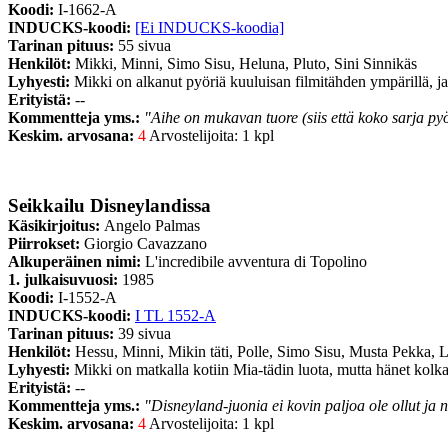
Koodi:
I-1662-A
INDUCKS-koodi:
[Ei INDUCKS-koodia]
Tarinan pituus:
55 sivua
Henkilöt:
Mikki, Minni, Simo Sisu, Heluna, Pluto, Sini Sinnikäs
Lyhyesti:
Mikki on alkanut pyöriä kuuluisan filmitähden ympärillä, ja 
Erityistä:
--
Kommentteja yms.:
"Aihe on mukavan tuore (siis että koko sarja py
Keskim. arvosana:
4
Arvostelijoita: 1 kpl
Seikkailu Disneylandissa
Käsikirjoitus:
Angelo Palmas
Piirrokset:
Giorgio Cavazzano
Alkuperäinen nimi:
L'incredibile avventura di Topolino
1. julkaisuvuosi:
1985
Koodi:
I-1552-A
INDUCKS-koodi:
I TL 1552-A
Tarinan pituus:
39 sivua
Henkilöt:
Hessu, Minni, Mikin täti, Polle, Simo Sisu, Musta Pekka, 
Lyhyesti:
Mikki on matkalla kotiin Mia-tädin luota, mutta hänet kolka
Erityistä:
--
Kommentteja yms.:
"Disneyland-juonia ei kovin paljoa ole ollut ja n
Keskim. arvosana:
4
Arvostelijoita: 1 kpl