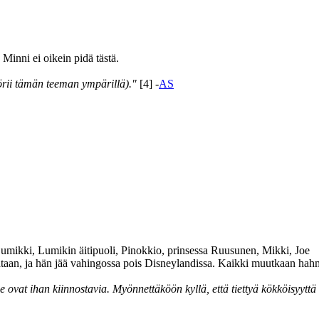
Minni ei oikein pidä tästä.
örii tämän teeman ympärillä)."
[4] -
AS
Lumikki, Lumikin äitipuoli, Pinokkio, prinsessa Ruusunen, Mikki, Joe
taan, ja hän jää vahingossa pois Disneylandissa. Kaikki muutkaan hahmot
e ovat ihan kiinnostavia. Myönnettäköön kyllä, että tiettyä kökköisyyttä 