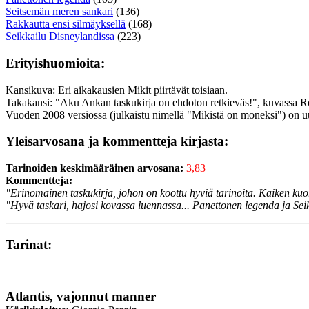
Seitsemän meren sankari
(136)
Rakkautta ensi silmäyksellä
(168)
Seikkailu Disneylandissa
(223)
Erityishuomioita:
Kansikuva: Eri aikakausien Mikit piirtävät toisiaan.
Takakansi: "Aku Ankan taskukirja on ehdoton retkieväs!", kuvassa R
Vuoden 2008 versiossa (julkaistu nimellä "Mikistä on moneksi") on u
Yleisarvosana ja kommentteja kirjasta:
Tarinoiden keskimääräinen arvosana:
3,83
Kommentteja:
"Erinomainen taskukirja, johon on koottu hyviä tarinoita. Kaiken kuorr
"Hyvä taskari, hajosi kovassa luennassa... Panettonen legenda ja Sei
Tarinat:
Atlantis, vajonnut manner