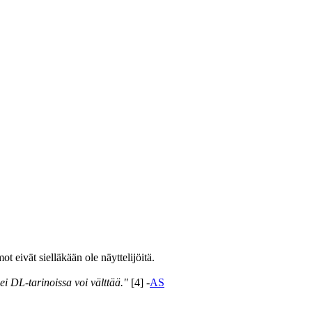
 eivät sielläkään ole näyttelijöitä.
ei DL-tarinoissa voi välttää."
[4] -
AS