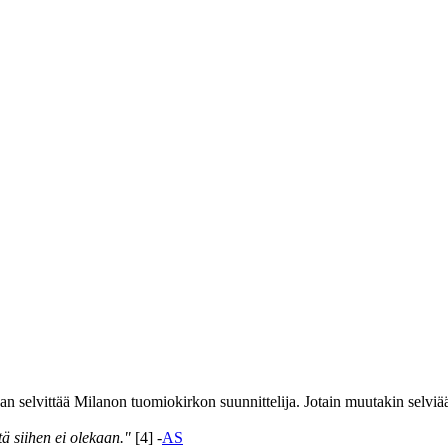
n selvittää Milanon tuomiokirkon suunnittelija. Jotain muutakin selviä
ä siihen ei olekaan."
[4] -
AS