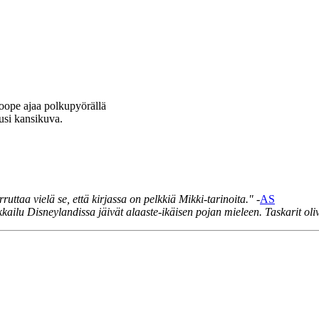
oope ajaa polkupyörällä
usi kansikuva.
uttaa vielä se, että kirjassa on pelkkiä Mikki-tarinoita."
-
AS
kkailu Disneylandissa jäivät alaaste-ikäisen pojan mieleen. Taskarit 