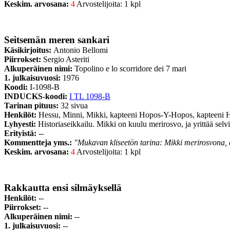
Keskim. arvosana:
4
Arvostelijoita: 1 kpl
Seitsemän meren sankari
Käsikirjoitus:
Antonio Bellomi
Piirrokset:
Sergio Asteriti
Alkuperäinen nimi:
Topolino e lo scorridore dei 7 mari
1. julkaisuvuosi:
1976
Koodi:
I-1098-B
INDUCKS-koodi:
I TL 1098-B
Tarinan pituus:
32 sivua
Henkilöt:
Hessu, Minni, Mikki, kapteeni Hopos-Y-Hopos, kapteeni 
Lyhyesti:
Historiaseikkailu. Mikki on kuulu merirosvo, ja yrittää selvi
Erityistä:
--
Kommentteja yms.:
"Mukavan kliseetön tarina: Mikki merirosvona, 
Keskim. arvosana:
4
Arvostelijoita: 1 kpl
Rakkautta ensi silmäyksellä
Henkilöt:
--
Piirrokset:
--
Alkuperäinen nimi:
--
1. julkaisuvuosi:
--