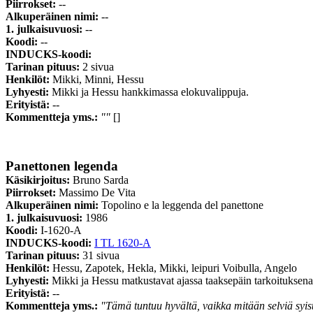
Piirrokset:
--
Alkuperäinen nimi:
--
1. julkaisuvuosi:
--
Koodi:
--
INDUCKS-koodi:
Tarinan pituus:
2 sivua
Henkilöt:
Mikki, Minni, Hessu
Lyhyesti:
Mikki ja Hessu hankkimassa elokuvalippuja.
Erityistä:
--
Kommentteja yms.:
""
[]
Panettonen legenda
Käsikirjoitus:
Bruno Sarda
Piirrokset:
Massimo De Vita
Alkuperäinen nimi:
Topolino e la leggenda del panettone
1. julkaisuvuosi:
1986
Koodi:
I-1620-A
INDUCKS-koodi:
I TL 1620-A
Tarinan pituus:
31 sivua
Henkilöt:
Hessu, Zapotek, Hekla, Mikki, leipuri Voibulla, Angelo
Lyhyesti:
Mikki ja Hessu matkustavat ajassa taaksepäin tarkoituksenaa
Erityistä:
--
Kommentteja yms.:
"Tämä tuntuu hyvältä, vaikka mitään selviä syist