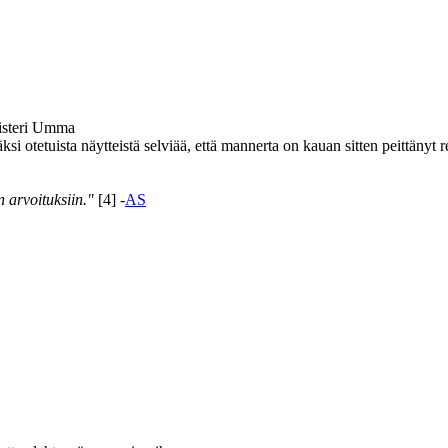
isteri Umma
i otetuista näytteistä selviää, että mannerta on kauan sitten peittänyt r
 arvoituksiin."
[4] -
AS