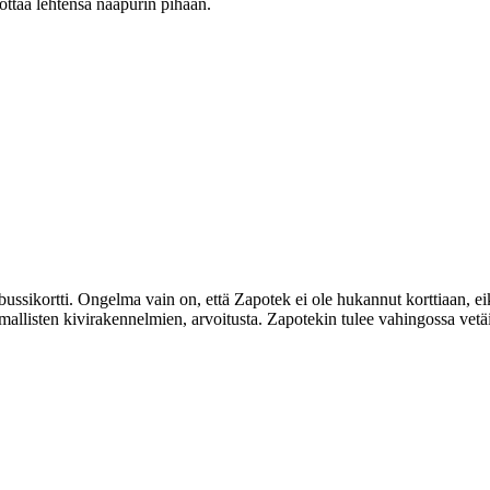
ottaa lehtensä naapurin pihaan.
n bussikortti. Ongelma vain on, että Zapotek ei ole hukannut korttiaan,
allisten kivirakennelmien, arvoitusta. Zapotekin tulee vahingossa vetä