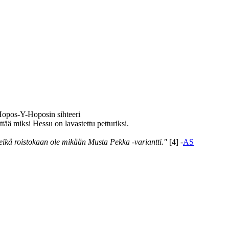
Hopos-Y-Hoposin sihteeri
ttää miksi Hessu on lavastettu petturiksi.
eikä roistokaan ole mikään Musta Pekka -variantti."
[4] -
AS