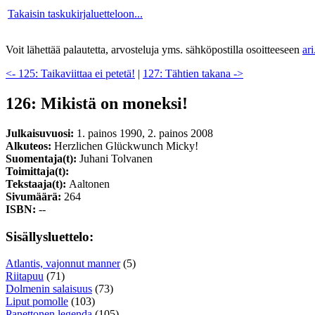
Takaisin taskukirjaluetteloon...
Voit lähettää palautetta, arvosteluja yms. sähköpostilla osoitteeseen
ar
<- 125: Taikaviittaa ei petetä!
|
127: Tähtien takana ->
126: Mikistä on moneksi!
Julkaisuvuosi:
1. painos 1990, 2. painos 2008
Alkuteos:
Herzlichen Glückwunch Micky!
Suomentaja(t):
Juhani Tolvanen
Toimittaja(t):
Tekstaaja(t):
Aaltonen
Sivumäärä:
264
ISBN:
--
Sisällysluettelo:
Atlantis, vajonnut manner
(5)
Riitapuu
(71)
Dolmenin salaisuus
(73)
Liput pomolle
(103)
Panettonen legenda
(105)