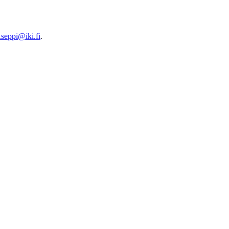
i.seppi@iki.fi
.