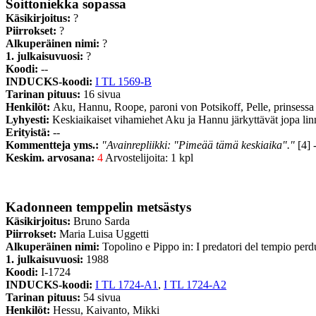
Soittoniekka sopassa
Käsikirjoitus:
?
Piirrokset:
?
Alkuperäinen nimi:
?
1. julkaisuvuosi:
?
Koodi:
--
INDUCKS-koodi:
I TL 1569-B
Tarinan pituus:
16 sivua
Henkilöt:
Aku, Hannu, Roope, paroni von Potsikoff, Pelle, prinsessa
Lyhyesti:
Keskiaikaiset vihamiehet Aku ja Hannu järkyttävät jopa li
Erityistä:
--
Kommentteja yms.:
"Avainrepliikki: "Pimeää tämä keskiaika"."
[4] 
Keskim. arvosana:
4
Arvostelijoita: 1 kpl
Kadonneen temppelin metsästys
Käsikirjoitus:
Bruno Sarda
Piirrokset:
Maria Luisa Uggetti
Alkuperäinen nimi:
Topolino e Pippo in: I predatori del tempio perd
1. julkaisuvuosi:
1988
Koodi:
I-1724
INDUCKS-koodi:
I TL 1724-A1
,
I TL 1724-A2
Tarinan pituus:
54 sivua
Henkilöt:
Hessu, Kaivanto, Mikki