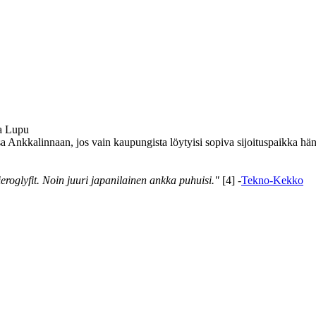
a Lupu
ansa Ankkalinnaan, jos vain kaupungista löytyisi sopiva sijoituspaikka 
roglyfit. Noin juuri japanilainen ankka puhuisi."
[4] -
Tekno-Kekko