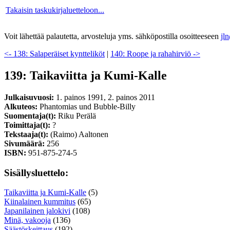
Takaisin taskukirjaluetteloon...
Voit lähettää palautetta, arvosteluja yms. sähköpostilla osoitteeseen
jl
<- 138: Salaperäiset kyntteliköt
|
140: Roope ja rahahirviö ->
139: Taikaviitta ja Kumi-Kalle
Julkaisuvuosi:
1. painos 1991, 2. painos 2011
Alkuteos:
Phantomias und Bubble-Billy
Suomentaja(t):
Riku Perälä
Toimittaja(t):
?
Tekstaaja(t):
(Raimo) Aaltonen
Sivumäärä:
256
ISBN:
951-875-274-5
Sisällysluettelo:
Taikaviitta ja Kumi-Kalle
(5)
Kiinalainen kummitus
(65)
Japanilainen jalokivi
(108)
Minä, vakooja
(136)
Säästöskeittaus
(192)