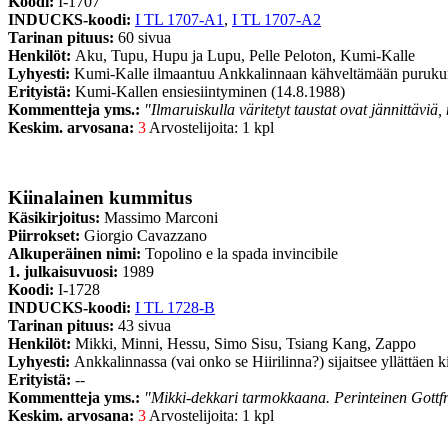
Koodi:
I-1707
INDUCKS-koodi:
I TL 1707-A1
,
I TL 1707-A2
Tarinan pituus:
60 sivua
Henkilöt:
Aku, Tupu, Hupu ja Lupu, Pelle Peloton, Kumi-Kalle
Lyhyesti:
Kumi-Kalle ilmaantuu Ankkalinnaan kähveltämään purukumi
Erityistä:
Kumi-Kallen ensiesiintyminen (14.8.1988)
Kommentteja yms.:
"Ilmaruiskulla väritetyt taustat ovat jännittäviä
Keskim. arvosana:
3
Arvostelijoita: 1 kpl
Kiinalainen kummitus
Käsikirjoitus:
Massimo Marconi
Piirrokset:
Giorgio Cavazzano
Alkuperäinen nimi:
Topolino e la spada invincibile
1. julkaisuvuosi:
1989
Koodi:
I-1728
INDUCKS-koodi:
I TL 1728-B
Tarinan pituus:
43 sivua
Henkilöt:
Mikki, Minni, Hessu, Simo Sisu, Tsiang Kang, Zappo
Lyhyesti:
Ankkalinnassa (vai onko se Hiirilinna?) sijaitsee yllättäen 
Erityistä:
--
Kommentteja yms.:
"Mikki-dekkari tarmokkaana. Perinteinen Gottfred
Keskim. arvosana:
3
Arvostelijoita: 1 kpl