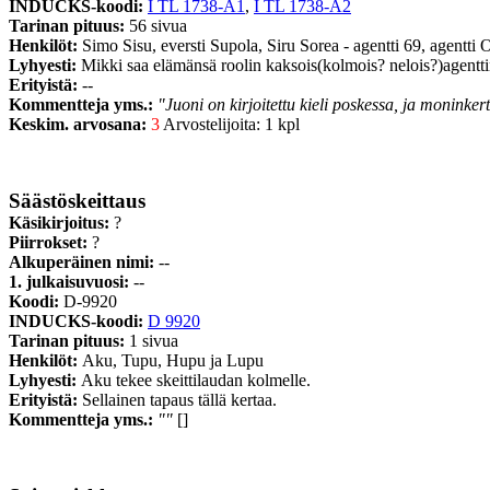
INDUCKS-koodi:
I TL 1738-A1
,
I TL 1738-A2
Tarinan pituus:
56 sivua
Henkilöt:
Simo Sisu, eversti Supola, Siru Sorea - agentti 69, agentti
Lyhyesti:
Mikki saa elämänsä roolin kaksois(kolmois? nelois?)agenttin
Erityistä:
--
Kommentteja yms.:
"Juoni on kirjoitettu kieli poskessa, ja moninker
Keskim. arvosana:
3
Arvostelijoita: 1 kpl
Säästöskeittaus
Käsikirjoitus:
?
Piirrokset:
?
Alkuperäinen nimi:
--
1. julkaisuvuosi:
--
Koodi:
D-9920
INDUCKS-koodi:
D 9920
Tarinan pituus:
1 sivua
Henkilöt:
Aku, Tupu, Hupu ja Lupu
Lyhyesti:
Aku tekee skeittilaudan kolmelle.
Erityistä:
Sellainen tapaus tällä kertaa.
Kommentteja yms.:
""
[]