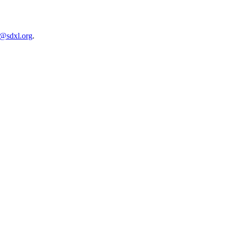
n@sdxl.org
.