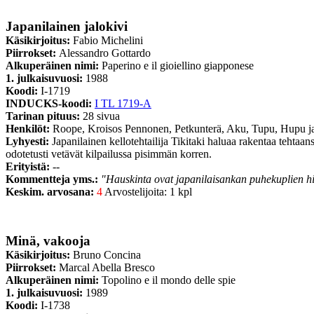
Japanilainen jalokivi
Käsikirjoitus:
Fabio Michelini
Piirrokset:
Alessandro Gottardo
Alkuperäinen nimi:
Paperino e il gioiellino giapponese
1. julkaisuvuosi:
1988
Koodi:
I-1719
INDUCKS-koodi:
I TL 1719-A
Tarinan pituus:
28 sivua
Henkilöt:
Roope, Kroisos Pennonen, Petkunterä, Aku, Tupu, Hupu j
Lyhyesti:
Japanilainen kellotehtailija Tikitaki haluaa rakentaa tehta
odotetusti vetävät kilpailussa pisimmän korren.
Erityistä:
--
Kommentteja yms.:
"Hauskinta ovat japanilaisankan puhekuplien hie
Keskim. arvosana:
4
Arvostelijoita: 1 kpl
Minä, vakooja
Käsikirjoitus:
Bruno Concina
Piirrokset:
Marcal Abella Bresco
Alkuperäinen nimi:
Topolino e il mondo delle spie
1. julkaisuvuosi:
1989
Koodi:
I-1738