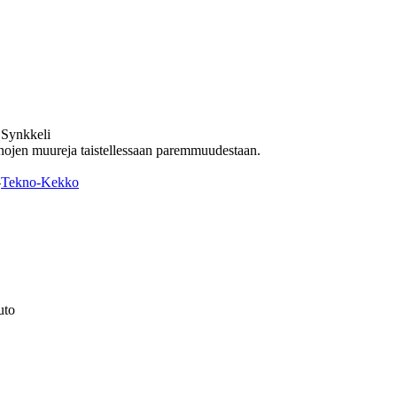
 Synkkeli
nnojen muureja taistellessaan paremmuudestaan.
-
Tekno-Kekko
uto