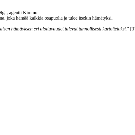
 Olga, agentti Kimmo
a, joka hämää kaikkia osapuolia ja tulee itsekin hämätyksi.
taisen hämäyksen eri ulottuvuudet tulevat tunnollisesti kartoitetuksi."
[3]