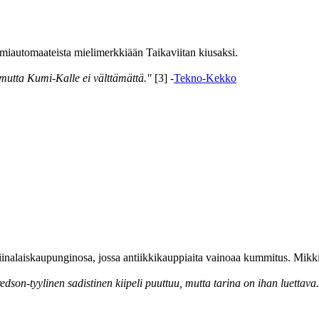
automaateista mielimerkkiään Taikaviitan kiusaksi.
, mutta Kumi-Kalle ei välttämättä."
[3] -
Tekno-Kekko
kiinalaiskaupunginosa, jossa antiikkikauppiaita vainoaa kummitus. Mikki 
son-tyylinen sadistinen kiipeli puuttuu, mutta tarina on ihan luettava