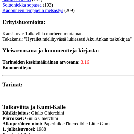
Soittoniekka sopassa
(193)
Kadonneen temppelin metsästys
(209)
Erityishuomioita:
Kansikuva: Taikaviitta murheen murtamana
Takakansi: "Hyräilet mielihyvästä lukiessasi Aku Ankan taskukirjaa"
Yleisarvosana ja kommentteja kirjasta:
Tarinoiden keskimääräinen arvosana:
3,16
Kommentteja:
Tarinat:
Taikaviitta ja Kumi-Kalle
Käsikirjoitus:
Giulio Chierchini
Piirrokset:
Giulio Chierchini
Alkuperäinen nimi:
Paperinik e l'incredibile Little Gum
1. julkaisuvuosi:
1988