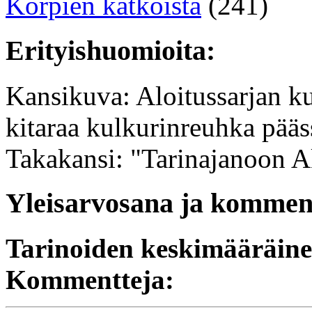
Korpien kätköistä
(241)
Erityishuomioita:
Kansikuva: Aloitussarjan k
kitaraa kulkurinreuhka pääs
Takakansi: "Tarinajanoon A
Yleisarvosana ja komment
Tarinoiden keskimääräin
Kommentteja: