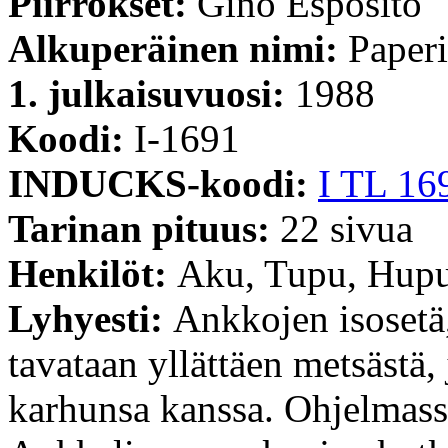
Piirrokset:
Gino Esposito
Alkuperäinen nimi:
Paperi
1. julkaisuvuosi:
1988
Koodi:
I-1691
INDUCKS-koodi:
I TL 16
Tarinan pituus:
22 sivua
Henkilöt:
Aku, Tupu, Hupu
Lyhyesti:
Ankkojen isosetä
tavataan yllättäen metsästä
karhunsa kanssa. Ohjelmass