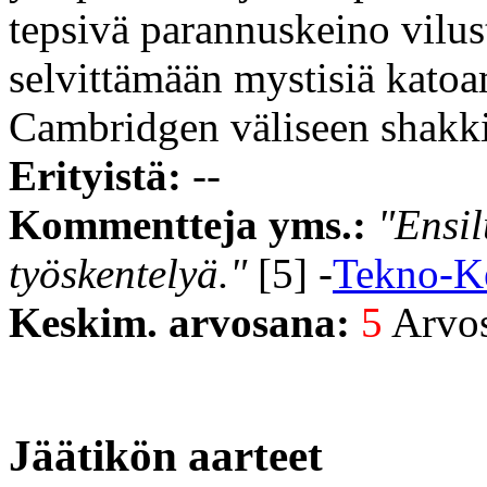
tepsivä parannuskeino vilus
selvittämään mystisiä katoam
Cambridgen väliseen shakki
Erityistä:
--
Kommentteja yms.:
"Ensil
työskentelyä."
[5] -
Tekno-K
Keskim. arvosana:
5
Arvost
Jäätikön aarteet