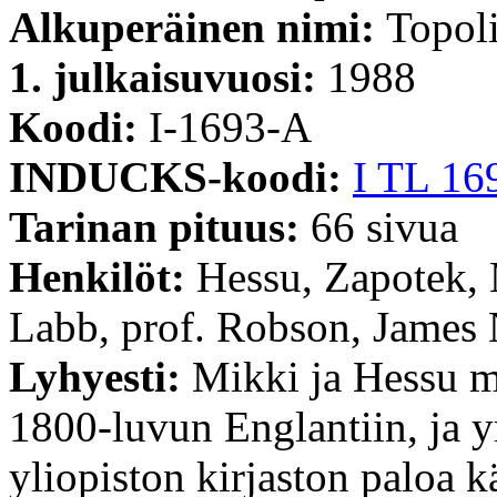
Alkuperäinen nimi:
Topoli
1. julkaisuvuosi:
1988
Koodi:
I-1693-A
INDUCKS-koodi:
I TL 16
Tarinan pituus:
66 sivua
Henkilöt:
Hessu, Zapotek, M
Labb, prof. Robson, James
Lyhyesti:
Mikki ja Hessu m
1800-luvun Englantiin, ja yr
yliopiston kirjaston paloa k