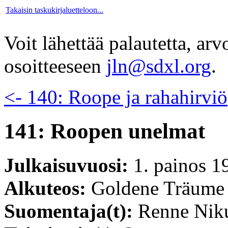
Takaisin taskukirjaluetteloon...
Voit lähettää palautetta, ar
osoitteeseen
jln@sdxl.org
.
<- 140: Roope ja rahahirviö
141: Roopen unelmat
Julkaisuvuosi:
1. painos 1
Alkuteos:
Goldene Träume
Suomentaja(t):
Renne Nik