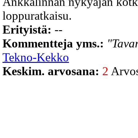
Ankkalinnan nykyajan kotko
loppuratkaisu.
Erityistä:
--
Kommentteja yms.:
"Tavan
Tekno-Kekko
Keskim. arvosana:
2
Arvost