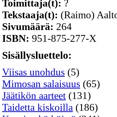
Toimittaja(t):
?
Tekstaaja(t):
(Raimo) Aalt
Sivumäärä:
264
ISBN:
951-875-277-X
Sisällysluettelo:
Viisas unohdus
(5)
Mimosan salaisuus
(65)
Jäätikön aarteet
(131)
Taidetta kiskoilla
(186)