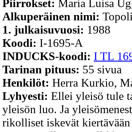
Piirrokset:
Maria Luisa Ug
Alkuperäinen nimi:
Topoli
1. julkaisuvuosi:
1988
Koodi:
I-1695-A
INDUCKS-koodi:
I TL 16
Tarinan pituus:
55 sivua
Henkilöt:
Herra Kurkio, M
Lyhyesti:
Ellei yleisö tule 
yleisön luo. Ja yleisömenest
rikolliset iskevät kiertävää