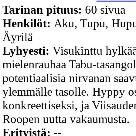
Tarinan pituus:
60 sivua
Henkilöt:
Aku, Tupu, Hupu
Äyrilä
Lyhyesti:
Visukinttu hylkä
mielenrauhaa Tabu-tasangolt
potentiaalisia nirvanan saa
ylemmälle tasolle. Hyppy o
konkreettiseksi, ja Viisaude
Roopen uutta vakaumusta.
Erityistä:
--