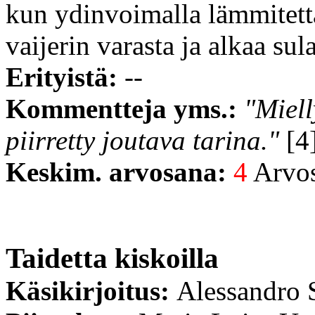
kun ydinvoimalla lämmitettä
vaijerin varasta ja alkaa sul
Erityistä:
--
Kommentteja yms.:
"Miell
piirretty joutava tarina."
[4]
Keskim. arvosana:
4
Arvost
Taidetta kiskoilla
Käsikirjoitus:
Alessandro S