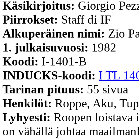
Käsikirjoitus:
Giorgio Pez
Piirrokset:
Staff di IF
Alkuperäinen nimi:
Zio Pa
1. julkaisuvuosi:
1982
Koodi:
I-1401-B
INDUCKS-koodi:
I TL 14
Tarinan pituus:
55 sivua
Henkilöt:
Roppe, Aku, Tup
Lyhyesti:
Roopen loistava i
on vähällä johtaa maailmanl