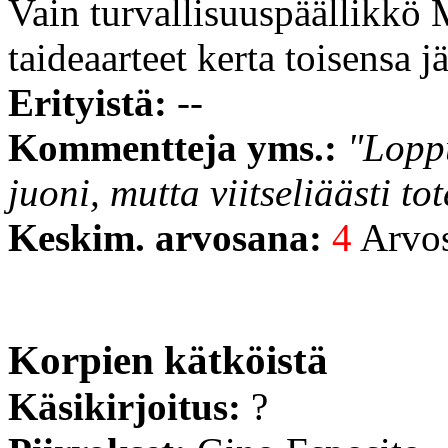
Vain turvallisuuspäällikkö 
taideaarteet kerta toisensa j
Erityistä:
--
Kommentteja yms.:
"Loppu
juoni, mutta viitseliäästi to
Keskim. arvosana:
4
Arvost
Korpien kätköistä
Käsikirjoitus:
?