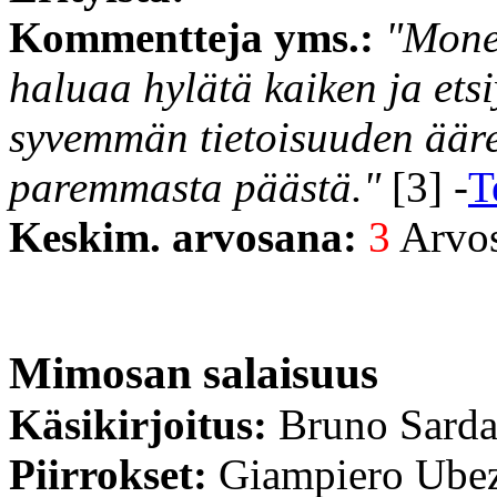
Kommentteja yms.:
"Mone
haluaa hylätä kaiken ja e
syvemmän tietoisuuden ääre
paremmasta päästä."
[3] -
T
Keskim. arvosana:
3
Arvost
Mimosan salaisuus
Käsikirjoitus:
Bruno Sard
Piirrokset:
Giampiero Ube