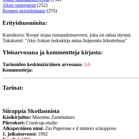
Akun superjarrut
(252)
Roopen neronleimaus
(255)
Erityishuomioita:
Kansikuva: Roope nojaa runsaudensarveen, joka on rahaa täynnä.
Takakansi: "Aku Ankan taskukirja antaa lisäpontta lirkutteluun"
Yleisarvosana ja kommentteja kirjasta:
Tarinoiden keskimääräinen arvosana:
3,6
Kommentteja:
Tarinat:
Siirappia Skotlannista
Käsikirjoitus:
Massimo Zammattaro
Piirrokset:
Comicup-studio
Alkuperäinen nimi:
Zio Paperone e il mistero sciropposo
1. julkaisuvuosi:
1992