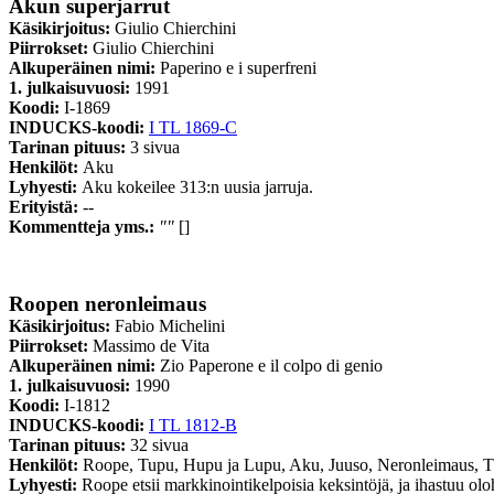
Akun superjarrut
Käsikirjoitus:
Giulio Chierchini
Piirrokset:
Giulio Chierchini
Alkuperäinen nimi:
Paperino e i superfreni
1. julkaisuvuosi:
1991
Koodi:
I-1869
INDUCKS-koodi:
I TL 1869-C
Tarinan pituus:
3 sivua
Henkilöt:
Aku
Lyhyesti:
Aku kokeilee 313:n uusia jarruja.
Erityistä:
--
Kommentteja yms.:
""
[]
Roopen neronleimaus
Käsikirjoitus:
Fabio Michelini
Piirrokset:
Massimo de Vita
Alkuperäinen nimi:
Zio Paperone e il colpo di genio
1. julkaisuvuosi:
1990
Koodi:
I-1812
INDUCKS-koodi:
I TL 1812-B
Tarinan pituus:
32 sivua
Henkilöt:
Roope, Tupu, Hupu ja Lupu, Aku, Juuso, Neronleimaus, Tä
Lyhyesti:
Roope etsii markkinointikelpoisia keksintöjä, ja ihastuu oloh