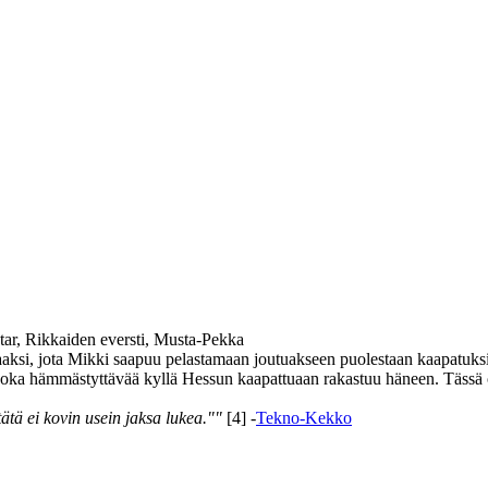
tar, Rikkaiden eversti, Musta-Pekka
aaksi, jota Mikki saapuu pelastamaan joutuakseen puolestaan kaapatuksi,
a, joka hämmästyttävää kyllä Hessun kaapattuaan rakastuu häneen. Tässä
tä ei kovin usein jaksa lukea.""
[4] -
Tekno-Kekko