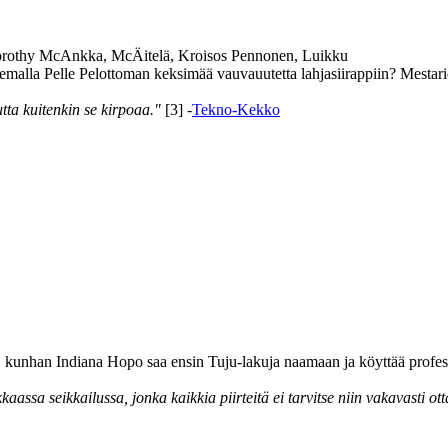
Dorothy McAnkka, McÄitelä, Kroisos Pennonen, Luikku
malla Pelle Pelottoman keksimää vauvauutetta lahjasiirappiin? Mestarie
utta kuitenkin se kirpoaa."
[3] -
Tekno-Kekko
ja, kunhan Indiana Hopo saa ensin Tuju-lakuja naamaan ja köyttää profe
assa seikkailussa, jonka kaikkia piirteitä ei tarvitse niin vakavasti ott