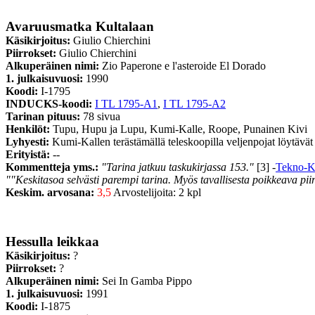
Avaruusmatka Kultalaan
Käsikirjoitus:
Giulio Chierchini
Piirrokset:
Giulio Chierchini
Alkuperäinen nimi:
Zio Paperone e l'asteroide El Dorado
1. julkaisuvuosi:
1990
Koodi:
I-1795
INDUCKS-koodi:
I TL 1795-A1
,
I TL 1795-A2
Tarinan pituus:
78 sivua
Henkilöt:
Tupu, Hupu ja Lupu, Kumi-Kalle, Roope, Punainen Kivi
Lyhyesti:
Kumi-Kallen terästämällä teleskoopilla veljenpojat löytävä
Erityistä:
--
Kommentteja yms.:
"Tarina jatkuu taskukirjassa 153."
[3] -
Tekno-K
""Keskitasoa selvästi parempi tarina. Myös tavallisesta poikkeava piirr
Keskim. arvosana:
3,5
Arvostelijoita: 2 kpl
Hessulla leikkaa
Käsikirjoitus:
?
Piirrokset:
?
Alkuperäinen nimi:
Sei In Gamba Pippo
1. julkaisuvuosi:
1991
Koodi:
I-1875