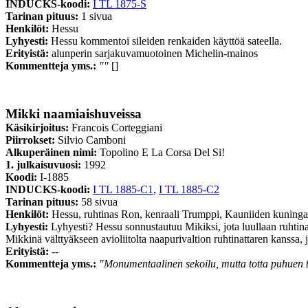
INDUCKS-koodi:
I TL 1875-S
Tarinan pituus:
1 sivua
Henkilöt:
Hessu
Lyhyesti:
Hessu kommentoi sileiden renkaiden käyttöä sateella.
Erityistä:
alunperin sarjakuvamuotoinen Michelin-mainos
Kommentteja yms.:
""
[]
Mikki naamiaishuveissa
Käsikirjoitus:
Francois Corteggiani
Piirrokset:
Silvio Camboni
Alkuperäinen nimi:
Topolino E La Corsa Del Si!
1. julkaisuvuosi:
1992
Koodi:
I-1885
INDUCKS-koodi:
I TL 1885-C1
,
I TL 1885-C2
Tarinan pituus:
58 sivua
Henkilöt:
Hessu, ruhtinas Ron, kenraali Trumppi, Kauniiden kuninga
Lyhyesti:
Lyhyesti? Hessu sonnustautuu Mikiksi, jota luullaan ruhtin
Mikkinä välttyäkseen avioliitolta naapurivaltion ruhtinattaren kanss
Erityistä:
--
Kommentteja yms.:
"Monumentaalinen sekoilu, mutta totta puhuen tä