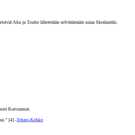
tsivät Aku ja Touho lähetetään selvittämään asiaa Skotlantiin.
ssori Kaivannon.
aa."
[4] -
Tekno-Kekko