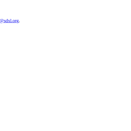
n@sdxl.org
.