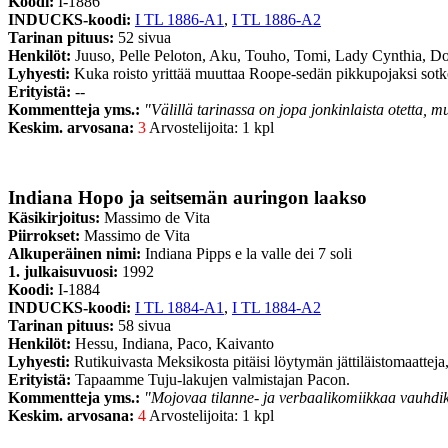
Koodi:
I-1886
INDUCKS-koodi:
I TL 1886-A1
,
I TL 1886-A2
Tarinan pituus:
52 sivua
Henkilöt:
Juuso, Pelle Peloton, Aku, Touho, Tomi, Lady Cynthia, 
Lyhyesti:
Kuka roisto yrittää muuttaa Roope-sedän pikkupojaksi sotke
Erityistä:
--
Kommentteja yms.:
"Välillä tarinassa on jopa jonkinlaista otetta, m
Keskim. arvosana:
3
Arvostelijoita: 1 kpl
Indiana Hopo ja seitsemän auringon laakso
Käsikirjoitus:
Massimo de Vita
Piirrokset:
Massimo de Vita
Alkuperäinen nimi:
Indiana Pipps e la valle dei 7 soli
1. julkaisuvuosi:
1992
Koodi:
I-1884
INDUCKS-koodi:
I TL 1884-A1
,
I TL 1884-A2
Tarinan pituus:
58 sivua
Henkilöt:
Hessu, Indiana, Paco, Kaivanto
Lyhyesti:
Rutikuivasta Meksikosta pitäisi löytymän jättiläistomaatte
Erityistä:
Tapaamme Tuju-lakujen valmistajan Pacon.
Kommentteja yms.:
"Mojovaa tilanne- ja verbaalikomiikkaa vauhdikka
Keskim. arvosana:
4
Arvostelijoita: 1 kpl