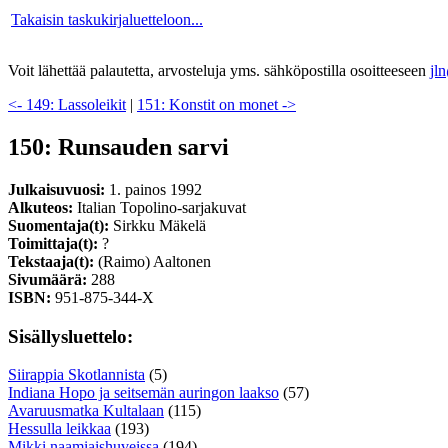
Takaisin taskukirjaluetteloon...
Voit lähettää palautetta, arvosteluja yms. sähköpostilla osoitteeseen
jl
<- 149: Lassoleikit
|
151: Konstit on monet ->
150: Runsauden sarvi
Julkaisuvuosi:
1. painos 1992
Alkuteos:
Italian Topolino-sarjakuvat
Suomentaja(t):
Sirkku Mäkelä
Toimittaja(t):
?
Tekstaaja(t):
(Raimo) Aaltonen
Sivumäärä:
288
ISBN:
951-875-344-X
Sisällysluettelo:
Siirappia Skotlannista
(5)
Indiana Hopo ja seitsemän auringon laakso
(57)
Avaruusmatka Kultalaan
(115)
Hessulla leikkaa
(193)
Mikki naamiaishuveissa
(194)