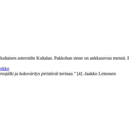
t kultaisen asteroidin Kultalan. Pakkohan sinne on ankkasuvun mennä. 
ekko
osjälki ja kokoväritys piristävät tarinaa."
[4] -Jaakko Leinonen