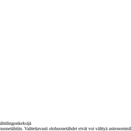
htilingonkeksijä
uonetähtiin. Valitettavasti olohuonetähdet eivät voi välttyä astronomisilt