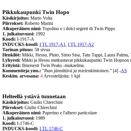
Pikkukaupunki Twin Hopo
Käsikirjoitus:
Mario Volta
Piirrokset:
Roberto Marini
Alkuperäinen nimi:
Topolino e i dolci segreti di Twin Pipps
1. julkaisuvuosi:
1992
Koodi:
I-1917-A
INDUCKS-koodi:
I TL 1917-A1
,
I TL 1917-A2
Tarinan pituus:
58 sivua
Henkilöt:
Mikki, Hessu, Pluto, Simo Sisu, Tatu Tappi, Laura Palmu, 
Lyhyesti:
Mikki ja Hessu matkustavat pikkukaupunki Twin Hopoon rat
Erityistä:
Ilmeisesti Twin Peaks -mukaelma.
Kommentteja yms.:
"Ihan jännittävä ja mielenkiintoinen."
[4] -
AS
Keskim. arvosana:
4
Arvostelijoita: 1 kpl
Helteellä ystävä tunnetaan
Käsikirjoitus:
Giulio Chierchini
Piirrokset:
Giulio Chierchini
Alkuperäinen nimi:
Paperino e l'albero particolare
1. julkaisuvuosi:
1989
Koodi:
I-1746-C
INDUCKS-koodi:
I TL 1746-C