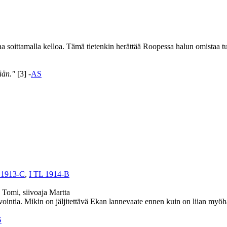
a soittamalla kelloa. Tämä tietenkin herättää Roopessa halun omistaa tuo
ään."
[3] -
AS
 1913-C
,
I TL 1914-B
 Tomi, siivoaja Martta
ointia. Mikin on jäljitettävä Ekan lannevaate ennen kuin on liian myöhä
S