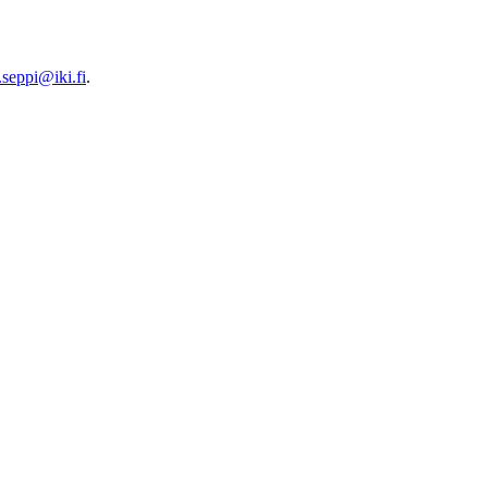
i.seppi@iki.fi
.