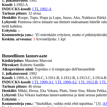
1. julkaisuvuosi:
1992
Koodi:
I-1902-A
INDUCKS-koodi:
I TL 1902-A
Tarinan pituus:
32 sivua
Henkilöt:
Roope, Tupu, Hupu ja Lupu, Juuso, Aku, Nukkuva Härkä
Lyhyesti:
Puistossa oleva intiaani saa ihmiset maksamaan hänelle raha
tiedä kaikkea.
Erityistä:
--
Kommentteja yms.:
"Ei mitenkään erityinen, mutta ei pitkästyttäväk
Keskim. arvosana:
3
Arvostelijoita: 1 kpl
Ihmeellinen lannevaate
Käsikirjoitus:
Massimo Marconi
Piirrokset:
Roberto Santillo
Alkuperäinen nimi:
Topolino e il rompicapo dell'inesauribile
1. julkaisuvuosi:
1992
Koodi:
I-1909-A, I-1910-C, I-1911-B, I-1912-B, I-1913-C, I-1914-B
INDUCKS-koodi:
I TL 1909-A1
,
I TL 1909-A2
,
I TL 1912-B
,
I TL
Tarinan pituus:
46 sivua
Henkilöt:
Mikki, Hessu, Eka Vekara, Pluto, Simo Sisu, Musta Pekka,
Lyhyesti:
Eka Vekara kadottaa lannevaatteensa ja tästä seuraa pahoinv
Erityistä:
--
Kommentteja yms.:
"Vauhdikas, vaikka mitä ehtii tapahtua."
[3] -
A