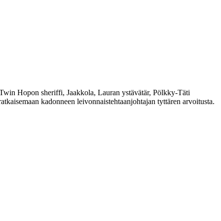
Twin Hopon sheriffi, Jaakkola, Lauran ystävätär, Pölkky-Täti
kaisemaan kadonneen leivonnaistehtaanjohtajan tyttären arvoitusta.