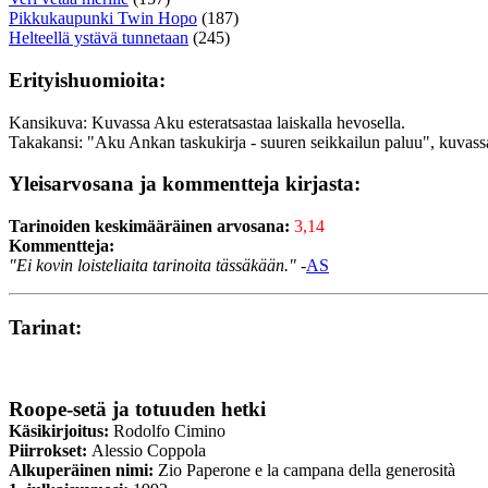
Pikkukaupunki Twin Hopo
(187)
Helteellä ystävä tunnetaan
(245)
Erityishuomioita:
Kansikuva: Kuvassa Aku esteratsastaa laiskalla hevosella.
Takakansi: "Aku Ankan taskukirja - suuren seikkailun paluu", kuvas
Yleisarvosana ja kommentteja kirjasta:
Tarinoiden keskimääräinen arvosana:
3,14
Kommentteja:
"Ei kovin loisteliaita tarinoita tässäkään."
-
AS
Tarinat:
Roope-setä ja totuuden hetki
Käsikirjoitus:
Rodolfo Cimino
Piirrokset:
Alessio Coppola
Alkuperäinen nimi:
Zio Paperone e la campana della generosità