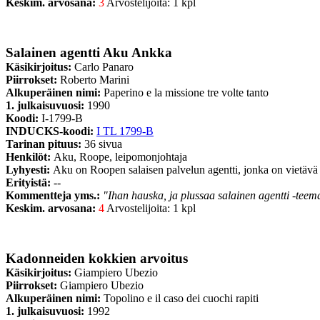
Keskim. arvosana:
3
Arvostelijoita: 1 kpl
Salainen agentti Aku Ankka
Käsikirjoitus:
Carlo Panaro
Piirrokset:
Roberto Marini
Alkuperäinen nimi:
Paperino e la missione tre volte tanto
1. julkaisuvuosi:
1990
Koodi:
I-1799-B
INDUCKS-koodi:
I TL 1799-B
Tarinan pituus:
36 sivua
Henkilöt:
Aku, Roope, leipomonjohtaja
Lyhyesti:
Aku on Roopen salaisen palvelun agentti, jonka on vietävä 
Erityistä:
--
Kommentteja yms.:
"Ihan hauska, ja plussaa salainen agentti -teem
Keskim. arvosana:
4
Arvostelijoita: 1 kpl
Kadonneiden kokkien arvoitus
Käsikirjoitus:
Giampiero Ubezio
Piirrokset:
Giampiero Ubezio
Alkuperäinen nimi:
Topolino e il caso dei cuochi rapiti
1. julkaisuvuosi:
1992