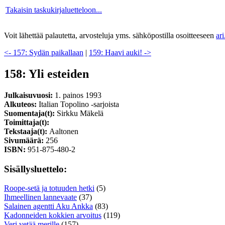
Takaisin taskukirjaluetteloon...
Voit lähettää palautetta, arvosteluja yms. sähköpostilla osoitteeseen
ar
<- 157: Sydän paikallaan
|
159: Haavi auki! ->
158: Yli esteiden
Julkaisuvuosi:
1. painos 1993
Alkuteos:
Italian Topolino -sarjoista
Suomentaja(t):
Sirkku Mäkelä
Toimittaja(t):
Tekstaaja(t):
Aaltonen
Sivumäärä:
256
ISBN:
951-875-480-2
Sisällysluettelo:
Roope-setä ja totuuden hetki
(5)
Ihmeellinen lannevaate
(37)
Salainen agentti Aku Ankka
(83)
Kadonneiden kokkien arvoitus
(119)
Veri vetää merille
(157)