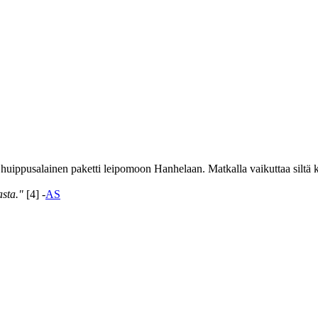
huippusalainen paketti leipomoon Hanhelaan. Matkalla vaikuttaa siltä k
asta."
[4] -
AS