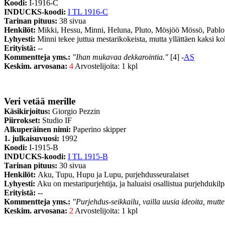
Koodi:
I-1916-C
INDUCKS-koodi:
I TL 1916-C
Tarinan pituus:
38 sivua
Henkilöt:
Mikki, Hessu, Minni, Heluna, Pluto, Mösjöö Mössö, Pablo
Lyhyesti:
Minni tekee juttua mestarikokeista, mutta yllättäen kaksi kok
Erityistä:
--
Kommentteja yms.:
"Ihan mukavaa dekkarointia."
[4] -
AS
Keskim. arvosana:
4
Arvostelijoita: 1 kpl
Veri vetää merille
Käsikirjoitus:
Giorgio Pezzin
Piirrokset:
Studio IF
Alkuperäinen nimi:
Paperino skipper
1. julkaisuvuosi:
1992
Koodi:
I-1915-B
INDUCKS-koodi:
I TL 1915-B
Tarinan pituus:
30 sivua
Henkilöt:
Aku, Tupu, Hupu ja Lupu, purjehdusseuralaiset
Lyhyesti:
Aku on mestaripurjehtija, ja haluaisi osallistua purjehdukilp
Erityistä:
--
Kommentteja yms.:
"Purjehdus-seikkailu, vailla uusia ideoita, muttei 
Keskim. arvosana:
2
Arvostelijoita: 1 kpl