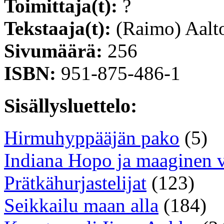
Toimittaja(t):
?
Tekstaaja(t):
(Raimo) Aalt
Sivumäärä:
256
ISBN:
951-875-486-1
Sisällysluettelo:
Hirmuhyppääjän pako
(5)
Indiana Hopo ja maaginen v
Prätkähurjastelijat
(123)
Seikkailu maan alla
(184)