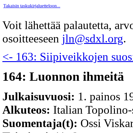
Takaisin taskukirjaluetteloon...
Voit lähettää palautetta, ar
osoitteeseen
jln@sdxl.org
.
<- 163: Siipiveikkojen suos
164: Luonnon ihmeitä
Julkaisuvuosi:
1. painos 1
Alkuteos:
Italian Topolino-
Suomentaja(t):
Ossi Viskar