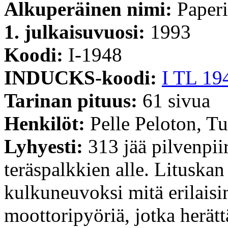
Alkuperäinen nimi:
Paperi
1. julkaisuvuosi:
1993
Koodi:
I-1948
INDUCKS-koodi:
I TL 19
Tarinan pituus:
61 sivua
Henkilöt:
Pelle Peloton, T
Lyhyesti:
313 jää pilvenpii
teräspalkkien alle. Lituskan 
kulkuneuvoksi mitä erilaisi
moottoripyöriä, jotka herätt