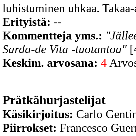
luhistuminen uhkaa. Takaa-a
Erityistä:
--
Kommentteja yms.:
"Jälle
Sarda-de Vita -tuotantoa"
[
Keskim. arvosana:
4
Arvost
Prätkähurjastelijat
Käsikirjoitus:
Carlo Genti
Piirrokset:
Francesco Guerr