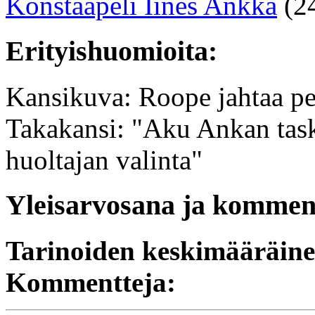
Konstaapeli Iines Ankka
(2
Erityishuomioita:
Kansikuva: Roope jahtaa per
Takakansi: "Aku Ankan task
huoltajan valinta"
Yleisarvosana ja komment
Tarinoiden keskimääräin
Kommentteja: