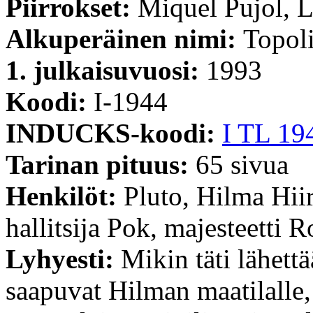
Piirrokset:
Miquel Pujol, 
Alkuperäinen nimi:
Topoli
1. julkaisuvuosi:
1993
Koodi:
I-1944
INDUCKS-koodi:
I TL 19
Tarinan pituus:
65 sivua
Henkilöt:
Pluto, Hilma Hii
hallitsija Pok, majesteetti 
Lyhyesti:
Mikin täti lähett
saapuvat Hilman maatilalle, 