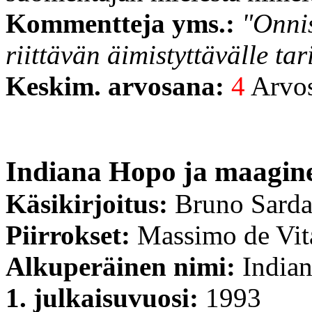
Kommentteja yms.:
"Onnis
riittävän äimistyttävälle tar
Keskim. arvosana:
4
Arvost
Indiana Hopo ja maagine
Käsikirjoitus:
Bruno Sard
Piirrokset:
Massimo de Vit
Alkuperäinen nimi:
Indian
1. julkaisuvuosi:
1993