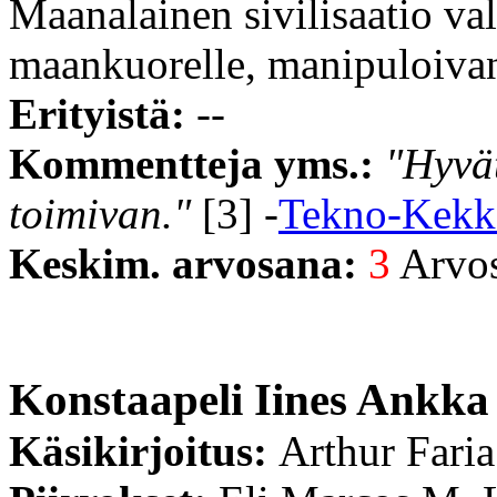
Maanalainen sivilisaatio v
maankuorelle, manipuloivan
Erityistä:
--
Kommentteja yms.:
"Hyvät
toimivan."
[3] -
Tekno-Kekk
Keskim. arvosana:
3
Arvost
Konstaapeli Iines Ankka
Käsikirjoitus:
Arthur Faria 