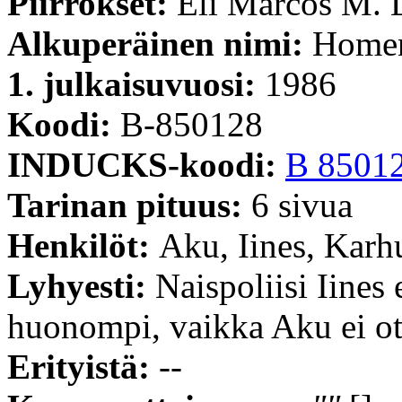
Piirrokset:
Eli Marcos M. 
Alkuperäinen nimi:
Homen
1. julkaisuvuosi:
1986
Koodi:
B-850128
INDUCKS-koodi:
B 8501
Tarinan pituus:
6 sivua
Henkilöt:
Aku, Iines, Karh
Lyhyesti:
Naispoliisi Iines
huonompi, vaikka Aku ei ot
Erityistä:
--