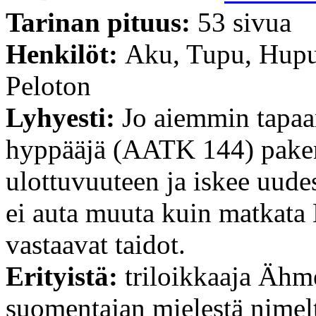
Tarinan pituus:
53 sivua
Henkilöt:
Aku, Tupu, Hupu 
Peloton
Lyhyesti:
Jo aiemmin tapaa
hyppääjä (AATK 144) paken
ulottuvuuteen ja iskee uu
ei auta muuta kuin matkata 
vastaavat taidot.
Erityistä:
triloikkaaja Ähm
suomentajan mielestä nimel