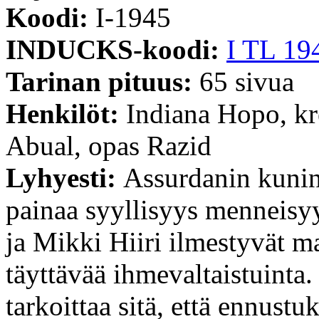
Koodi:
I-1945
INDUCKS-koodi:
I TL 19
Tarinan pituus:
65 sivua
Henkilöt:
Indiana Hopo, kr
Abual, opas Razid
Lyhyesti:
Assurdanin kunin
painaa syyllisyys menneisy
ja Mikki Hiiri ilmestyvät ma
täyttävää ihmevaltaistuinta
tarkoittaa sitä, että ennus