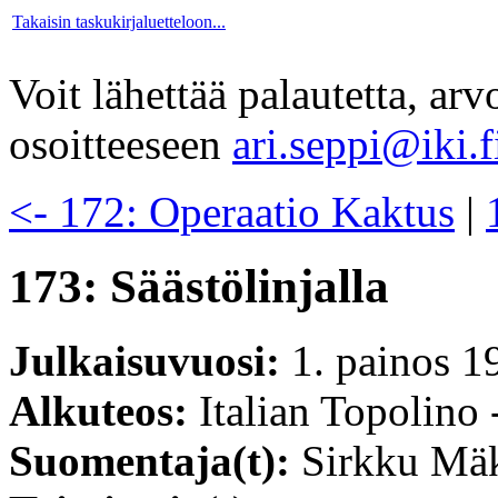
Takaisin taskukirjaluetteloon...
Voit lähettää palautetta, ar
osoitteeseen
ari.seppi@iki.f
<- 172: Operaatio Kaktus
|
173: Säästölinjalla
Julkaisuvuosi:
1. painos 1
Alkuteos:
Italian Topolino 
Suomentaja(t):
Sirkku Mä