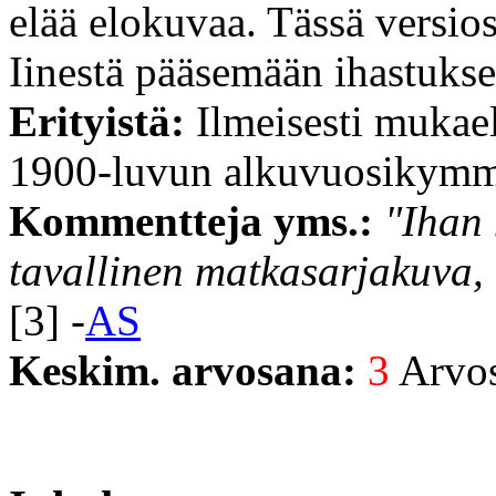
elää elokuvaa. Tässä versios
Iinestä pääsemään ihastuks
Erityistä:
Ilmeisesti mukae
1900-luvun alkuvuosikymm
Kommentteja yms.:
"Ihan 
tavallinen matkasarjakuva,
[3] -
AS
Keskim. arvosana:
3
Arvost