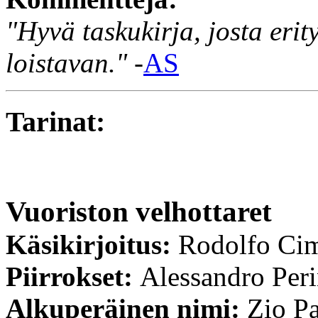
"Hyvä taskukirja, josta erit
loistavan."
-
AS
Tarinat:
Vuoriston velhottaret
Käsikirjoitus:
Rodolfo Ci
Piirrokset:
Alessandro Per
Alkuperäinen nimi:
Zio Pa