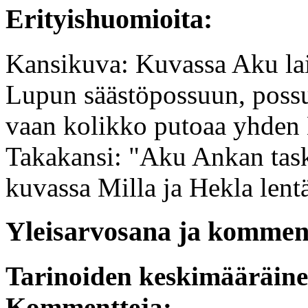
Erityishuomioita:
Kansikuva: Kuvassa Aku lai
Lupun säästöpossuun, possu
vaan kolikko putoaa yhden
Takakansi: "Aku Ankan tasku
kuvassa Milla ja Hekla lentä
Yleisarvosana ja komment
Tarinoiden keskimääräin
Kommentteja: