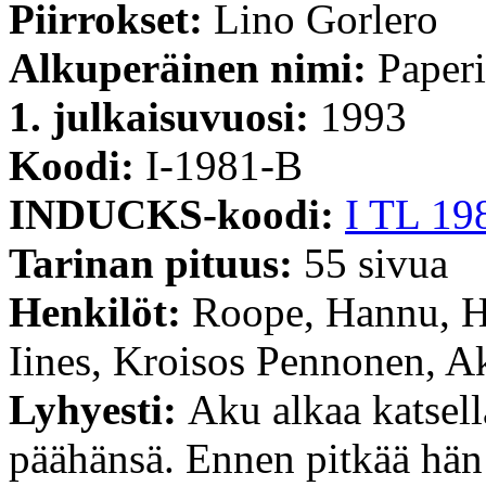
Piirrokset:
Lino Gorlero
Alkuperäinen nimi:
Paper
1. julkaisuvuosi:
1993
Koodi:
I-1981-B
INDUCKS-koodi:
I TL 19
Tarinan pituus:
55 sivua
Henkilöt:
Roope, Hannu, H
Iines, Kroisos Pennonen, A
Lyhyesti:
Aku alkaa katsel
päähänsä. Ennen pitkää hän 