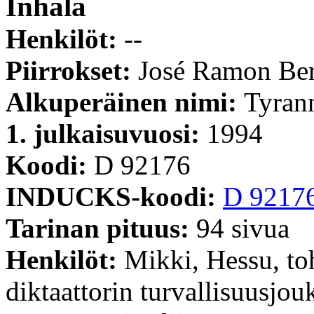
Inhala
Henkilöt:
--
Piirrokset:
José Ramon Be
Alkuperäinen nimi:
Tyran
1. julkaisuvuosi:
1994
Koodi:
D 92176
INDUCKS-koodi:
D 9217
Tarinan pituus:
94 sivua
Henkilöt:
Mikki, Hessu, toh
diktaattorin turvallisuusjo