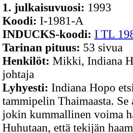
1. julkaisuvuosi:
1993
Koodi:
I-1981-A
INDUCKS-koodi:
I TL 19
Tarinan pituus:
53 sivua
Henkilöt:
Mikki, Indiana H
johtaja
Lyhyesti:
Indiana Hopo ets
tammipelin Thaimaasta. Se a
jokin kummallinen voima ha
Huhutaan, että tekijän haam