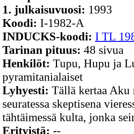
1. julkaisuvuosi:
1993
Koodi:
I-1982-A
INDUCKS-koodi:
I TL 19
Tarinan pituus:
48 sivua
Henkilöt:
Tupu, Hupu ja L
pyramitanialaiset
Lyhyesti:
Tällä kertaa Aku
seuratessa skeptisena vieres
tähtäimessä kulta, jonka seir
Erityistä:
--