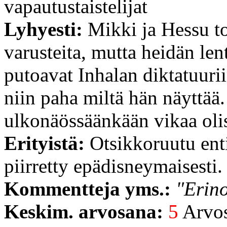
vapautustaistelijat
Lyhyesti:
Mikki ja Hessu to
varusteita, mutta heidän len
putoavat Inhalan diktatuurii
niin paha miltä hän näyttää. 
ulkonäössäänkään vikaa olis
Erityistä:
Otsikkoruutu ent
piirretty epädisneymaisesti.
Kommentteja yms.:
"Erino
Keskim. arvosana:
5
Arvost