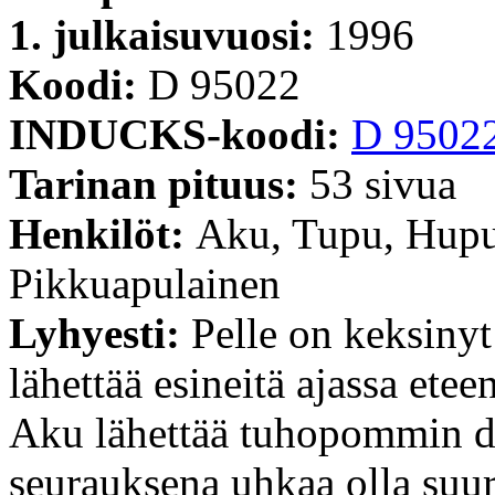
1. julkaisuvuosi:
1996
Koodi:
D 95022
INDUCKS-koodi:
D 9502
Tarinan pituus:
53 sivua
Henkilöt:
Aku, Tupu, Hupu 
Pikkuapulainen
Lyhyesti:
Pelle on keksiny
lähettää esineitä ajassa ete
Aku lähettää tuhopommin di
seurauksena uhkaa olla suur