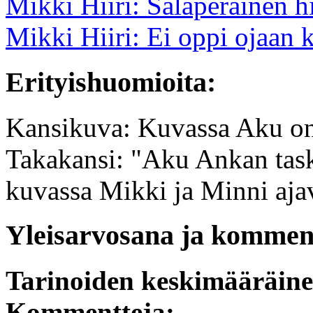
Mikki Hiiri: Salaperäinen h
Mikki Hiiri: Ei oppi ojaan 
Erityishuomioita:
Kansikuva: Kuvassa Aku on
Takakansi: "Aku Ankan tasku
kuvassa Mikki ja Minni ajav
Yleisarvosana ja komment
Tarinoiden keskimääräin
Kommentteja: