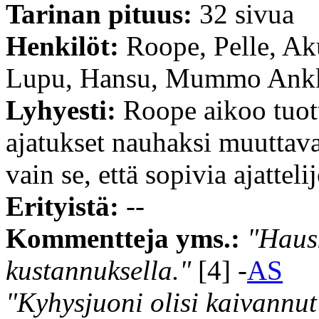
Tarinan pituus:
32 sivua
Henkilöt:
Roope, Pelle, Ak
Lupu, Hansu, Mummo Ankk
Lyhyesti:
Roope aikoo tuott
ajatukset nauhaksi muuttav
vain se, että sopivia ajatteli
Erityistä:
--
Kommentteja yms.:
"Haus
kustannuksella."
[4] -
AS
"Kyhysjuoni olisi kaivannut