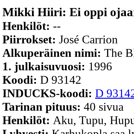
Mikki Hiiri: Ei oppi oja
Henkilöt:
--
Piirrokset:
José Carrion
Alkuperäinen nimi:
The B
1. julkaisuvuosi:
1996
Koodi:
D 93142
INDUCKS-koodi:
D 9314
Tarinan pituus:
40 sivua
Henkilöt:
Aku, Tupu, Hupu
Lyhyesti:
Karhukopla saa l