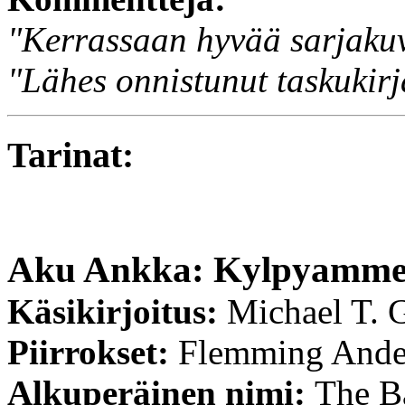
"Kerrassaan hyvää sarjaku
"Lähes onnistunut taskukirj
Tarinat:
Aku Ankka: Kylpyamme i
Käsikirjoitus:
Michael T. G
Piirrokset:
Flemming Ande
Alkuperäinen nimi:
The B