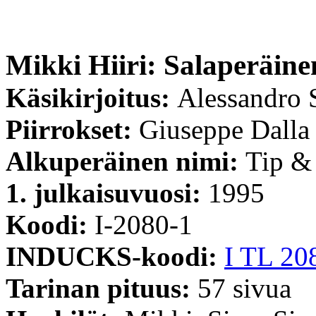
Mikki Hiiri: Salaperäin
Käsikirjoitus:
Alessandro S
Piirrokset:
Giuseppe Dalla
Alkuperäinen nimi:
Tip &
1. julkaisuvuosi:
1995
Koodi:
I-2080-1
INDUCKS-koodi:
I TL 20
Tarinan pituus:
57 sivua