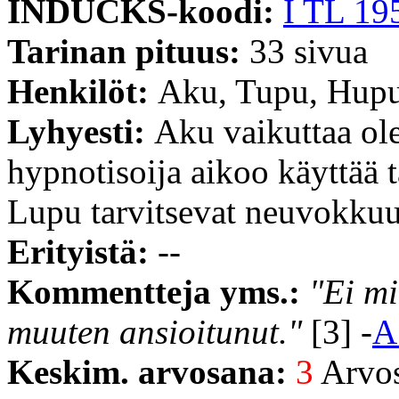
INDUCKS-koodi:
I TL 19
Tarinan pituus:
33 sivua
Henkilöt:
Aku, Tupu, Hupu
Lyhyesti:
Aku vaikuttaa ole
hypnotisoija aikoo käyttää 
Lupu tarvitsevat neuvokkuut
Erityistä:
--
Kommentteja yms.:
"Ei mi
muuten ansioitunut."
[3] -
A
Keskim. arvosana:
3
Arvost