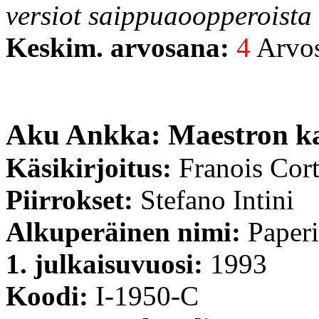
versiot saippuaoopperoista o
Keskim. arvosana:
4
Arvost
Aku Ankka: Maestron ka
Käsikirjoitus:
Franois Cor
Piirrokset:
Stefano Intini
Alkuperäinen nimi:
Paperi
1. julkaisuvuosi:
1993
Koodi:
I-1950-C