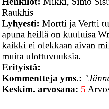
Henkilöt:
Mikki, Simo Sisu
Raukhis
Lyhyesti:
Mortti ja Vertti t
apuna heillä on kuuluisa Wri
kaikki ei olekkaan aivan mi
muita ulottuvuuksia.
Erityistä:
--
Kommentteja yms.:
"Jännä
Keskim. arvosana:
5
Arvost