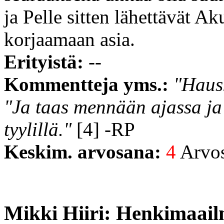
ja Pelle sitten lähettävät A
korjaamaan asia.
Erityistä:
--
Kommentteja yms.:
"Hausk
"Ja taas mennään ajassa ja
tyylillä."
[4] -RP
Keskim. arvosana:
4
Arvost
Mikki Hiiri: Henkimaa