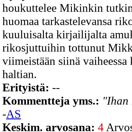
houkuttelee Mikinkin tutkim
huomaa tarkastelevansa rikos
kuuluisalta kirjailijalta amul
rikosjuttuihin tottunut Mik
viimeistään siinä vaiheessa
haltian.
Erityistä:
--
Kommentteja yms.:
"Ihan 
-
AS
Keskim. arvosana:
4
Arvost