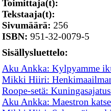
Toimittaja(t):
Tekstaaja(t):
Sivumäärä:
256
ISBN:
951-32-0079-5
Sisällysluettelo:
Aku Ankka: Kylpyamme iku
Mikki Hiiri: Henkimaailm
Roope-setä: Kuningasajatus
Aku Ankka: Maestron katse