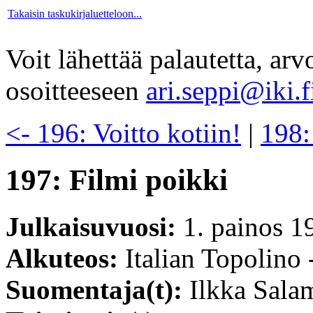
Takaisin taskukirjaluetteloon...
Voit lähettää palautetta, ar
osoitteeseen
ari.seppi@iki.f
<- 196: Voitto kotiin!
|
198:
197: Filmi poikki
Julkaisuvuosi:
1. painos 1
Alkuteos:
Italian Topolino 
Suomentaja(t):
Ilkka Sala