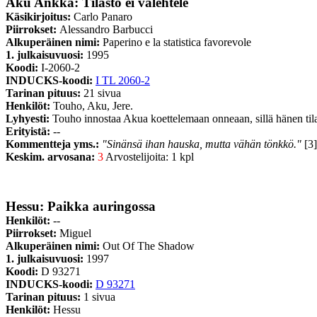
Aku Ankka: Tilasto ei valehtele
Käsikirjoitus:
Carlo Panaro
Piirrokset:
Alessandro Barbucci
Alkuperäinen nimi:
Paperino e la statistica favorevole
1. julkaisuvuosi:
1995
Koodi:
I-2060-2
INDUCKS-koodi:
I TL 2060-2
Tarinan pituus:
21 sivua
Henkilöt:
Touho, Aku, Jere.
Lyhyesti:
Touho innostaa Akua koettelemaan onneaan, sillä hänen tilas
Erityistä:
--
Kommentteja yms.:
"Sinänsä ihan hauska, mutta vähän tönkkö."
[3]
Keskim. arvosana:
3
Arvostelijoita: 1 kpl
Hessu: Paikka auringossa
Henkilöt:
--
Piirrokset:
Miguel
Alkuperäinen nimi:
Out Of The Shadow
1. julkaisuvuosi:
1997
Koodi:
D 93271
INDUCKS-koodi:
D 93271
Tarinan pituus:
1 sivua
Henkilöt:
Hessu