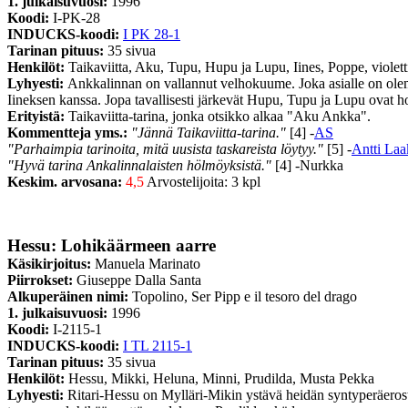
1. julkaisuvuosi:
1996
Koodi:
I-PK-28
INDUCKS-koodi:
I PK 28-1
Tarinan pituus:
35 sivua
Henkilöt:
Taikaviitta, Aku, Tupu, Hupu ja Lupu, Iines, Poppe, violett
Lyhyesti:
Ankkalinnan on vallannut velhokuume. Joka asialle on olema
Iineksen kanssa. Jopa tavallisesti järkevät Hupu, Tupu ja Lupu ovat h
Erityistä:
Taikaviitta-tarina, jonka otsikko alkaa "Aku Ankka".
Kommentteja yms.:
"Jännä Taikaviitta-tarina."
[4] -
AS
"Parhaimpia tarinoita, mitä uusista taskareista löytyy."
[5] -
Antti La
"Hyvä tarina Ankalinnalaisten hölmöyksistä."
[4] -Nurkka
Keskim. arvosana:
4,5
Arvostelijoita: 3 kpl
Hessu: Lohikäärmeen aarre
Käsikirjoitus:
Manuela Marinato
Piirrokset:
Giuseppe Dalla Santa
Alkuperäinen nimi:
Topolino, Ser Pipp e il tesoro del drago
1. julkaisuvuosi:
1996
Koodi:
I-2115-1
INDUCKS-koodi:
I TL 2115-1
Tarinan pituus:
35 sivua
Henkilöt:
Hessu, Mikki, Heluna, Minni, Prudilda, Musta Pekka
Lyhyesti:
Ritari-Hessu on Mylläri-Mikin ystävä heidän syntyperäerost