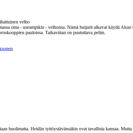
ihattuinen velho
ssa oma - useampikin - velhonsa. Nämä huijarit alkavat käydä Akun her
oroskooppien pauloissa. Taikaviitan on puututtava peliin.
aksonen
aan huolimatta. Heidän tyttöystävänsäkin ovat tavallista kansaa. Mutta 