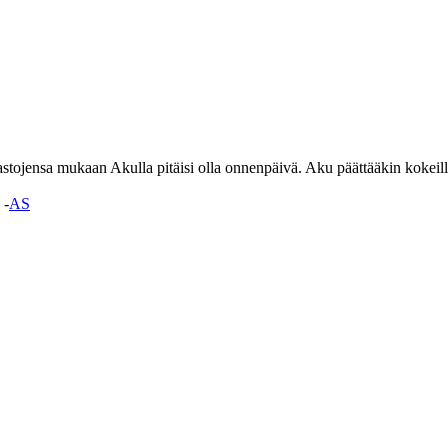
tojensa mukaan Akulla pitäisi olla onnenpäivä. Aku päättääkin kokeilla
 -
AS