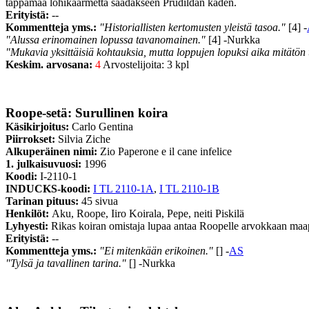
tappamaa lohikäärmettä saadakseen Prudildan käden.
Erityistä:
--
Kommentteja yms.:
"Historiallisten kertomusten yleistä tasoa."
[4] -
"Alussa erinomainen lopussa tavanomainen."
[4] -Nurkka
"Mukavia yksittäisiä kohtauksia, mutta loppujen lopuksi aika mitätön 
Keskim. arvosana:
4
Arvostelijoita: 3 kpl
Roope-setä: Surullinen koira
Käsikirjoitus:
Carlo Gentina
Piirrokset:
Silvia Ziche
Alkuperäinen nimi:
Zio Paperone e il cane infelice
1. julkaisuvuosi:
1996
Koodi:
I-2110-1
INDUCKS-koodi:
I TL 2110-1A
,
I TL 2110-1B
Tarinan pituus:
45 sivua
Henkilöt:
Aku, Roope, Iiro Koirala, Pepe, neiti Piskilä
Lyhyesti:
Rikas koiran omistaja lupaa antaa Roopelle arvokkaan maapa
Erityistä:
--
Kommentteja yms.:
"Ei mitenkään erikoinen."
[] -
AS
"Tylsä ja tavallinen tarina."
[] -Nurkka