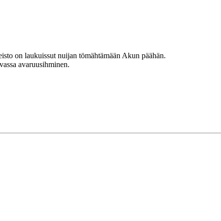
isto on laukuissut nuijan tömähtämään Akun päähän.
uvassa avaruusihminen.