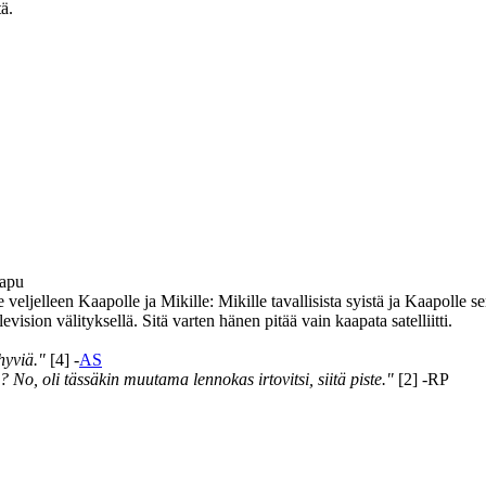
ä.
aapu
eljelleen Kaapolle ja Mikille: Mikille tavallisista syistä ja Kaapolle 
vision välityksellä. Sitä varten hänen pitää vain kaapata satelliitti.
hyviä."
[4] -
AS
, oli tässäkin muutama lennokas irtovitsi, siitä piste."
[2] -RP