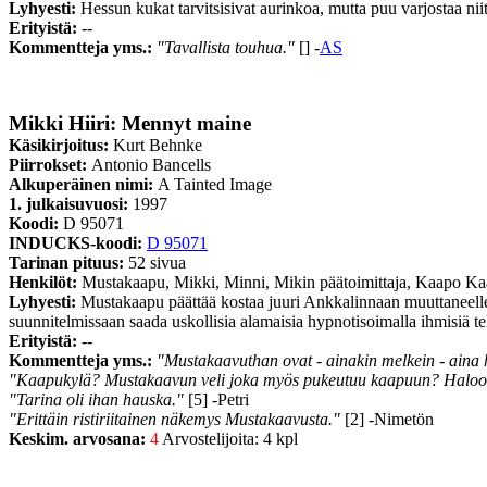
Lyhyesti:
Hessun kukat tarvitsisivat aurinkoa, mutta puu varjostaa niit
Erityistä:
--
Kommentteja yms.:
"Tavallista touhua."
[] -
AS
Mikki Hiiri: Mennyt maine
Käsikirjoitus:
Kurt Behnke
Piirrokset:
Antonio Bancells
Alkuperäinen nimi:
A Tainted Image
1. julkaisuvuosi:
1997
Koodi:
D 95071
INDUCKS-koodi:
D 95071
Tarinan pituus:
52 sivua
Henkilöt:
Mustakaapu, Mikki, Minni, Mikin päätoimittaja, Kaapo K
Lyhyesti:
Mustakaapu päättää kostaa juuri Ankkalinnaan muuttaneelle v
suunnitelmissaan saada uskollisia alamaisia hypnotisoimalla ihmisiä tele
Erityistä:
--
Kommentteja yms.:
"Mustakaavuthan ovat - ainakin melkein - aina 
"Kaapukylä? Mustakaavun veli joka myös pukeutuu kaapuun? Haloo? No
"Tarina oli ihan hauska."
[5] -Petri
"Erittäin ristiriitainen näkemys Mustakaavusta."
[2] -Nimetön
Keskim. arvosana:
4
Arvostelijoita: 4 kpl