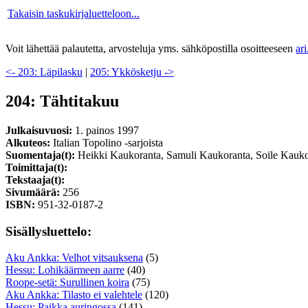
Takaisin taskukirjaluetteloon...
Voit lähettää palautetta, arvosteluja yms. sähköpostilla osoitteeseen
ar
<- 203: Läpilasku
|
205: Ykkösketju ->
204: Tähtitakuu
Julkaisuvuosi:
1. painos 1997
Alkuteos:
Italian Topolino -sarjoista
Suomentaja(t):
Heikki Kaukoranta, Samuli Kaukoranta, Soile Kaukor
Toimittaja(t):
Tekstaaja(t):
Sivumäärä:
256
ISBN:
951-32-0187-2
Sisällysluettelo:
Aku Ankka: Velhot vitsauksena
(5)
Hessu: Lohikäärmeen aarre
(40)
Roope-setä: Surullinen koira
(75)
Aku Ankka: Tilasto ei valehtele
(120)
Hessu: Paikka auringossa
(141)