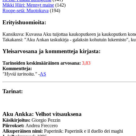
Mikki Hiiri: Mennyt maine
(142)
Roope-setä: Muotokuva
(194)
Erityishuomioita:
Kansikuva: Kuvassa Aku tuijottaa kaukoputkeen ja kaukoputken kone
Takakansi: "Aku Ankan taskukirja - galaksin kohutuin lukemisto", k
Yleisarvosana ja kommentteja kirjasta:
Tarinoiden keskimääräinen arvosana:
3,83
Kommentteja:
"Hyviä tarinoita."
-
AS
Tarinat:
Aku Ankka: Velhot vitsauksena
Käsikirjoitus:
Giorgio Pezzin
Piirrokset:
Andrea Freccero
Alkuperäinen nimi:
Paperinik: Paperinik e il duello dei maghi