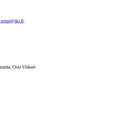
i.seppi@iki.fi
.
anta, Ossi Viskari