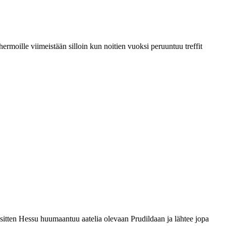
moille viimeistään silloin kun noitien vuoksi peruuntuu treffit
sitten Hessu huumaantuu aatelia olevaan Prudildaan ja lähtee jopa