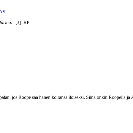
AS
tarina."
[3] -RP
lan, jos Roope saa hänen koiransa iloiseksi. Siinä onkin Roopella ja A