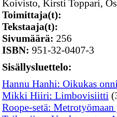
Koivisto, Kirsti Toppari, Os
Toimittaja(t):
Tekstaaja(t):
Sivumäärä:
256
ISBN:
951-32-0407-3
Sisällysluettelo:
Hannu Hanhi: Oikukas onn
Mikki Hiiri: Limbovisiitti
(
Roope-setä: Metrotyömaan 