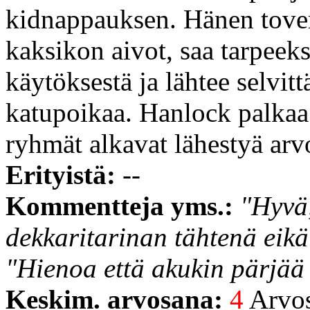
kidnappauksen. Hänen tover
kaksikon aivot, saa tarpee
käytöksestä ja lähtee selvi
katupoikaa. Hanlock palka
ryhmät alkavat lähestyä arv
Erityistä:
--
Kommentteja yms.:
"Hyvä,
dekkaritarinan tähtenä eikä
"Hienoa että akukin pärjää 
Keskim. arvosana:
4
Arvost