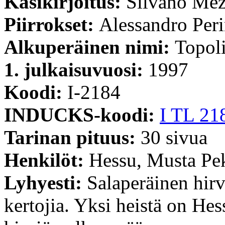
Käsikirjoitus:
Silvano Mez
Piirrokset:
Alessandro Per
Alkuperäinen nimi:
Topoli
1. julkaisuvuosi:
1997
Koodi:
I-2184
INDUCKS-koodi:
I TL 21
Tarinan pituus:
30 sivua
Henkilöt:
Hessu, Musta Pek
Lyhyesti:
Salaperäinen hirv
kertojia. Yksi heistä on Hes