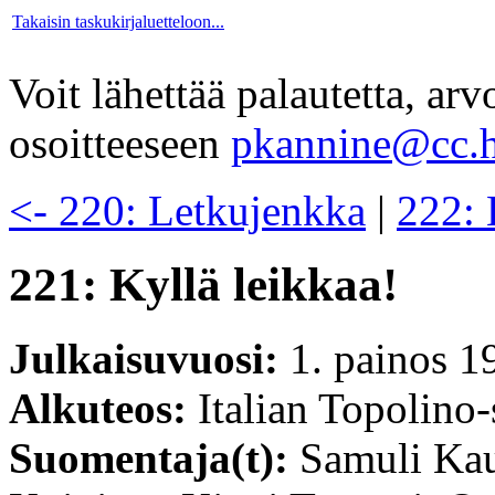
Takaisin taskukirjaluetteloon...
Voit lähettää palautetta, ar
osoitteeseen
pkannine@cc.h
<- 220: Letkujenkka
|
222: 
221: Kyllä leikkaa!
Julkaisuvuosi:
1. painos 1
Alkuteos:
Italian Topolino-
Suomentaja(t):
Samuli Kau