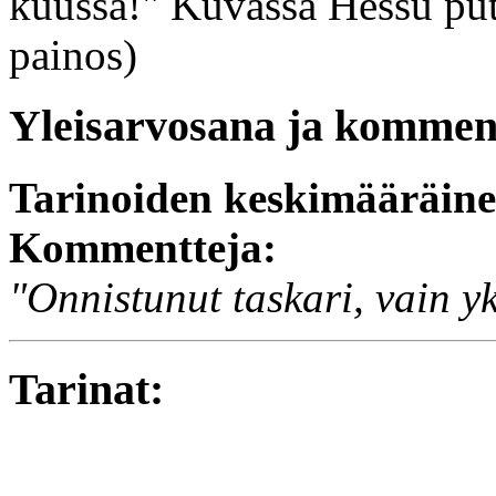
kuussa!" Kuvassa Hessu put
painos)
Yleisarvosana ja komment
Tarinoiden keskimääräin
Kommentteja:
"Onnistunut taskari, vain yk
Tarinat: