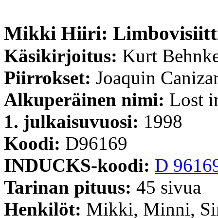
Mikki Hiiri: Limbovisiitt
Käsikirjoitus:
Kurt Behnk
Piirrokset:
Joaquin Caniza
Alkuperäinen nimi:
Lost 
1. julkaisuvuosi:
1998
Koodi:
D96169
INDUCKS-koodi:
D 9616
Tarinan pituus:
45 sivua
Henkilöt:
Mikki, Minni, Si