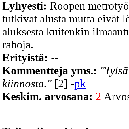
Lyhyesti:
Roopen metrotyöm
tutkivat alusta mutta eivät 
aluksesta kuitenkin ilmaan
rahoja.
Erityistä:
--
Kommentteja yms.:
"Tylsä
kiinnosta."
[2] -
pk
Keskim. arvosana:
2
Arvost