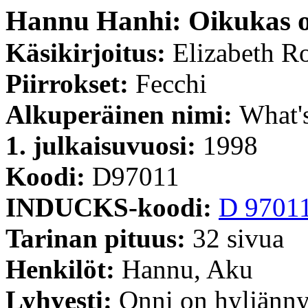
Hannu Hanhi: Oikukas 
Käsikirjoitus:
Elizabeth R
Piirrokset:
Fecchi
Alkuperäinen nimi:
What's
1. julkaisuvuosi:
1998
Koodi:
D97011
INDUCKS-koodi:
D 9701
Tarinan pituus:
32 sivua
Henkilöt:
Hannu, Aku
Lyhyesti:
Onni on hyljänny