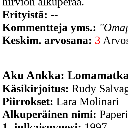
hirviön alkuperää.
Erityistä:
--
Kommentteja yms.:
"Omap
Keskim. arvosana:
3
Arvost
Aku Ankka: Lomamatk
Käsikirjoitus:
Rudy Salvag
Piirrokset:
Lara Molinari
Alkuperäinen nimi:
Paperi
1. julkaisuvuosi:
1997