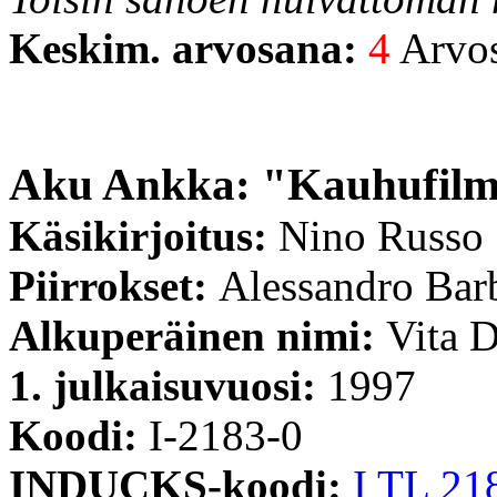
Keskim. arvosana:
4
Arvost
Aku Ankka: "Kauhufilm
Käsikirjoitus:
Nino Russo
Piirrokset:
Alessandro Bar
Alkuperäinen nimi:
Vita D
1. julkaisuvuosi:
1997
Koodi:
I-2183-0
INDUCKS-koodi:
I TL 21