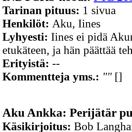
Tarinan pituus:
1 sivua
Henkilöt:
Aku, Iines
Lyhyesti:
Iines ei pidä Aku
etukäteen, ja hän päättää teh
Erityistä:
--
Kommentteja yms.:
""
[]
Aku Ankka: Perijätär pu
Käsikirjoitus:
Bob Langha