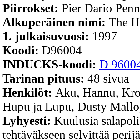
Piirrokset:
Pier Dario Penn
Alkuperäinen nimi:
The H
1. julkaisuvuosi:
1997
Koodi:
D96004
INDUCKS-koodi:
D 9600
Tarinan pituus:
48 sivua
Henkilöt:
Aku, Hannu, Kroi
Hupu ja Lupu, Dusty Mall
Lyhyesti:
Kuulusia salapol
tehtäväkseen selvittää peri