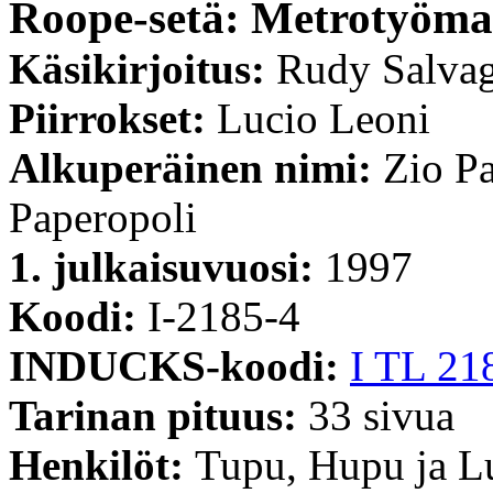
Roope-setä: Metrotyömaa
Käsikirjoitus:
Rudy Salvag
Piirrokset:
Lucio Leoni
Alkuperäinen nimi:
Zio Pa
Paperopoli
1. julkaisuvuosi:
1997
Koodi:
I-2185-4
INDUCKS-koodi:
I TL 21
Tarinan pituus:
33 sivua
Henkilöt:
Tupu, Hupu ja Lu