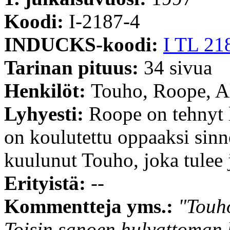
Koodi:
I-2187-4
INDUCKS-koodi:
I TL 21
Tarinan pituus:
34 sivua
Henkilöt:
Touho, Roope, 
Lyhyesti:
Roope on tehnyt
on koulutettu oppaaksi sin
kuulunut Touho, joka tulee
Erityistä:
--
Kommentteja yms.:
"Touho
Toisin sanoen hulvattoman 