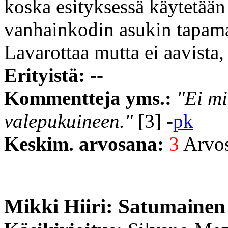
koska esityksessä käytetään
vanhainkodin asukin tapama
Lavarottaa mutta ei aavista, 
Erityistä:
--
Kommentteja yms.:
"Ei mi
valepukuineen."
[3] -
pk
Keskim. arvosana:
3
Arvost
Mikki Hiiri: Satumainen 