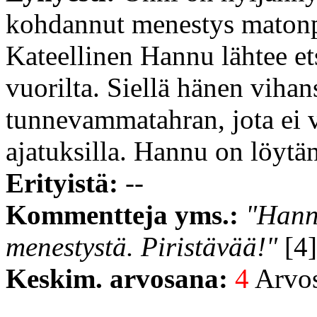
kohdannut menestys maton
Kateellinen Hannu lähtee et
vuorilta. Siellä hänen vihan
tunnevammatahran, jota ei v
ajatuksilla. Hannu on löytä
Erityistä:
--
Kommentteja yms.:
"Hann
menestystä. Piristävää!"
[4]
Keskim. arvosana:
4
Arvost