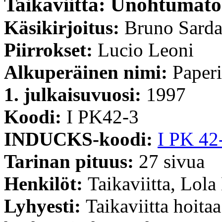
Taikaviitta: Unohtumat
Käsikirjoitus:
Bruno Sard
Piirrokset:
Lucio Leoni
Alkuperäinen nimi:
Paperi
1. julkaisuvuosi:
1997
Koodi:
I PK42-3
INDUCKS-koodi:
I PK 42
Tarinan pituus:
27 sivua
Henkilöt:
Taikaviitta, Lola 
Lyhyesti:
Taikaviitta hoita