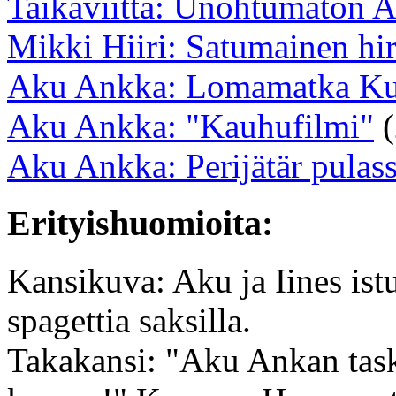
Taikaviitta: Unohtumaton A
Mikki Hiiri: Satumainen hi
Aku Ankka: Lomamatka K
Aku Ankka: "Kauhufilmi"
(
Aku Ankka: Perijätär pulas
Erityishuomioita:
Kansikuva: Aku ja Iines ist
spagettia saksilla.
Takakansi: "Aku Ankan tasku