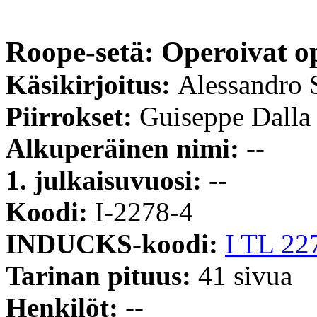
Roope-setä: Operoivat op
Käsikirjoitus:
Alessandro S
Piirrokset:
Guiseppe Dalla
Alkuperäinen nimi:
--
1. julkaisuvuosi:
--
Koodi:
I-2278-4
INDUCKS-koodi:
I TL 22
Tarinan pituus:
41 sivua
Henkilöt:
--