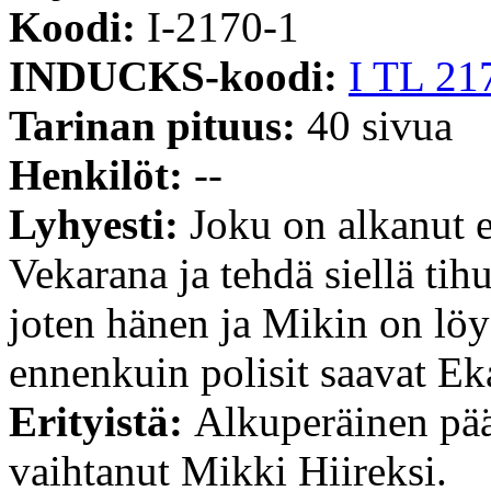
Koodi:
I-2170-1
INDUCKS-koodi:
I TL 21
Tarinan pituus:
40 sivua
Henkilöt:
--
Lyhyesti:
Joku on alkanut 
Vekarana ja tehdä siellä tihu
joten hänen ja Mikin on löy
ennenkuin polisit saavat Eka
Erityistä:
Alkuperäinen pää
vaihtanut Mikki Hiireksi.