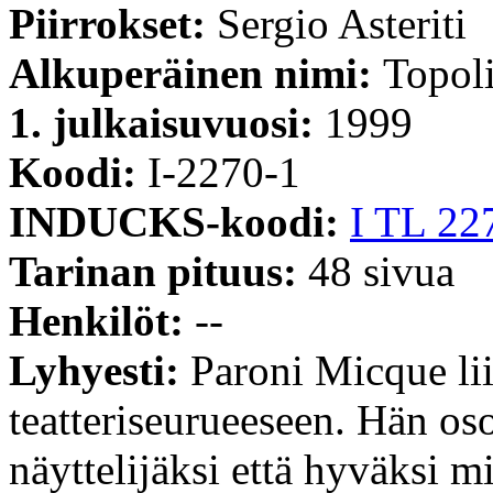
Piirrokset:
Sergio Asteriti
Alkuperäinen nimi:
Topoli
1. julkaisuvuosi:
1999
Koodi:
I-2270-1
INDUCKS-koodi:
I TL 22
Tarinan pituus:
48 sivua
Henkilöt:
--
Lyhyesti:
Paroni Micque lii
teatteriseurueeseen. Hän os
näyttelijäksi että hyväksi mi