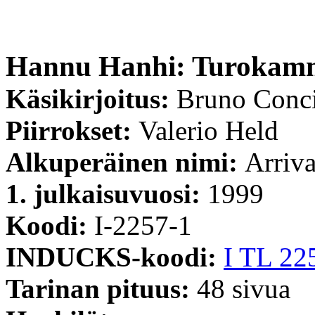
Hannu Hanhi: Turokam
Käsikirjoitus:
Bruno Conc
Piirrokset:
Valerio Held
Alkuperäinen nimi:
Arriv
1. julkaisuvuosi:
1999
Koodi:
I-2257-1
INDUCKS-koodi:
I TL 22
Tarinan pituus:
48 sivua