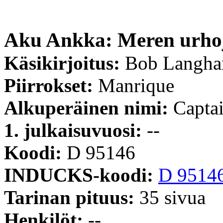
Aku Ankka: Meren urho
Käsikirjoitus:
Bob Langha
Piirrokset:
Manrique
Alkuperäinen nimi:
Capta
1. julkaisuvuosi:
--
Koodi:
D 95146
INDUCKS-koodi:
D 9514
Tarinan pituus:
35 sivua
Henkilöt:
--