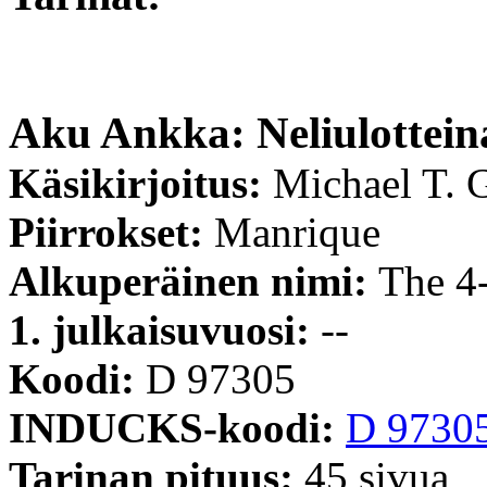
Aku Ankka: Neliulottei
Käsikirjoitus:
Michael T. G
Piirrokset:
Manrique
Alkuperäinen nimi:
The 4
1. julkaisuvuosi:
--
Koodi:
D 97305
INDUCKS-koodi:
D 9730
Tarinan pituus:
45 sivua