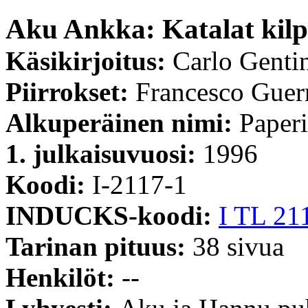
Aku Ankka: Katalat kilp
Käsikirjoitus:
Carlo Genti
Piirrokset:
Francesco Guerr
Alkuperäinen nimi:
Paperi
1. julkaisuvuosi:
1996
Koodi:
I-2117-1
INDUCKS-koodi:
I TL 21
Tarinan pituus:
38 sivua
Henkilöt:
--