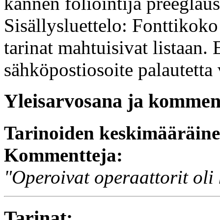
kannen foliointija preeglaus
Sisällysluettelo: Fonttikoko
tarinat mahtuisivat listaan.
sähköpostiosoite palautetta 
Yleisarvosana ja komment
Tarinoiden keskimääräin
Kommentteja:
"Operoivat operaattorit oli
Tarinat: