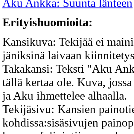
Aku Ankka: Suunta länteen
Erityishuomioita:
Kansikuva: Tekijää ei main
jäniksinä laivaan kiinnitetys
Takakansi: Teksti "Aku Anka
tällä kertaa ole. Kuva, joss
ja Aku ihmettelee alhaalla.
Tekijäsivu: Kansien painoti
kohdissa:sisäsivujen painop