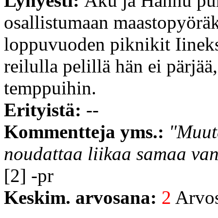
Lyhyesti:
Aku ja Hannu puh
osallistumaan maastopyöräk
loppuvuoden piknikit Iineks
reilulla pelillä hän ei pärjä
temppuihin.
Erityistä:
--
Kommentteja yms.:
"Muute
noudattaa liikaa samaa van
[2] -pr
Keskim. arvosana:
2
Arvost