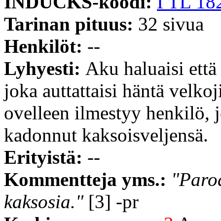
INDUCKS-koodi:
I TL 18
Tarinan pituus:
32 sivua
Henkilöt:
--
Lyhyesti:
Aku haluaisi että 
joka auttattaisi häntä velko
ovelleen ilmestyy henkilö, 
kadonnut kaksoisveljensä.
Erityistä:
--
Kommentteja yms.:
"Parod
kaksosia."
[3] -pr