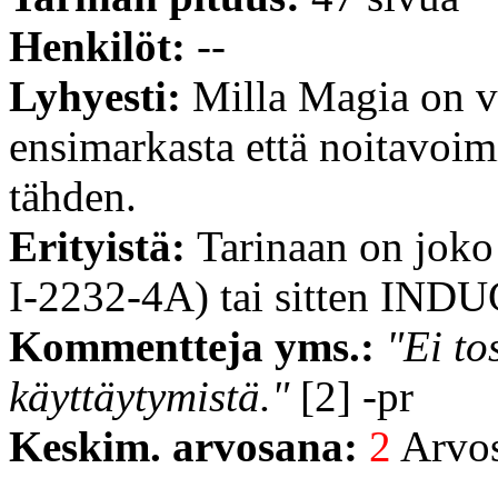
Henkilöt:
--
Lyhyesti:
Milla Magia on 
ensimarkasta että noitavoi
tähden.
Erityistä:
Tarinaan on joko 
I-2232-4A) tai sitten INDU
Kommentteja yms.:
"Ei to
käyttäytymistä."
[2] -pr
Keskim. arvosana:
2
Arvost