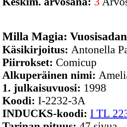
Keskim. arvosana:
3
Arvost
Milla Magia: Vuosisadan
Käsikirjoitus:
Antonella P
Piirrokset:
Comicup
Alkuperäinen nimi:
Amelia
1. julkaisuvuosi:
1998
Koodi:
I-2232-3A
INDUCKS-koodi:
I TL 22
Tarinan pituus:
47 sivua