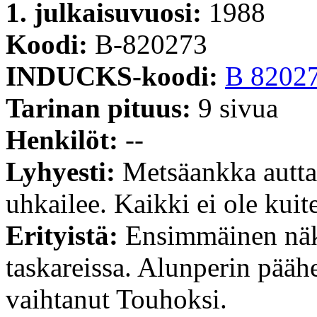
1. julkaisuvuosi:
1988
Koodi:
B-820273
INDUCKS-koodi:
B 8202
Tarinan pituus:
9 sivua
Henkilöt:
--
Lyhyesti:
Metsäankka auttaa
uhkailee. Kaikki ei ole kuit
Erityistä:
Ensimmäinen näke
taskareissa. Alunperin pää
vaihtanut Touhoksi.