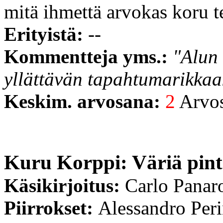
mitä ihmettä arvokas koru t
Erityistä:
--
Kommentteja yms.:
"Alun 
yllättävän tapahtumarikkaa
Keskim. arvosana:
2
Arvost
Kuru Korppi: Väriä pin
Käsikirjoitus:
Carlo Panar
Piirrokset:
Alessandro Per