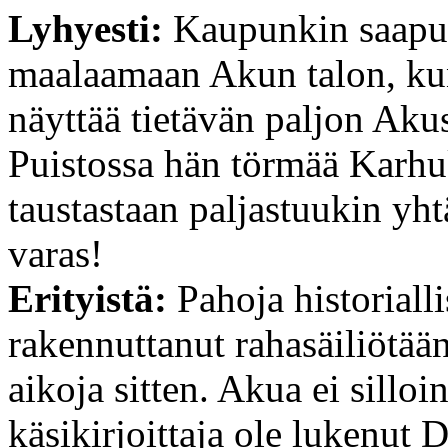
Lyhyesti:
Kaupunkin saapun
maalaamaan Akun talon, kun
näyttää tietävän paljon Aku
Puistossa hän törmää Karhu
taustastaan paljastuukin yh
varas!
Erityistä:
Pahoja historialli
rakennuttanut rahasäiliötää
aikoja sitten. Akua ei silloi
käsikirjoittaja ole lukenut 