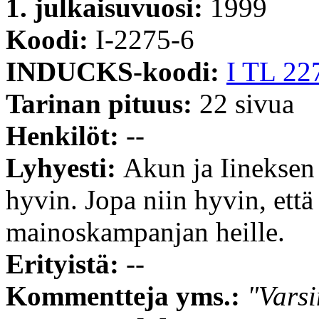
1. julkaisuvuosi:
1999
Koodi:
I-2275-6
INDUCKS-koodi:
I TL 22
Tarinan pituus:
22 sivua
Henkilöt:
--
Lyhyesti:
Akun ja Iineksen
hyvin. Jopa niin hyvin, et
mainoskampanjan heille.
Erityistä:
--
Kommentteja yms.:
"Varsi