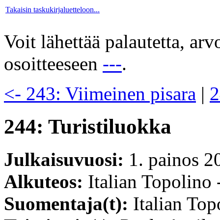
Takaisin taskukirjaluetteloon...
Voit lähettää palautetta, ar
osoitteeseen
---
.
<- 243: Viimeinen pisara
|
2
244: Turistiluokka
Julkaisuvuosi:
1. painos 2
Alkuteos:
Italian Topolino 
Suomentaja(t):
Italian Top