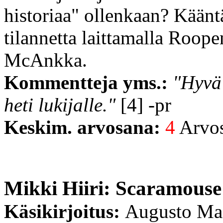
historiaa" ollenkaan? Kääntä
tilannetta laittamalla Roop
McAnkka.
Kommentteja yms.:
"Hyvä 
heti lukijalle."
[4] -pr
Keskim. arvosana:
4
Arvost
Mikki Hiiri: Scaramouse 
Käsikirjoitus:
Augusto Ma