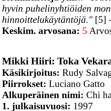
hyvin puhelinyhtiöiden mon
hinnoittelukäytäntöjä."
[5] 
Keskim. arvosana:
5
Arvost
Mikki Hiiri: Toka Vekar
Käsikirjoitus:
Rudy Salvag
Piirrokset:
Luciano Gatto
Alkuperäinen nimi:
Chi ha
1. julkaisuvuosi:
1997