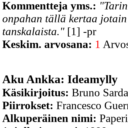
Kommentteja yms.:
"Tarin
onpahan tällä kertaa jotain 
tanskalaista."
[1] -pr
Keskim. arvosana:
1
Arvost
Aku Ankka: Ideamylly
Käsikirjoitus:
Bruno Sard
Piirrokset:
Francesco Guerr
Alkuperäinen nimi:
Paperi