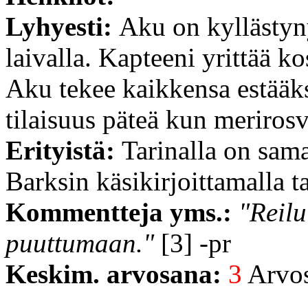
Lyhyesti:
Aku on kyllästyn
laivalla. Kapteeni yrittää k
Aku tekee kaikkensa estääks
tilaisuus päteä kun meriros
Erityistä:
Tarinalla on sam
Barksin käsikirjoittamalla t
Kommentteja yms.:
"Reilu
puuttumaan."
[3] -pr
Keskim. arvosana:
3
Arvost