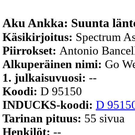
Aku Ankka: Suunta länt
Käsikirjoitus:
Spectrum As
Piirrokset:
Antonio Bancel
Alkuperäinen nimi:
Go We
1. julkaisuvuosi:
--
Koodi:
D 95150
INDUCKS-koodi:
D 9515
Tarinan pituus:
55 sivua
Henkilöt:
--