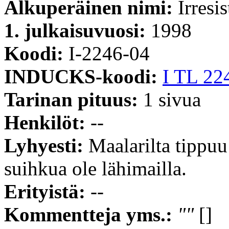
Alkuperäinen nimi:
Irresi
1. julkaisuvuosi:
1998
Koodi:
I-2246-04
INDUCKS-koodi:
I TL 22
Tarinan pituus:
1 sivua
Henkilöt:
--
Lyhyesti:
Maalarilta tippuu
suihkua ole lähimailla.
Erityistä:
--
Kommentteja yms.:
""
[]