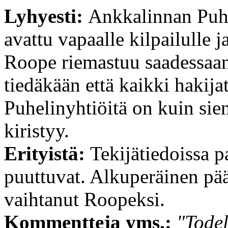
Lyhyesti:
Ankkalinnan Puh
avattu vapaalle kilpailulle 
Roope riemastuu saadessaan 
tiedäkään että kaikki hakija
Puhelinyhtiöitä on kuin sien
kiristyy.
Erityistä:
Tekijätiedoissa p
puuttuvat. Alkuperäinen pä
vaihtanut Roopeksi.
Kommentteja yms.:
"Todel