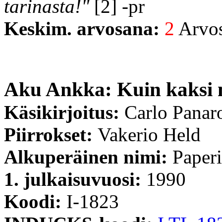
tarinasta!"
[2] -pr
Keskim. arvosana:
2
Arvost
Aku Ankka: Kuin kaksi 
Käsikirjoitus:
Carlo Panar
Piirrokset:
Vakerio Held
Alkuperäinen nimi:
Paperi
1. julkaisuvuosi:
1990
Koodi:
I-1823