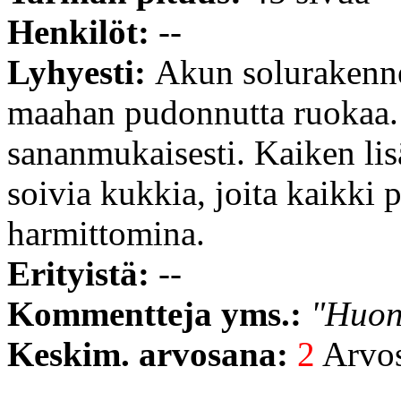
Henkilöt:
--
Lyhyesti:
Akun solurakenn
maahan pudonnutta ruokaa. 
sananmukaisesti. Kaiken li
soivia kukkia, joita kaikki p
harmittomina.
Erityistä:
--
Kommentteja yms.:
"Huon
Keskim. arvosana:
2
Arvost