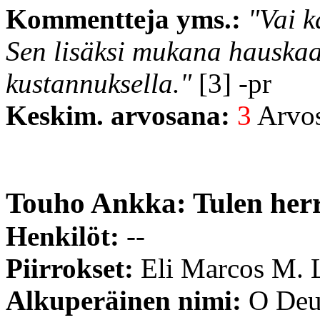
Kommentteja yms.:
"Vai 
Sen lisäksi mukana hauska
kustannuksella."
[3] -pr
Keskim. arvosana:
3
Arvost
Touho Ankka: Tulen her
Henkilöt:
--
Piirrokset:
Eli Marcos M. 
Alkuperäinen nimi:
O Deu