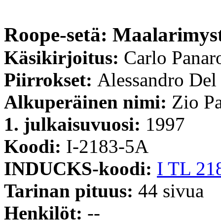
Roope-setä: Maalarimyst
Käsikirjoitus:
Carlo Panar
Piirrokset:
Alessandro Del
Alkuperäinen nimi:
Zio Pa
1. julkaisuvuosi:
1997
Koodi:
I-2183-5A
INDUCKS-koodi:
I TL 21
Tarinan pituus:
44 sivua
Henkilöt:
--