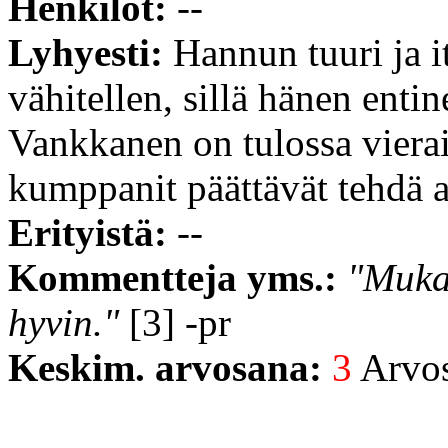
Henkilöt:
--
Lyhyesti:
Hannun tuuri ja 
vähitellen, sillä hänen ent
Vankkanen on tulossa viera
kumppanit päättävät tehdä as
Erityistä:
--
Kommentteja yms.:
"Mukav
hyvin."
[3] -pr
Keskim. arvosana:
3
Arvost