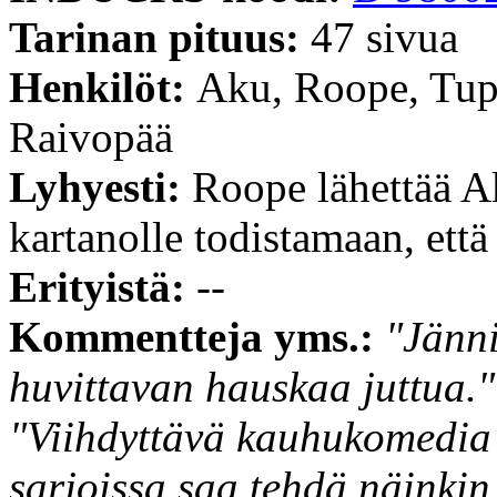
Tarinan pituus:
47 sivua
Henkilöt:
Aku, Roope, Tup
Raivopää
Lyhyesti:
Roope lähettää A
kartanolle todistamaan, että
Erityistä:
--
Kommentteja yms.:
"Jänni
huvittavan hauskaa juttua."
"Viihdyttävä kauhukomedia (
sarjoissa saa tehdä näinkin 