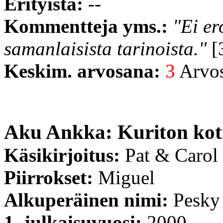
Erityistä:
--
Kommentteja yms.:
"Ei er
samanlaisista tarinoista."
[3
Keskim. arvosana:
3
Arvost
Aku Ankka: Kuriton koti
Käsikirjoitus:
Pat & Carol
Piirrokset:
Miguel
Alkuperäinen nimi:
Pesky
1. julkaisuvuosi:
2000