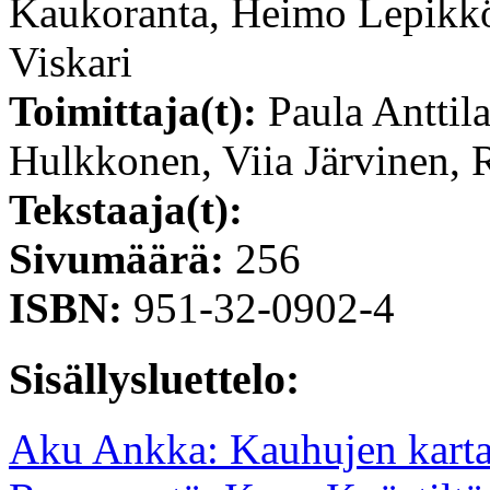
Kaukoranta, Heimo Lepikkö,
Viskari
Toimittaja(t):
Paula Anttila
Hulkkonen, Viia Järvinen, 
Tekstaaja(t):
Sivumäärä:
256
ISBN:
951-32-0902-4
Sisällysluettelo:
Aku Ankka: Kauhujen kart