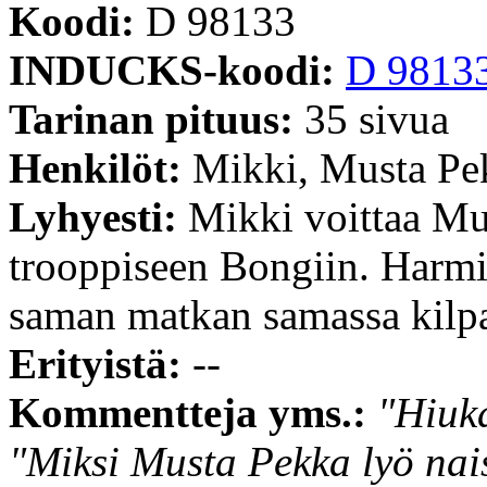
Koodi:
D 98133
INDUCKS-koodi:
D 9813
Tarinan pituus:
35 sivua
Henkilöt:
Mikki, Musta Pek
Lyhyesti:
Mikki voittaa Mu
trooppiseen Bongiin. Harmi 
saman matkan samassa kilpa
Erityistä:
--
Kommentteja yms.:
"Hiuka
"Miksi Musta Pekka lyö nai