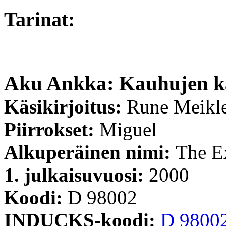
Tarinat:
Aku Ankka: Kauhujen k
Käsikirjoitus:
Rune Meikl
Piirrokset:
Miguel
Alkuperäinen nimi:
The E
1. julkaisuvuosi:
2000
Koodi:
D 98002
INDUCKS-koodi:
D 9800