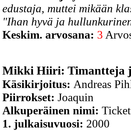
edustaja, muttei mikään kla
"Ihan hyvä ja hullunkurinen
Keskim. arvosana:
3
Arvost
Mikki Hiiri: Timantteja 
Käsikirjoitus:
Andreas Pih
Piirrokset:
Joaquin
Alkuperäinen nimi:
Ticke
1. julkaisuvuosi:
2000