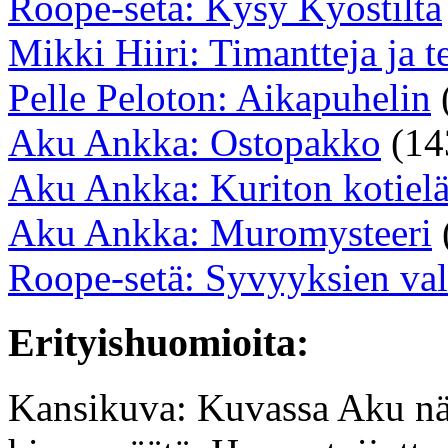
Roope-setä: Kysy Kyöstiltä
Mikki Hiiri: Timantteja ja t
Pelle Peloton: Aikapuhelin
Aku Ankka: Ostopakko
(14
Aku Ankka: Kuriton kotielä
Aku Ankka: Muromysteeri
Roope-setä: Syvyyksien val
Erityishuomioita:
Kansikuva: Kuvassa Aku nä