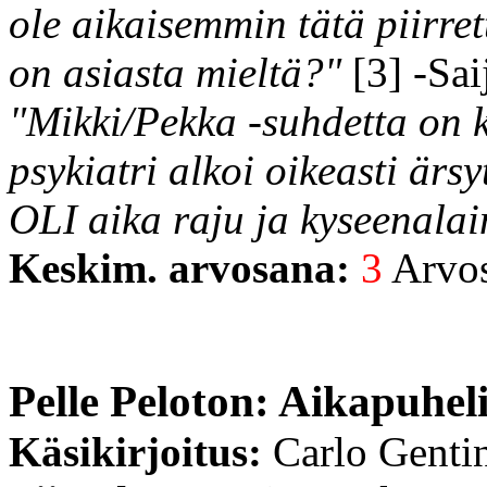
ole aikaisemmin tätä piirr
on asiasta mieltä?"
[3] -Sai
"Mikki/Pekka -suhdetta on k
psykiatri alkoi oikeasti ärs
OLI aika raju ja kyseenalai
Keskim. arvosana:
3
Arvost
Pelle Peloton: Aikapuhel
Käsikirjoitus:
Carlo Genti