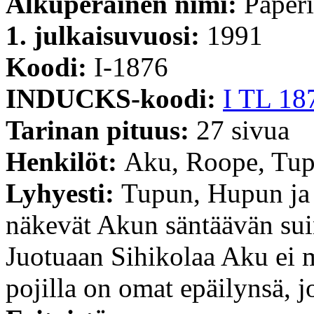
Alkuperäinen nimi:
Paperi
1. julkaisuvuosi:
1991
Koodi:
I-1876
INDUCKS-koodi:
I TL 18
Tarinan pituus:
27 sivua
Henkilöt:
Aku, Roope, Tup
Lyhyesti:
Tupun, Hupun ja 
näkevät Akun säntäävän sui
Juotuaan Sihikolaa Aku ei m
pojilla on omat epäilynsä, 