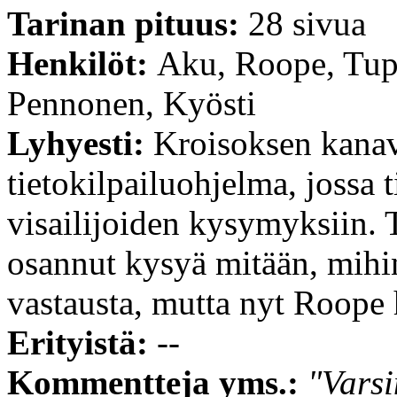
Tarinan pituus:
28 sivua
Henkilöt:
Aku, Roope, Tup
Pennonen, Kyösti
Lyhyesti:
Kroisoksen kanav
tietokilpailuohjelma, jossa t
visailijoiden kysymyksiin.
osannut kysyä mitään, mihin 
vastausta, mutta nyt Roope 
Erityistä:
--
Kommentteja yms.:
"Varsi