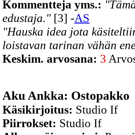
Kommentteja yms.:
"Tämäk
edustaja."
[3] -
AS
"Hauska idea jota käsiteltii
loistavan tarinan vähän en
Keskim. arvosana:
3
Arvost
Aku Ankka: Ostopakko
Käsikirjoitus:
Studio If
Piirrokset:
Studio If