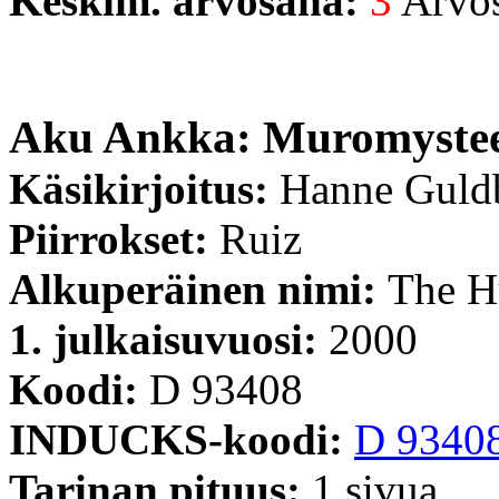
Keskim. arvosana:
3
Arvost
Aku Ankka: Muromystee
Käsikirjoitus:
Hanne Guld
Piirrokset:
Ruiz
Alkuperäinen nimi:
The H
1. julkaisuvuosi:
2000
Koodi:
D 93408
INDUCKS-koodi:
D 9340
Tarinan pituus:
1 sivua