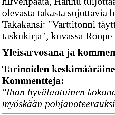
hirvenpäätä, Hannu tuijotta
olevasta takasta sojottavia h
Takakansi: "Varttitonni tä
taskukirja", kuvassa Roope i
Yleisarvosana ja komment
Tarinoiden keskimääräin
Kommentteja:
"Ihan hyvälaatuinen kokonai
myöskään pohjanoteerauksi