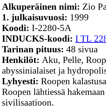
Alkuperäinen nimi:
Zio Pa
1. julkaisuvuosi:
1999
Koodi:
I-2280-5A
INDUCKS-koodi:
I TL 22
Tarinan pituus:
48 sivua
Henkilöt:
Aku, Pelle, Roop
abyssinialaiset ja hydropolis
Lyhyesti:
Roopen kalastusal
Roopen lähtiessä hakemaan 
sivilisaatioon.