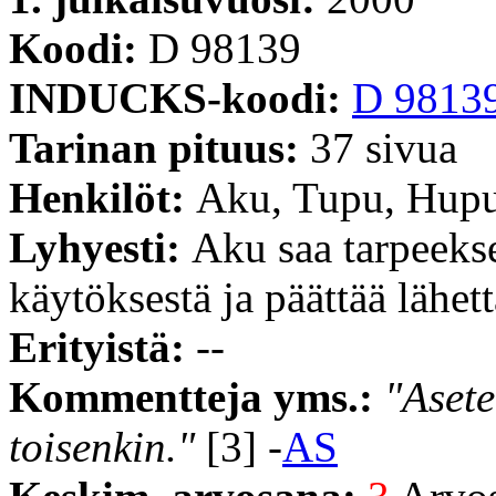
Koodi:
D 98139
INDUCKS-koodi:
D 9813
Tarinan pituus:
37 sivua
Henkilöt:
Aku, Tupu, Hupu 
Lyhyesti:
Aku saa tarpeeks
käytöksestä ja päättää lähe
Erityistä:
--
Kommentteja yms.:
"Asete
toisenkin."
[3] -
AS