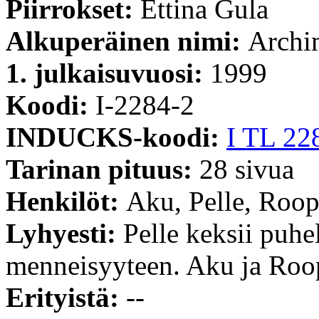
Piirrokset:
Ettina Gula
Alkuperäinen nimi:
Archim
1. julkaisuvuosi:
1999
Koodi:
I-2284-2
INDUCKS-koodi:
I TL 22
Tarinan pituus:
28 sivua
Henkilöt:
Aku, Pelle, Roop
Lyhyesti:
Pelle keksii puhel
menneisyyteen. Aku ja Roope
Erityistä:
--