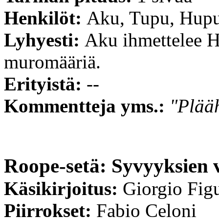
Henkilöt:
Aku, Tupu, Hupu
Lyhyesti:
Aku ihmettelee 
muromääriä.
Erityistä:
--
Kommentteja yms.:
"Plää
Roope-setä: Syvyyksien v
Käsikirjoitus:
Giorgio Fig
Piirrokset:
Fabio Celoni