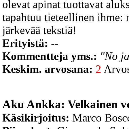
olevat apinat tuottavat aluk
tapahtuu tieteellinen ihme: 
järkevää tekstiä!
Erityistä:
--
Kommentteja yms.:
"No ja
Keskim. arvosana:
2
Arvost
Aku Ankka: Velkainen v
Käsikirjoitus:
Marco Bosc