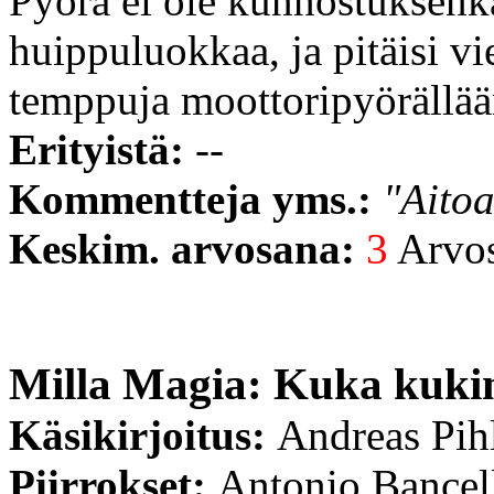
Pyörä ei ole kunnostuksenk
huippuluokkaa, ja pitäisi vie
temppuja moottoripyörällään 
Erityistä:
--
Kommentteja yms.:
"Aitoa
Keskim. arvosana:
3
Arvost
Milla Magia: Kuka kuki
Käsikirjoitus:
Andreas Pih
Piirrokset:
Antonio Bancel