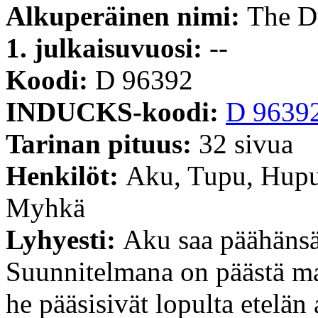
Alkuperäinen nimi:
The D
1. julkaisuvuosi:
--
Koodi:
D 96392
INDUCKS-koodi:
D 9639
Tarinan pituus:
32 sivua
Henkilöt:
Aku, Tupu, Hupu
Myhkä
Lyhyesti:
Aku saa päähänsä,
Suunnitelmana on päästä ma
he pääsisivät lopulta etelä