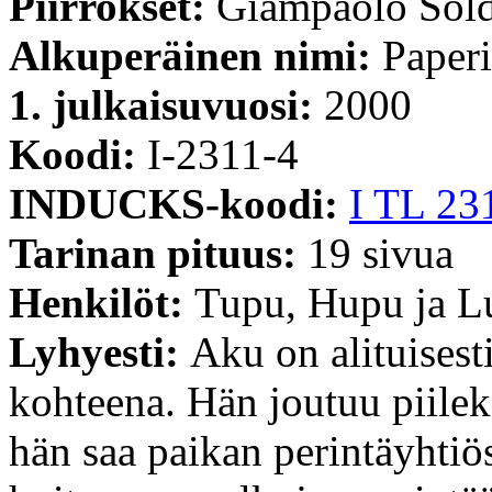
Piirrokset:
Giampaolo Sold
Alkuperäinen nimi:
Paperi
1. julkaisuvuosi:
2000
Koodi:
I-2311-4
INDUCKS-koodi:
I TL 23
Tarinan pituus:
19 sivua
Henkilöt:
Tupu, Hupu ja L
Lyhyesti:
Aku on alituisest
kohteena. Hän joutuu piilek
hän saa paikan perintäyhtiös