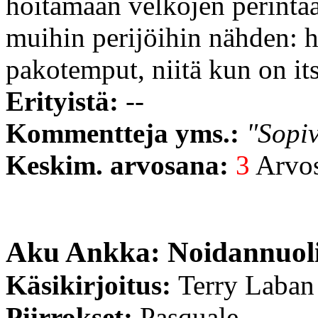
hoitamaan velkojen perintää
muihin perijöihin nähden: h
pakotemput, niitä kun on its
Erityistä:
--
Kommentteja yms.:
"Sopiv
Keskim. arvosana:
3
Arvost
Aku Ankka: Noidannuoli
Käsikirjoitus:
Terry Laban
Piirrokset:
Pasquale