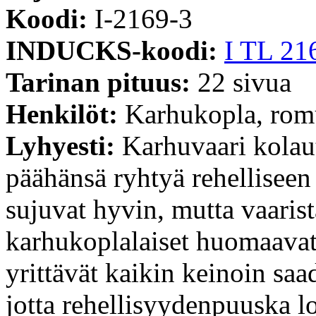
Koodi:
I-2169-3
INDUCKS-koodi:
I TL 21
Tarinan pituus:
22 sivua
Henkilöt:
Karhukopla, rom
Lyhyesti:
Karhuvaari kolaut
päähänsä ryhtyä rehellisee
sujuvat hyvin, mutta vaaris
karhukoplalaiset huomaavat k
yrittävät kaikin keinoin sa
jotta rehellisyydenpuuska l