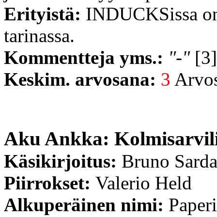
Erityistä:
INDUCKSissa on l
tarinassa.
Kommentteja yms.:
"-"
[3]
Keskim. arvosana:
3
Arvost
Aku Ankka: Kolmisarvilis
Käsikirjoitus:
Bruno Sard
Piirrokset:
Valerio Held
Alkuperäinen nimi:
Paperi