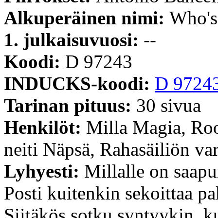
Alkuperäinen nimi:
Who'
1. julkaisuvuosi:
--
Koodi:
D 97243
INDUCKS-koodi:
D 9724
Tarinan pituus:
30 sivua
Henkilöt:
Milla Magia, Ro
neiti Näpsä, Rahasäiliön var
Lyhyesti:
Millalle on saap
Posti kuitenkin sekoittaa pa
Siitäkös sotku syntyykin, 