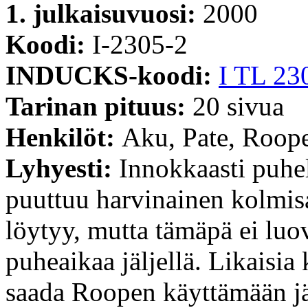
1. julkaisuvuosi:
2000
Koodi:
I-2305-2
INDUCKS-koodi:
I TL 23
Tarinan pituus:
20 sivua
Henkilöt:
Aku, Pate, Roop
Lyhyesti:
Innokkaasti puhel
puuttuu harvinainen kolmisa
löytyy, mutta tämäpä ei luov
puheaikaa jäljellä. Likaisia
saada Roopen käyttämään jä