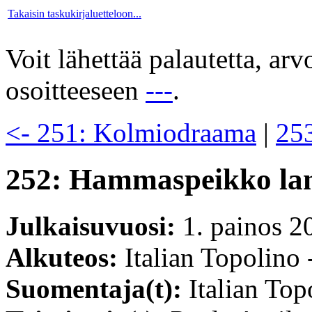
Takaisin taskukirjaluetteloon...
Voit lähettää palautetta, ar
osoitteeseen
---
.
<- 251: Kolmiodraama
|
253
252: Hammaspeikko la
Julkaisuvuosi:
1. painos 2
Alkuteos:
Italian Topolino 
Suomentaja(t):
Italian Top