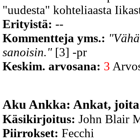
"uudesta" kohteliaasta Iikas
Erityistä:
--
Kommentteja yms.:
"Vähän
sanoisin."
[3] -pr
Keskim. arvosana:
3
Arvost
Aku Ankka: Ankat, joita
Käsikirjoitus:
John Blair 
Piirrokset:
Fecchi