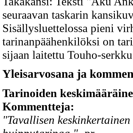
Takakansi: Teksti "Aku Anka
seuraavan taskarin kansikuv
Sisällysluettelossa pieni vir
tarinanpäähenkilöksi on ta
sijaan laitettu Touho-serkku
Yleisarvosana ja komment
Tarinoiden keskimääräin
Kommentteja:
"Tavallisen keskinkertainen 