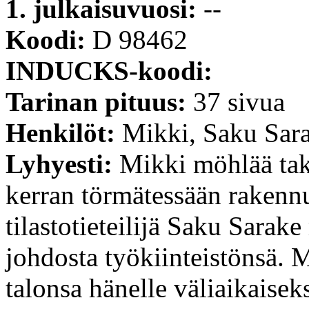
1. julkaisuvuosi:
--
Koodi:
D 98462
INDUCKS-koodi:
Tarinan pituus:
37 sivua
Henkilöt:
Mikki, Saku Sara
Lyhyesti:
Mikki möhlää ta
kerran törmätessään rakenn
tilastotieteilijä Saku Sara
johdosta työkiinteistönsä. 
talonsa hänelle väliaikaisek