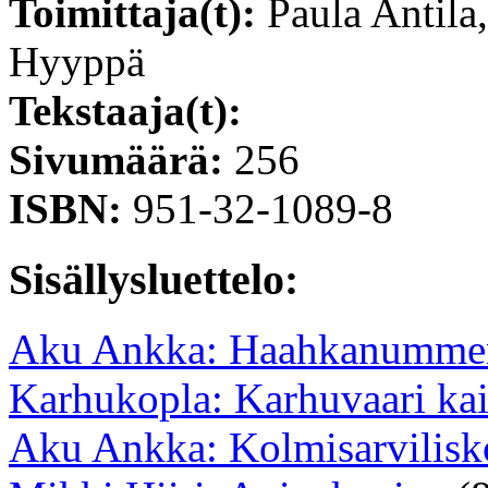
Toimittaja(t):
Paula Antila
Hyyppä
Tekstaaja(t):
Sivumäärä:
256
ISBN:
951-32-1089-8
Sisällysluettelo:
Aku Ankka: Haahkanummen
Karhukopla: Karhuvaari kaid
Aku Ankka: Kolmisarviliskon