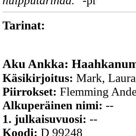
huipputarinaa."
-pr
Tarinat:
Aku Ankka: Haahkanum
Käsikirjoitus:
Mark, Laur
Piirrokset:
Flemming Ande
Alkuperäinen nimi:
--
1. julkaisuvuosi:
--
Koodi:
D 99248