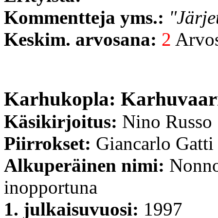
Kommentteja yms.:
"Järje
Keskim. arvosana:
2
Arvost
Karhukopla: Karhuvaari 
Käsikirjoitus:
Nino Russo
Piirrokset:
Giancarlo Gatti
Alkuperäinen nimi:
Nonno 
inopportuna
1. julkaisuvuosi:
1997