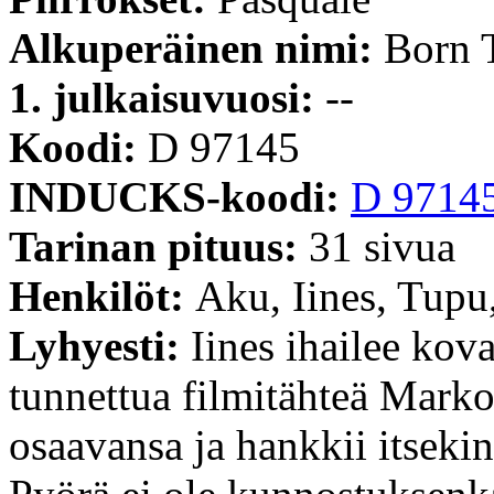
Alkuperäinen nimi:
Born 
1. julkaisuvuosi:
--
Koodi:
D 97145
INDUCKS-koodi:
D 9714
Tarinan pituus:
31 sivua
Henkilöt:
Aku, Iines, Tupu
Lyhyesti:
Iines ihailee kov
tunnettua filmitähteä Mark
osaavansa ja hankkii itsek