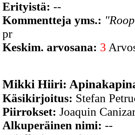
Erityistä:
--
Kommentteja yms.:
"Roope
pr
Keskim. arvosana:
3
Arvost
Mikki Hiiri: Apinakapin
Käsikirjoitus:
Stefan Petr
Piirrokset:
Joaquin Caniza
Alkuperäinen nimi:
--