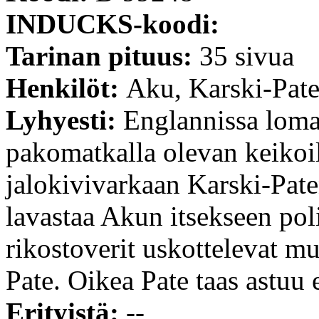
INDUCKS-koodi:
Tarinan pituus:
35 sivua
Henkilöt:
Aku, Karski-Pate
Lyhyesti:
Englannissa loma
pakomatkalla olevan keikoi
jalokivivarkaan Karski-Pate
lavastaa Akun itsekseen poli
rikostoverit uskottelevat m
Pate. Oikea Pate taas astuu 
Erityistä:
--