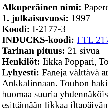
Alkuperäinen nimi:
Papero
1. julkaisuvuosi:
1997
Koodi:
I-2177-3
INDUCKS-koodi:
I TL 21
Tarinan pituus:
21 sivua
Henkilöt:
Iikka Poppari, T
Lyhyesti:
Faneja välttävä a
Ankkalinnaan. Touhon hakie
huomaa suuria yhdennäköis
esittämään Iikkaa iltapäivän