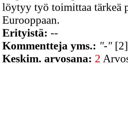
löytyy työ toimittaa tärkeä p
Eurooppaan.
Erityistä:
--
Kommentteja yms.:
"-"
[2]
Keskim. arvosana:
2
Arvost