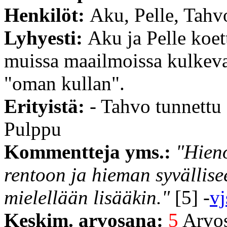
Henkilöt:
Aku, Pelle, Tahv
Lyhyesti:
Aku ja Pelle koet
muissa maailmoissa kulkeva
"oman kullan".
Erityistä:
- Tahvo tunnettu
Pulppu
Kommentteja yms.:
"Hieno
rentoon ja hieman syvällise
mielellään lisääkin."
[5] -
vj
Keskim. arvosana:
5
Arvost