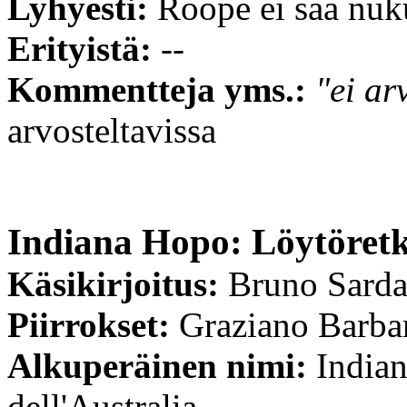
Lyhyesti:
Roope ei saa nuk
Erityistä:
--
Kommentteja yms.:
"ei ar
arvosteltavissa
Indiana Hopo: Löytöretk
Käsikirjoitus:
Bruno Sard
Piirrokset:
Graziano Barba
Alkuperäinen nimi:
Indian
dell'Australia