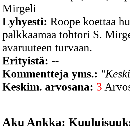
Mirgeli
Lyhyesti:
Roope koettaa hui
palkkaamaa tohtori S. Mirge
avaruuteen turvaan.
Erityistä:
--
Kommentteja yms.:
"Keski
Keskim. arvosana:
3
Arvost
Aku Ankka: Kuuluisuuks