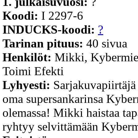
1. julkaisuvuosi:
?
Koodi:
I 2297-6
INDUCKS-koodi:
?
Tarinan pituus:
40 sivua
Henkilöt:
Mikki, Kybermie
Toimi Efekti
Lyhyesti:
Sarjakuvapiirtäj
oma supersankarinsa Kybermie
olemassa! Mikki haistaa tap
ryhtyy selvittämään Kyberm