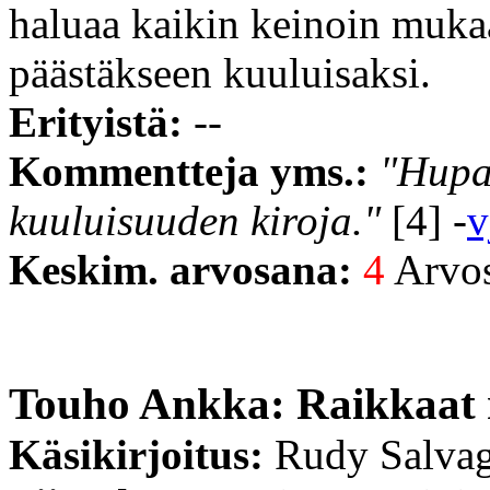
haluaa kaikin keinoin mukaa
päästäkseen kuuluisaksi.
Erityistä:
--
Kommentteja yms.:
"Hupai
kuuluisuuden kiroja."
[4] -
v
Keskim. arvosana:
4
Arvost
Touho Ankka: Raikkaat 
Käsikirjoitus:
Rudy Salvag