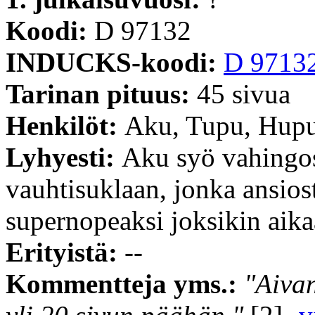
Koodi:
D 97132
INDUCKS-koodi:
D 9713
Tarinan pituus:
45 sivua
Henkilöt:
Aku, Tupu, Hupu 
Lyhyesti:
Aku syö vahingos
vauhtisuklaan, jonka ansios
supernopeaksi joksikin aika
Erityistä:
--
Kommentteja yms.:
"Aivan