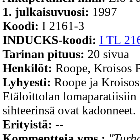
1. julkaisuvuosi:
1997
Koodi:
I 2161-3
INDUCKS-koodi:
I TL 21
Tarinan pituus:
20 sivua
Henkilöt:
Roope, Kroisos 
Lyhyesti:
Roope ja Kroisos
Etäloittolan lomaparatiisii
sihteerinsä ovat kadonneet.
Erityistä:
--
Kommentteja yms.:
"Turha