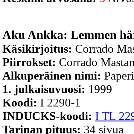
Aku Ankka: Lemmen häil
Käsikirjoitus:
Corrado Ma
Piirrokset:
Corrado Masta
Alkuperäinen nimi:
Paper
1. julkaisuvuosi:
1999
Koodi:
I 2290-1
INDUCKS-koodi:
I TL 22
Tarinan pituus:
34 sivua