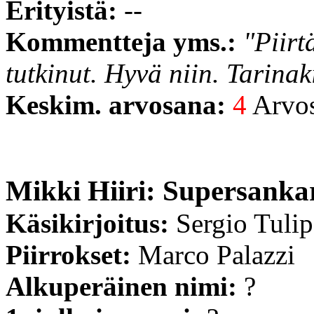
Erityistä:
--
Kommentteja yms.:
"Piirt
tutkinut. Hyvä niin. Tarina
Keskim. arvosana:
4
Arvost
Mikki Hiiri: Supersankar
Käsikirjoitus:
Sergio Tuli
Piirrokset:
Marco Palazzi
Alkuperäinen nimi:
?