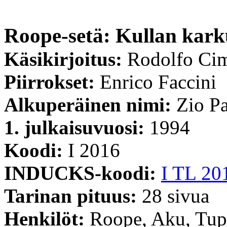
Roope-setä: Kullan kar
Käsikirjoitus:
Rodolfo Ci
Piirrokset:
Enrico Faccini
Alkuperäinen nimi:
Zio Pa
1. julkaisuvuosi:
1994
Koodi:
I 2016
INDUCKS-koodi:
I TL 20
Tarinan pituus:
28 sivua
Henkilöt:
Roope, Aku, Tupu