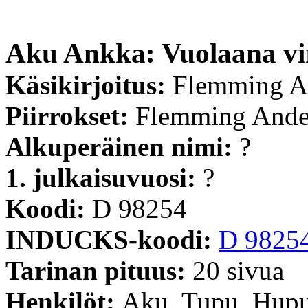
Aku Ankka: Vuolaana vi
Käsikirjoitus:
Flemming A
Piirrokset:
Flemming Ande
Alkuperäinen nimi:
?
1. julkaisuvuosi:
?
Koodi:
D 98254
INDUCKS-koodi:
D 9825
Tarinan pituus:
20 sivua
Henkilöt:
Aku, Tupu, Hupu