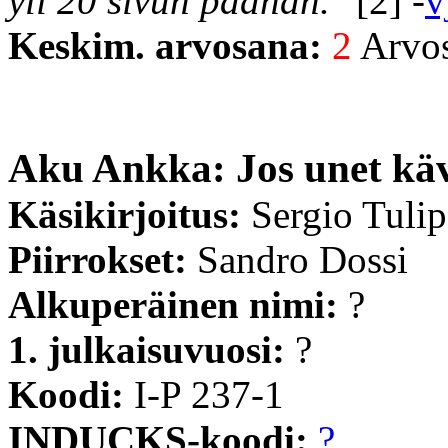
yli 20 sivun päähän."
[2] -
v
Keskim. arvosana:
2
Arvost
Aku Ankka: Jos unet käv
Käsikirjoitus:
Sergio Tuli
Piirrokset:
Sandro Dossi
Alkuperäinen nimi:
?
1. julkaisuvuosi:
?
Koodi:
I-P 237-1
INDUCKS-koodi:
?