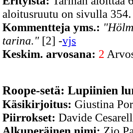
Erityistä:
Tarinan aloittaa 
aloitusruutu on sivulla 354.
Kommentteja yms.:
"Hölmö
tarina."
[2] -
vjs
Keskim. arvosana:
2
Arvost
Roope-setä: Lupiinien l
Käsikirjoitus:
Giustina Por
Piirrokset:
Davide Cesarel
Alkuperäinen nimi:
Zio Pa