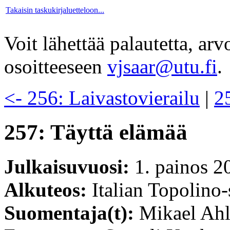
Takaisin taskukirjaluetteloon...
Voit lähettää palautetta, ar
osoitteeseen
vjsaar@utu.fi
.
<- 256: Laivastovierailu
|
2
257: Täyttä elämää
Julkaisuvuosi:
1. painos 2
Alkuteos:
Italian Topolino-
Suomentaja(t):
Mikael Ahl