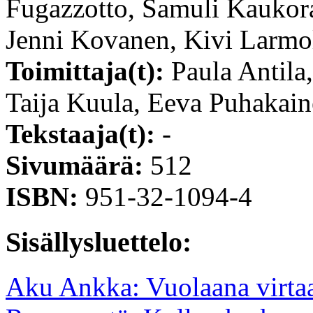
Fugazzotto, Samuli Kaukora
Jenni Kovanen, Kivi Larmol
Toimittaja(t):
Paula Antila
Taija Kuula, Eeva Puhakai
Tekstaaja(t):
-
Sivumäärä:
512
ISBN:
951-32-1094-4
Sisällysluettelo:
Aku Ankka: Vuolaana virta