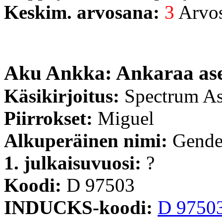
Keskim. arvosana:
3
Arvost
Aku Ankka: Ankaraa as
Käsikirjoitus:
Spectrum As
Piirrokset:
Miguel
Alkuperäinen nimi:
Gende
1. julkaisuvuosi:
?
Koodi:
D 97503
INDUCKS-koodi:
D 9750