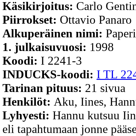
Käsikirjoitus:
Carlo Genti
Piirrokset:
Ottavio Panaro
Alkuperäinen nimi:
Paperi
1. julkaisuvuosi:
1998
Koodi:
I 2241-3
INDUCKS-koodi:
I TL 22
Tarinan pituus:
21 sivua
Henkilöt:
Aku, Iines, Hann
Lyhyesti:
Hannu kutsuu Iin
eli tapahtumaan jonne pääs