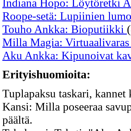
Indiana Hopo: Löytöretki A
Roope-setä: Lupiinien lum
Touho Ankka: Bioputiikki
Milla Magia: Virtuaalivara
Aku Ankka: Kipunoivat ka
Erityishuomioita:
Tuplapaksu taskari, kannet k
Kansi: Milla poseeraa savup
päältä.