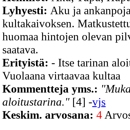
Lyhyesti:
Aku ja ankanpoja
kultakaivoksen. Matkustett
huomaa hintojen olevan pilvi
saatava.
Erityistä:
- Itse tarinan al
Vuolaana virtaavaa kultaa
Kommentteja yms.:
"Muka
aloitustarina."
[4] -
vjs
Keskim. arvosana:
4
Arvost