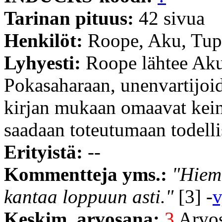
Tarinan pituus:
42 sivua
Henkilöt:
Roope, Aku, Tup
Lyhyesti:
Roope lähtee Aku
Pokasaharaan, unenvartijoi
kirjan mukaan omaavat keino
saadaan toteutumaan todell
Erityistä:
--
Kommentteja yms.:
"Hiem
kantaa loppuun asti."
[3] -
v
Keskim. arvosana:
3
Arvost