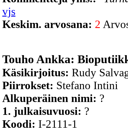
vjs
Keskim. arvosana:
2
Arvost
Touho Ankka: Bioputiik
Käsikirjoitus:
Rudy Salvag
Piirrokset:
Stefano Intini
Alkuperäinen nimi:
?
1. julkaisuvuosi:
?
Koodi:
I-2111-1