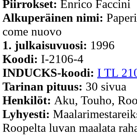
Piirrokset:
Enrico Faccini
Alkuperäinen nimi:
Paperi
come nuovo
1. julkaisuvuosi:
1996
Koodi:
I-2106-4
INDUCKS-koodi:
I TL 21
Tarinan pituus:
30 sivua
Henkilöt:
Aku, Touho, Ro
Lyhyesti:
Maalarimestareik
Roopelta luvan maalata raha