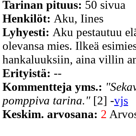
Tarinan pituus:
50 sivua
Henkilöt:
Aku, Iines
Lyhyesti:
Aku pestautuu elä
olevansa mies. Ilkeä esimie
hankaluuksiin, aina villin 
Erityistä:
--
Kommentteja yms.:
"Seka
pomppiva tarina."
[2] -
vjs
Keskim. arvosana:
2
Arvost