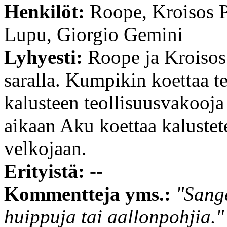
Henkilöt:
Roope, Kroisos 
Lupu, Giorgio Gemini
Lyhyesti:
Roope ja Kroisos 
saralla. Kumpikin koettaa 
kalusteen teollisuusvakooj
aikaan Aku koettaa kalustet
velkojaan.
Erityistä:
--
Kommentteja yms.:
"Sange
huippuja tai aallonpohjia."