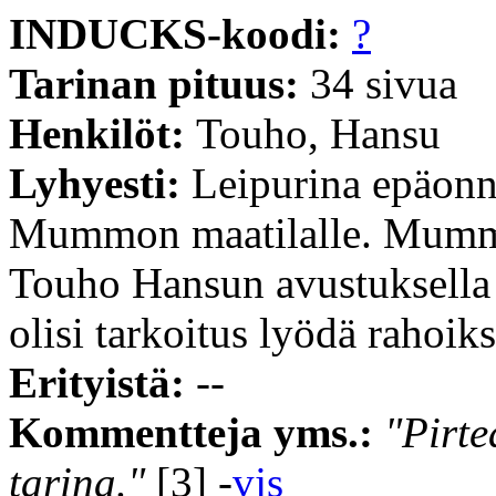
INDUCKS-koodi:
?
Tarinan pituus:
34 sivua
Henkilöt:
Touho, Hansu
Lyhyesti:
Leipurina epäonn
Mummon maatilalle. Mummon
Touho Hansun avustuksella B
olisi tarkoitus lyödä rahoiks
Erityistä:
--
Kommentteja yms.:
"Pirte
tarina."
[3] -
vjs