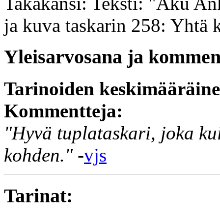
Takakansi: Teksti: "Aku Ank
ja kuva taskarin 258: Yhtä 
Yleisarvosana ja komment
Tarinoiden keskimääräin
Kommentteja:
"Hyvä tuplataskari, joka ku
kohden."
-
vjs
Tarinat: