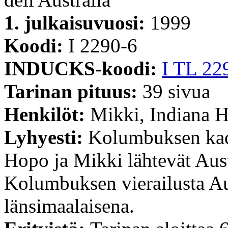
1. julkaisuvuosi:
1999
Koodi:
I 2290-6
INDUCKS-koodi:
I TL 22
Tarinan pituus:
39 sivua
Henkilöt:
Mikki, Indiana 
Lyhyesti:
Kolumbuksen kad
Hopo ja Mikki lähtevät Aust
Kolumbuksen vierailusta Au
länsimaalaisena.