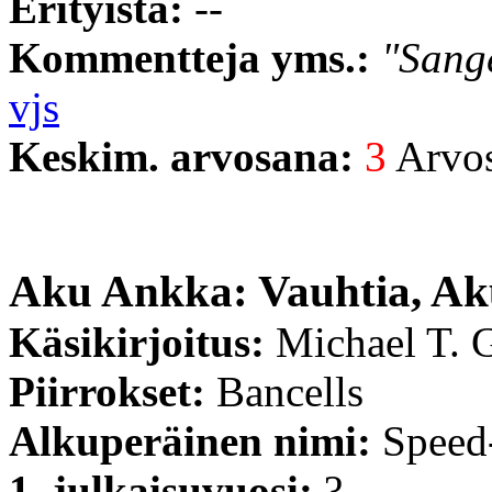
Erityistä:
--
Kommentteja yms.:
"Sange
vjs
Keskim. arvosana:
3
Arvost
Aku Ankka: Vauhtia, Ak
Käsikirjoitus:
Michael T. G
Piirrokset:
Bancells
Alkuperäinen nimi:
Speed
1. julkaisuvuosi:
?