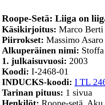
Roope-Setä: Liiga on lii
Käsikirjoitus:
Marco Berti
Piirrokset:
Massimo Asaro
Alkuperäinen nimi:
Stoff
1. julkaisuvuosi:
2003
Koodi:
I-2468-01
INDUCKS-koodi:
I TL 24
Tarinan pituus:
1 sivua
Henkilöt:
Roope-setä, Aku