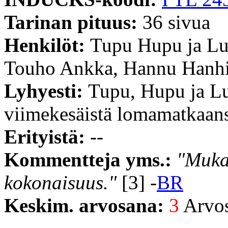
Tarinan pituus:
36 sivua
Henkilöt:
Tupu Hupu ja Lu
Touho Ankka, Hannu Hanh
Lyhyesti:
Tupu, Hupu ja Lu
viimekesäistä lomamatkaan
Erityistä:
--
Kommentteja yms.:
"Muka
kokonaisuus."
[3] -
BR
Keskim. arvosana:
3
Arvost