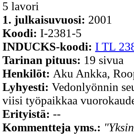
5 lavori
1. julkaisuvuosi:
2001
Koodi:
I-2381-5
INDUCKS-koodi:
I TL 23
Tarinan pituus:
19 sivua
Henkilöt:
Aku Ankka, Roop
Lyhyesti:
Vedonlyönnin seu
viisi työpaikkaa vuorokaud
Erityistä:
--
Kommentteja yms.:
"Yksin