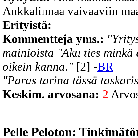
Ankkalinnaa vaivaaviin maa
Erityistä:
--
Kommentteja yms.:
"Yrity
mainioista "Aku ties minkä 
oikein kanna."
[2] -
BR
"Paras tarina tässä taskari
Keskim. arvosana:
2
Arvost
Pelle Peloton: Tinkimätön