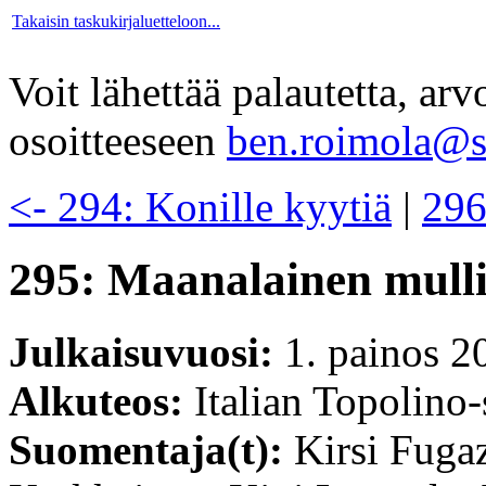
Takaisin taskukirjaluetteloon...
Voit lähettää palautetta, ar
osoitteeseen
ben.roimola@sc
<- 294: Konille kyytiä
|
296
295: Maanalainen mulli
Julkaisuvuosi:
1. painos 2
Alkuteos:
Italian Topolino-
Suomentaja(t):
Kirsi Fugaz