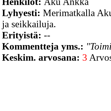
Henkilöt:
Aku Ankka
Lyhyesti:
Merimatkalla Aku
ja seikkailuja.
Erityistä:
--
Kommentteja yms.:
"Toimi
Keskim. arvosana:
3
Arvost