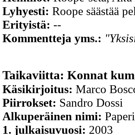
Lyhyesti:
Roope säästää pel
Erityistä:
--
Kommentteja yms.:
"Yksis
Taikaviitta: Konnat ku
Käsikirjoitus:
Marco Bosco
Piirrokset:
Sandro Dossi
Alkuperäinen nimi:
Paperi
1. julkaisuvuosi:
2003