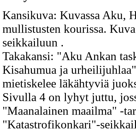
Kansikuva: Kuvassa Aku, Ha
mullistusten kourissa. Kuva 
seikkailuun .
Takakansi: "Aku Ankan task
Kisahumua ja urheilijuhlaa
mietiskelee läkähtyviä juoks
Sivulla 4 on lyhyt juttu, jo
"Maanalainen maailma" -tar
"Katastrofikonkari"-seikkail