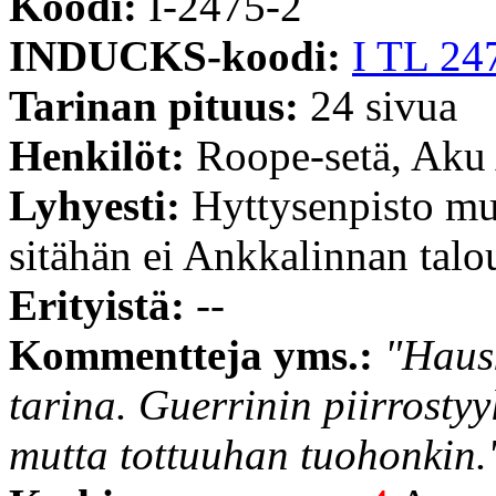
Koodi:
I-2475-2
INDUCKS-koodi:
I TL 24
Tarinan pituus:
24 sivua
Henkilöt:
Roope-setä, Aku
Lyhyesti:
Hyttysenpisto mu
sitähän ei Ankkalinnan talou
Erityistä:
--
Kommentteja yms.:
"Haus
tarina. Guerrinin piirrostyy
mutta tottuuhan tuohonkin.