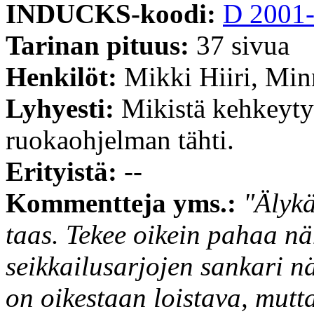
INDUCKS-koodi:
D 2001
Tarinan pituus:
37 sivua
Henkilöt:
Mikki Hiiri, Minn
Lyhyesti:
Mikistä kehkeyty
ruokaohjelman tähti.
Erityistä:
--
Kommentteja yms.:
"Älyk
taas. Tekee oikein pahaa nä
seikkailusarjojen sankari nä
on oikestaan loistava, mutt