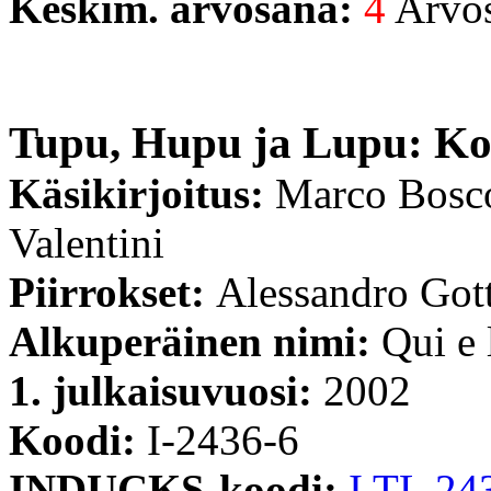
Keskim. arvosana:
4
Arvost
Tupu, Hupu ja Lupu: Ko
Käsikirjoitus:
Marco Bosco
Valentini
Piirrokset:
Alessandro Got
Alkuperäinen nimi:
Qui e 
1. julkaisuvuosi:
2002
Koodi:
I-2436-6
INDUCKS-koodi:
I TL 24