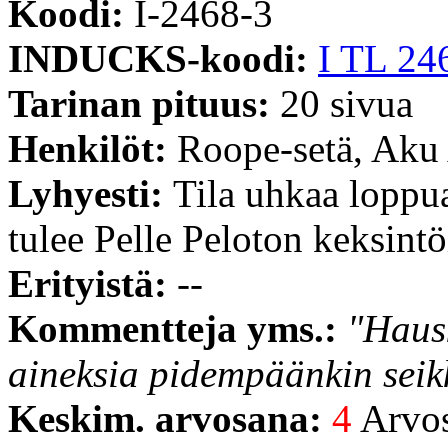
Koodi:
I-2468-3
INDUCKS-koodi:
I TL 24
Tarinan pituus:
20 sivua
Henkilöt:
Roope-setä, Aku 
Lyhyesti:
Tila uhkaa loppua
tulee Pelle Peloton keksintö
Erityistä:
--
Kommentteja yms.:
"Hausk
aineksia pidempäänkin seik
Keskim. arvosana:
4
Arvost