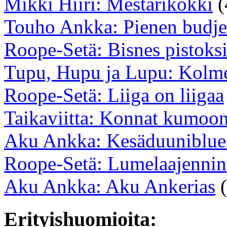
Mikki Hiiri: Mestarikokki
(
Touho Ankka: Pienen budje
Roope-Setä: Bisnes pistoksi
Tupu, Hupu ja Lupu: Kolme
Roope-Setä: Liiga on liigaa
Taikaviitta: Konnat kumoo
Aku Ankka: Kesäduuniblue
Roope-Setä: Lumelaajennin
Aku Ankka: Aku Ankerias
(
Erityishuomioita: