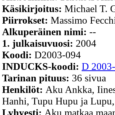
Käsikirjoitus:
Michael T. G
Piirrokset:
Massimo Fecch
Alkuperäinen nimi:
--
1. julkaisuvuosi:
2004
Koodi:
D2003-094
INDUCKS-koodi:
D 2003
Tarinan pituus:
36 sivua
Henkilöt:
Aku Ankka, Iines
Hanhi, Tupu Hupu ja Lupu,
Lyhyesti:
Aku matkaa maan 