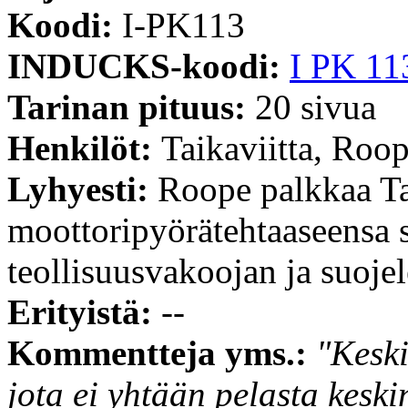
Koodi:
I-PK113
INDUCKS-koodi:
I PK 11
Tarinan pituus:
20 sivua
Henkilöt:
Taikaviitta, Roo
Lyhyesti:
Roope palkkaa Ta
moottoripyörätehtaaseensa 
teollisuusvakoojan ja suoje
Erityistä:
--
Kommentteja yms.:
"Keski
jota ei yhtään pelasta keski