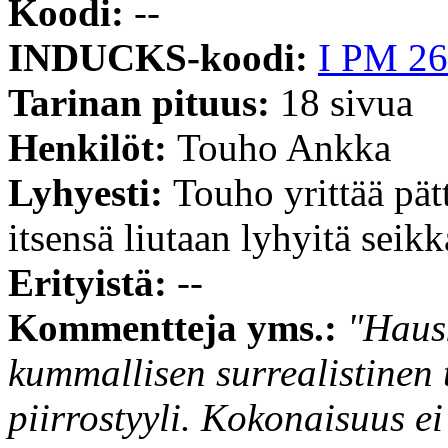
Koodi:
--
INDUCKS-koodi:
I PM 26
Tarinan pituus:
18 sivua
Henkilöt:
Touho Ankka
Lyhyesti:
Touho yrittää pä
itsensä liutaan lyhyitä seikk
Erityistä:
--
Kommentteja yms.:
"Haus
kummallisen surrealistinen 
piirrostyyli. Kokonaisuus e