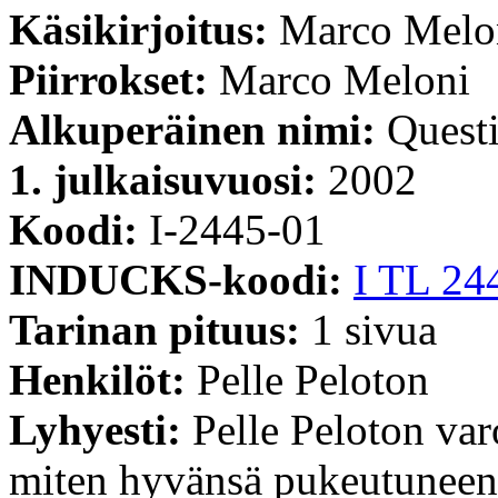
Käsikirjoitus:
Marco Melo
Piirrokset:
Marco Meloni
Alkuperäinen nimi:
Questi
1. julkaisuvuosi:
2002
Koodi:
I-2445-01
INDUCKS-koodi:
I TL 24
Tarinan pituus:
1 sivua
Henkilöt:
Pelle Peloton
Lyhyesti:
Pelle Peloton var
miten hyvänsä pukeutuneen